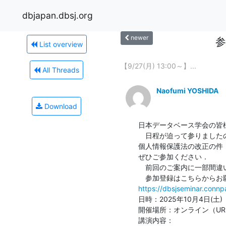
dbjapan.dbsj.org
newer
参
List overview
【9/27(月) 13:00～】...
All Threads
Naofumi YOSHIDA
Download
日本データベース学会の皆様
　日程が迫って参りましたの
個人情報保護法の改正の件
ぜひご参加ください．

　前回のご案内に一部間違
https://dbsjseminar.conn
日時：2025年10月4日(土)　1
開催場所：オンライン（URL
講演内容：
