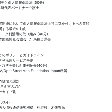
発と個人情報保護法 (50分)

務所代表パートナー弁護士

究開発において個人情報保護法上特に気を付けるべき事項

する最近の動向

ータ利活用の取り組み (40分)

国際博覧会協会 ICT局担当課長

てのポリシーとガイドライン

タ利活用サービス事例

万博を楽しむ事例紹介(40分)

OpenStreetMap Foundation Japan所属

登場と課題

いう考え方の紹介

カイブ化

0分)

法人情報通信研究機構　執行役　木俵豊氏
