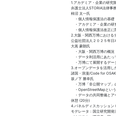
1.アカデミア・企業の研究開
弁護士法人STORIA法律事
柿沼 太一氏

　・個人情報保護法の基礎

　・アカデミア・企業の研
　・個人情報保護法改正に関
2.大阪・関西万博におけるデ
公益社団法人２０２５年日本
大嵩 豪朗氏

　・大阪・関西万博の概況

　・データ利活用にあたっ
　・万博にて展開するデー
3.オープンデータを活用した
諸国・浪漫/Code for OSAKA/
坂ノ下 勝幸氏

　・万博「非公開マップ」の
　・OpenStreetMapと
　・データの共同整備とアー
休憩 (20分)

4.パネルディスカッション (6
モデレータ：国立研究開発