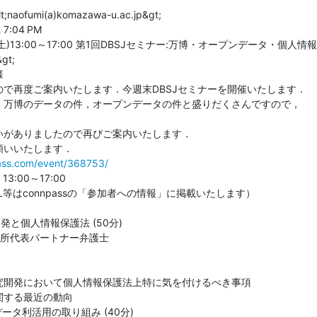
t;naofumi(a)komazawa-u.ac.jp&gt;

 7:04 PM

日(土)13:00～17:00 第1回DBSJセミナー:万博・オープンデータ・個人情報

gt;



で再度ご案内いたします．今週末DBSJセミナーを開催いたします．

，万博のデータの件，オープンデータの件と盛りだくさんですので，

がありましたので再びご案内いたします．

pass.com/event/368753/
:00～17:00

等はconnpassの「参加者への情報」に掲載いたします）

と個人情報保護法 (50分)

務所代表パートナー弁護士

究開発において個人情報保護法上特に気を付けるべき事項

する最近の動向

ータ利活用の取り組み (40分)
