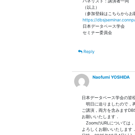
パネリスト：講演者一同

（以上）

https://dbsjseminar.conn
日本データベース学会

セミナー委員会

Reply
Naofumi YOSHIDA
日本データベース学会の皆様
　明日に迫りましたので，
ご講演，両方を含みますDB
お願いいたします．

　ZoomのURLについて
よろしくお願いいたします．