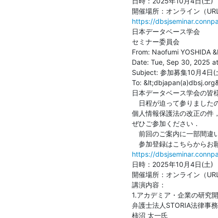
日時：2025年10月4日(土)　13
https://dbsjseminar.conn
日本データベース学会

セミナー委員会

From: Naofumi YOSHIDA &l
Date: Tue, Sep 30, 2025 at
Subject: 参加募集10月4
To: &lt;dbjapan(a)dbsj.org&
日本データベース学会の皆様
　日程が迫って参りましたの
個人情報保護法の改正の件
ぜひご参加ください．

　前回のご案内に一部間違い
https://dbsjseminar.conn
日時：2025年10月4日(土)　13
開催場所：オンライン（URL
講演内容：

1.アカデミア・企業の研究開発
弁護士法人STORIA法律事
柿沼 太一氏
