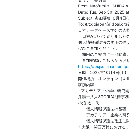
From: Naofumi YOSHIDA &l
Date: Tue, Sep 30, 2025 at
Subject: 参加募集10月4
To: &lt;dbjapan(a)dbsj.org&
日本データベース学会の皆様
　日程が迫って参りましたの
個人情報保護法の改正の件
ぜひご参加ください．

　前回のご案内に一部間違い
https://dbsjseminar.conn
日時：2025年10月4日(土)　13
開催場所：オンライン（URL
講演内容：

1.アカデミア・企業の研究開発
弁護士法人STORIA法律事
柿沼 太一氏

　・個人情報保護法の基礎

　・アカデミア・企業の研
　・個人情報保護法改正に関
2.大阪・関西万博におけるデ