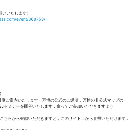
pass.com/event/368753/


再度ご案内いたします．万博の公式のご講演，万博の非公式マップの

SJセミナーを開催いたします．奮ってご参加いただきますよう

は，こちらから登録いただきますと，このサイト上から参照いただけます．


