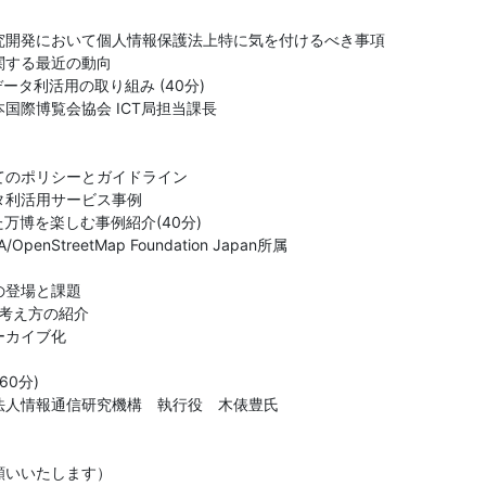
究開発において個人情報保護法上特に気を付けるべき事項

する最近の動向

ータ利活用の取り組み (40分)

際博覧会協会 ICT局担当課長

のポリシーとガイドライン

利活用サービス事例

万博を楽しむ事例紹介(40分)

OpenStreetMap Foundation Japan所属

登場と課題

う考え方の紹介

カイブ化

0分)

人情報通信研究機構　執行役　木俵豊氏
