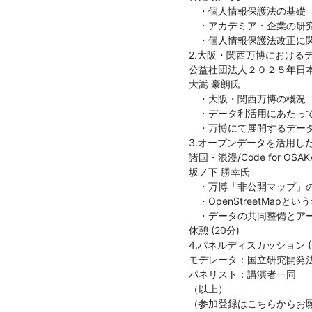
　・個人情報保護法の基礎

　・アカデミア・企業の研
　・個人情報保護法改正に関
2.大阪・関西万博におけるデ
公益社団法人２０２５年日本国
大嵩 豪朗氏

　・大阪・関西万博の概況

　・データ利活用にあたって
　・万博にて展開するデータ
3.オープンデータを活用した
諸国・浪漫/Code for OSAKA/
坂ノ下 勝幸氏

　・万博「非公開マップ」の
　・OpenStreetMapとい
　・データの共同整備とアー
休憩 (20分)

4.パネルディスカッション (6
モデレータ：国立研究開発法
パネリスト：講演者一同

（以上）
