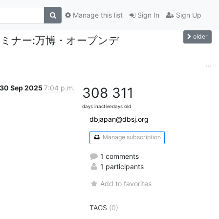
Manage this list
Sign In
Sign Up
older
BSJセミナー:万博・オープンデ
...
30 Sep 2025
7:04 p.m.
308
311
days inactive
days old
dbjapan@dbsj.org
Manage subscription
1 comments
1 participants
Add to favorites
TAGS
(0)