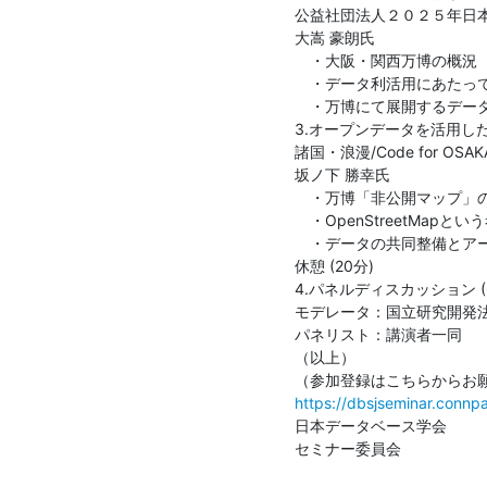
公益社団法人２０２５年日本国
大嵩 豪朗氏

　・大阪・関西万博の概況

　・データ利活用にあたって
　・万博にて展開するデータ
3.オープンデータを活用した
諸国・浪漫/Code for OSAKA/
坂ノ下 勝幸氏

　・万博「非公開マップ」の
　・OpenStreetMapとい
　・データの共同整備とアー
休憩 (20分)

4.パネルディスカッション (6
モデレータ：国立研究開発法
パネリスト：講演者一同

（以上）

https://dbsjseminar.conn
日本データベース学会

セミナー委員会
