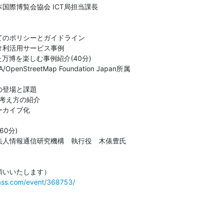
際博覧会協会 ICT局担当課長

のポリシーとガイドライン

利活用サービス事例

万博を楽しむ事例紹介(40分)

OpenStreetMap Foundation Japan所属

登場と課題

う考え方の紹介

カイブ化

0分)

人情報通信研究機構　執行役　木俵豊氏

pass.com/event/368753/