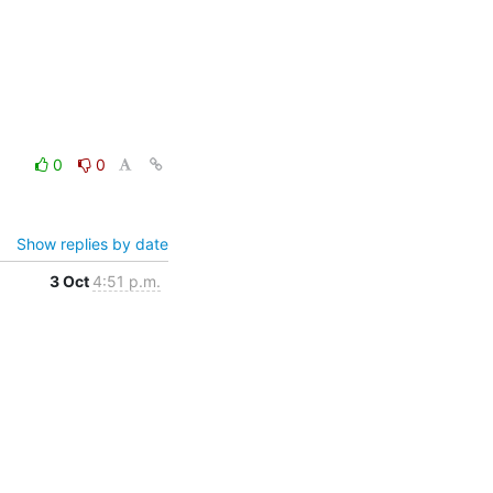
0
0
Show replies by date
3 Oct
4:51 p.m.