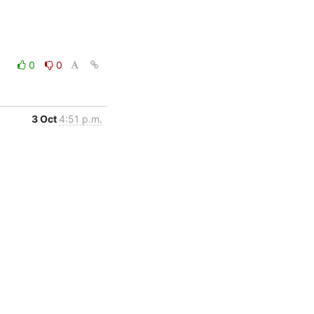
0
0
3 Oct
4:51 p.m.