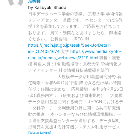
准教授
by Kazuyuki Shudo
日本データベース学会の皆様、 京都大学 学術情報
メディアセンター 首藤です。 本センターでは准教
授 1名を募集しております。 ご応募をお待ちして
おります。 質問・疑問などありましたら、御連絡
ください。 公募要領： JREC-IN
https://jrecin.jst.go.jp/seek/SeekJorDetail?
id=D124051674
大学
https://www.media.kyoto-
u.ac.jp/accms_web/news/3119.html
職種：准教
授 募集人員：1名 勤務場所：京都大学 学術情報メ
ディアセンター 社会情報解析基盤研究部門
大規模データ活用基盤研究分野 着
任時期：令和6年12月1日以降できるだけ早い時期
任期：任期の定めなし 応募締切：令和6年7月26日
(金) 職務内容： （研究および関連業務） ・大規模
データ活用基盤に関する研究 ・JHPCNにおけるデ
ータ科学・データ利活用分野に関する共同研究活
動の推進 ・本センターならびに情報環境機構デー
タ運用支援基盤センターが運用する、データ駆動
型研究を支援する計算機システムや利用サービス
…
[View More]