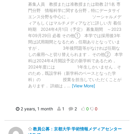
募集⼈員 教授または准教授または助教 計1名 専
⾨分野 情報科学に関する分野，特にデータサイ
エンス分野を中心に， ソーシャルメデ
ィアもしくはマルチメディアなどに詳しい方 着任
時期 2024年4⽉1⽇（予定） 募集期間 ～2023
年09月29日 必着 その他① 本学では採用後3年
間は試用期間となるため，任期ありとなっていま
すが， 3年後問題等がなければ任期な
しの雇用へと切り替えられます． その他② 本学
科は2024年4月開設予定の新学科であるため，
2024年度には 1年生しかいません．そ
のため，既設学科（新学科のベースとなった学
科）の 授業を担当していただくことが
あります． 詳細は，
…
[View More]
2 years, 1 month
1
2
0
0
教員公募：京都大学 学術情報メディアセンター