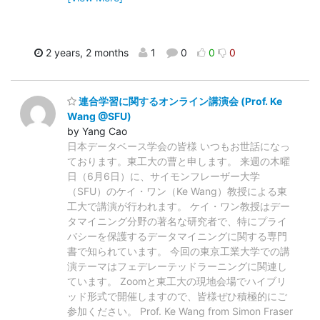
2 years, 2 months
1
0
0
0
連合学習に関するオンライン講演会 (Prof. Ke
Wang @SFU)
by Yang Cao
日本データベース学会の皆様 いつもお世話になっ
ております。東工大の曹と申します。 来週の木曜
日（6月6日）に、サイモンフレーザー大学
（SFU）のケイ・ワン（Ke Wang）教授による東
工大で講演が行われます。 ケイ・ワン教授はデー
タマイニング分野の著名な研究者で、特にプライ
バシーを保護するデータマイニングに関する専門
書で知られています。 今回の東京工業大学での講
演テーマはフェデレーテッドラーニングに関連し
ています。 Zoomと東工大の現地会場でハイブリ
ッド形式で開催しますので、皆様ぜひ積極的にご
参加ください。 Prof. Ke Wang from Simon Fraser