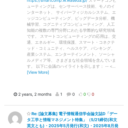
https://smartcomp.w.waseda.jp/
スマートコンピ
ューティングは、センサーベース技術、モノのイ
ンターネット、 サイバーフィジカルシステム、エ
ッジコンピューティング、ビッグデータ分析、機
械学習、コグニティブコンピューティング、人工
知能の複数の専門分野にわたる学際的な研究領域
です。 スマートコンピューティングの応用は、交
通、エネルギー、環境保護、スマート・コネクテ
ッド・コミュニティ、ヘルスケア、バンキング、
産業システム、エンターテインメント、ソーシャ
ルメディア等、 さまざまな社会領域を含んでいま
す。 以下に会議のハイライトを示します： -- <
…
[View More]
2 years, 2 months
1
0
0
0
Re: [論文募集] 電子情報通信学会論文誌D「デー
タ工学と情報マネジメント特集」（5/21締切(和文
英文とも)・2025年5月発行(和文)・2025年8月発