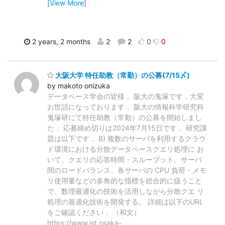
[View More]
2 years, 2 months
2
2
0
0
大阪大学 特任助教（常勤）の公募(7/15〆)
by makoto onizuka
データベース学会の皆様， 阪大の鬼塚です．大変
お世話になっております． 阪大の情報科学研究科
鬼塚研にて特任助教（常勤）の公募を開始しまし
た． 応募締め切りは2024年7月15日です． 研究課
題は以下です． B) 複数のサーバを利用するクラウ
ド環境における分散データベースクエリ処理に お
いて、クエリの応答時間・スループット、サーバ
間のロードバランス、各サーバの CPU 負荷・メモ
リ使用量などの多角的な指標を総合的に扱うこと
で、数理最適化の技術を活用しながら分散クエ リ
処理の最適化技術を開発する。 詳細は以下のURL
をご確認ください． （和文）
https://www.ist.osaka-