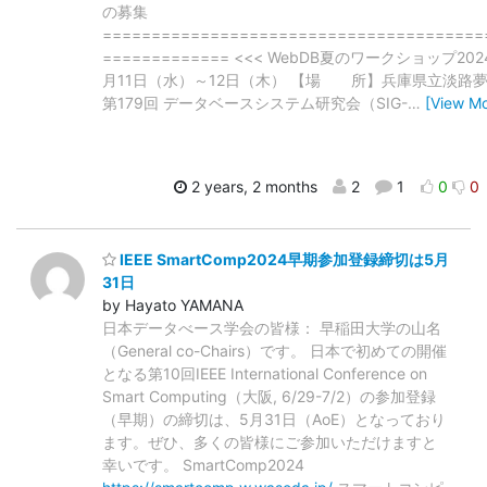
の募集
=======================================
============= <<< WebDB夏のワークショップ20
月11日（水）～12日（木） 【場 所】兵庫県立淡路
第179回 データベースシステム研究会（SIG-
…
[View Mo
2 years, 2 months
2
1
0
0
IEEE SmartComp2024早期参加登録締切は5月
31日
by Hayato YAMANA
日本データべース学会の皆様： 早稲田大学の山名
（General co-Chairs）です。 日本で初めての開催
となる第10回IEEE International Conference on
Smart Computing（大阪, 6/29-7/2）の参加登録
（早期）の締切は、5月31日（AoE）となっており
ます。ぜひ、多くの皆様にご参加いただけますと
幸いです。 SmartComp2024