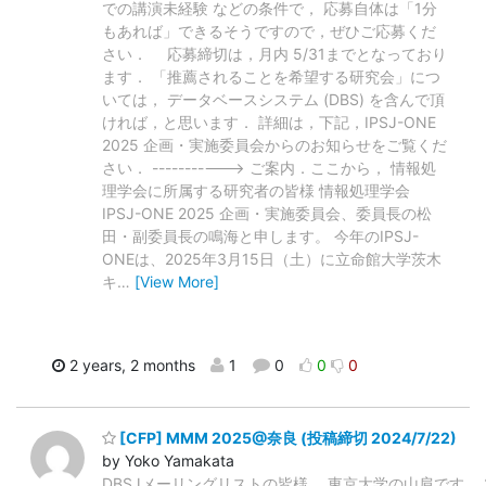
での講演未経験 などの条件で， 応募自体は「1分
もあれば」できるそうですので，ぜひご応募くだ
さい． 応募締切は，月内 5/31までとなっており
ます． 「推薦されることを希望する研究会」につ
いては， データベースシステム (DBS) を含んで頂
ければ，と思います． 詳細は，下記，IPSJ-ONE
2025 企画・実施委員会からのお知らせをご覧くだ
さい． -----------> ご案内．ここから， 情報処
理学会に所属する研究者の皆様 情報処理学会
IPSJ-ONE 2025 企画・実施委員会、委員長の松
田・副委員長の鳴海と申します。 今年のIPSJ-
ONEは、2025年3月15日（土）に立命館大学茨木
キ
…
[View More]
2 years, 2 months
1
0
0
0
[CFP] MMM 2025@奈良 (投稿締切 2024/7/22)
by Yoko Yamakata
DBSJメーリングリストの皆様、 東京大学の山肩です。 202