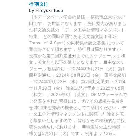
行(英文)）
by Hiroyuki Toda
日本データベース学会の皆様， 横浜市立大学の戸
田です． お世話になります． 先日案内がありまし
た和文論文誌の 「データ工学と情報マネジメント
特集」 との同時企画である英文論文誌 (IEICE
Trans. Inf. & Syst.) の同特集の論文募集 について
案内をさせて頂きます． 発行月は異なりますが，
投稿から第二回判定通知までのスケジュールは 和
文，英文とも以下の通りとなります． ■主なスケ
ジュール 投稿締切 ：2024年05月21日（火） 第1
回判定通知 ：2024年08月23日（金） 回答文締切
：2024年10月23日（水） 第2回判定通知 ：2024
年11月29日（金） 論文誌発行予定：2025年05月
（和文）、2025年8月（英文） DEIMフォーラムで
ご発表をされた皆様には，ぜひその成果を発展さ
せ 本特集を発表の機会としてご活用ください． デ
ータ工学と情報マネジメントに関連した論文を広
く募集いたしますので， 皆様からの積極的なご投
稿をお待ちしております． ■特集号の主な特徴 ・
締切は5月21日（火）です． 例年より *3週
…