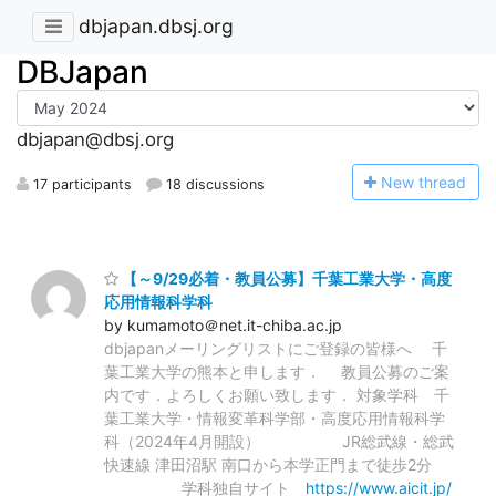
dbjapan.dbsj.org
DBJapan
dbjapan@dbsj.org
N
ew thread
17 participants
18 discussions
【～9/29必着・教員公募】千葉工業大学・高度
応用情報科学科
by kumamoto＠net.it-chiba.ac.jp
dbjapanメーリングリストにご登録の皆様へ 千
葉工業大学の熊本と申します． 教員公募のご案
内です．よろしくお願い致します． 対象学科 千
葉⼯業⼤学・情報変⾰科学部・高度応用情報科学
科（2024年4月開設） JR総武線・総武
快速線 津田沼駅 南口から本学正門まで徒歩2分
学科独自サイト
https://www.aicit.jp/