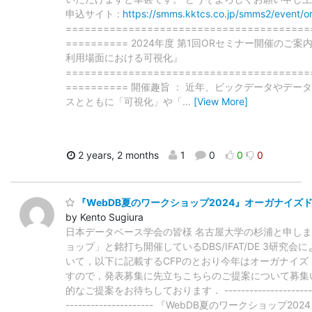
申込サイト :
https://smms.kktcs.co.jp/smms2/event/or
=======================================
========== 2024年度 第1回ORセミナー開催のご案
利用場面における可視化』
=======================================
========== 開催趣旨 ： 近年、ビックデータやデー
スとともに「可視化」や「
…
[View More]
2 years, 2 months
1
0
0
0
『WebDB夏のワークショップ2024』オーガナイズ
by Kento Sugiura
日本データベース学会の皆様 名古屋大学の杉浦と申します
ョップ」と銘打ち開催しているDBS/IFAT/DE 3研究
いて，以下に記載するCFPのとおり今年はオーガナイズ
すので，発表募集に先立ちこちらのご提案について募集
的なご提案をお待ちしております． ----------------------------
--------------------- 『WebDB夏のワークショ