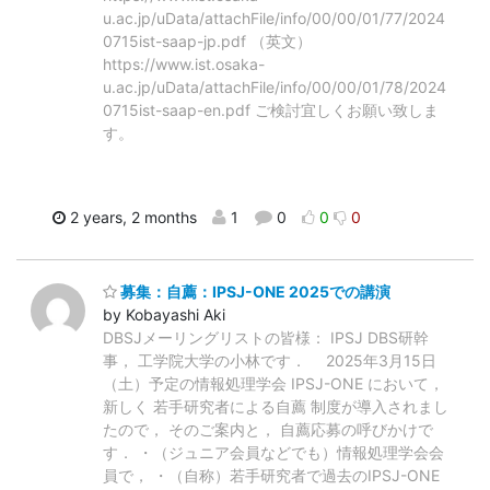
u.ac.jp/uData/attachFile/info/00/00/01/77/2024
0715ist-saap-jp.pdf （英文）
https://www.ist.osaka-
u.ac.jp/uData/attachFile/info/00/00/01/78/2024
0715ist-saap-en.pdf ご検討宜しくお願い致しま
す。
2 years, 2 months
1
0
0
0
募集：自薦：IPSJ-ONE 2025での講演
by Kobayashi Aki
DBSJメーリングリストの皆様： IPSJ DBS研幹
事， 工学院大学の小林です． 2025年3月15日
（土）予定の情報処理学会 IPSJ-ONE において，
新しく 若手研究者による自薦 制度が導入されまし
たので， そのご案内と， 自薦応募の呼びかけで
す． ・（ジュニア会員などでも）情報処理学会会
員で， ・（自称）若手研究者で過去のIPSJ-ONE