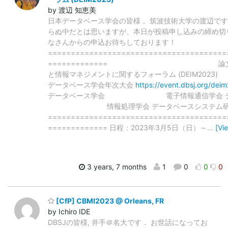
by 渡辺 知恵美
日本データベース学会の皆様， 筑波技術大学の渡辺です
らぬ中だとは思いますが、本日が投稿申し込みの締め切
なさんからの申込お待ちしております！
=======================================
============= 論文募集 
と情報マネジメントに関するフォーラム (DEIM2
データベース学会年次大会
https://event.dbsj.org/dei
データベース学会 電子情報通信学会 デー
情報処理学会 データベースシス
=======================================
============= 日程：2023年3月5日（日）～
…
[Vi
3 years, 7 months
1
0
0
0
[CfP] CBMI2023 @ Orleans, FR
by Ichiro IDE
DBSJの皆様, 井手＠名大です． お世話になってお