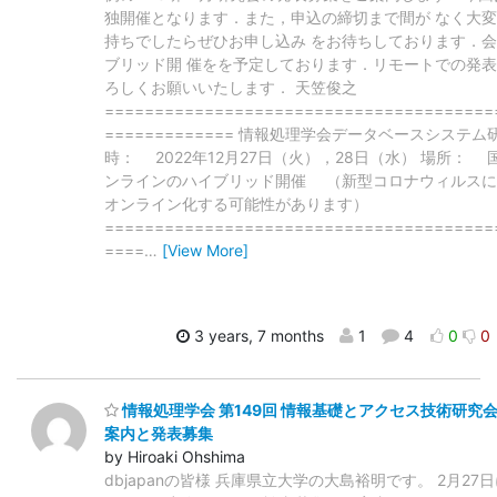
独開催となります．また，申込の締切まで間が なく大
持ちでしたらぜひお申し込み をお待ちしております．
ブリッド開 催をを予定しております．リモートでの発表
ろしくお願いいたします． 天笠俊之
=======================================
============= 情報処理学会データベースシステム研
時： 2022年12月27日（火），28日（水） 場所： 国
ンラインのハイブリッド開催 （新型コロナウィルスに
オンライン化する可能性があります）
=======================================
====
…
[View More]
3 years, 7 months
1
4
0
0
情報処理学会 第149回 情報基礎とアクセス技術研究会 (S
案内と発表募集
by Hiroaki Ohshima
dbjapanの皆様 兵庫県立大学の大島裕明です。 2月2