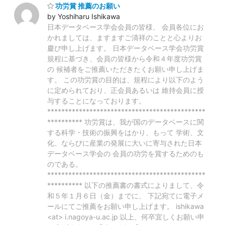
功労賞 推薦のお願い
by Yoshiharu Ishikawa
日本データベース学会会員の皆様、 会員各位にお
かれましては、ますますご清祥のことと心よりお
慶び申し上げます。 日本データベース学会功労賞
規程に基づき、会員の皆様から令和４年度功労賞
の 候補者をご推薦いただきたくお願い申し上げま
す。 この功労賞の目的は、規程により以下のよう
に定められており、正会員あるいは 維持会員に授
与することになっております。
*********************************************
********** 功労賞は、我が国のデータベースに関
する科学・技術の振興をはかり、もって 学術、文
化、ならびに産業の発展に大いに寄与された日本
データベース学会の 会員の功労を賞するためのも
のである。
*********************************************
********** 以下の推薦書の書式によりまして、令
和５年１月６日（金）までに、 下記宛てに電子メ
ールにてご推薦をお願い申し上げます。 ishikawa
<at> i.nagoya-u.ac.jp 以上、何卒宜しくお願い申