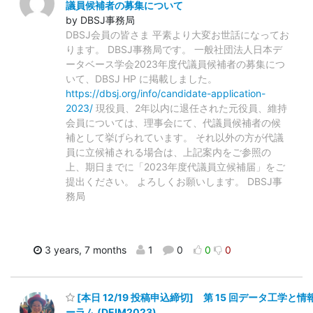
議員候補者の募集について
by DBSJ事務局
DBSJ会員の皆さま 平素より大変お世話になってお
ります。 DBSJ事務局です。 一般社団法人日本デ
ータベース学会2023年度代議員候補者の募集につ
いて、DBSJ HP に掲載しました。
https://dbsj.org/info/candidate-application-
2023/
現役員、2年以内に退任された元役員、維持
会員については、理事会にて、代議員候補者の候
補として挙げられています。 それ以外の方が代議
員に立候補される場合は、上記案内をご参照の
上、期日までに「2023年度代議員立候補届」をご
提出ください。 よろしくお願いします。 DBSJ事
務局
3 years, 7 months
1
0
0
0
[本日 12/19 投稿申込締切] 第 15 回データ工学
ーラム (DEIM2023)