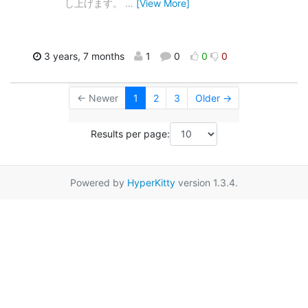
し上げます。
…
[View More]
3 years, 7 months
1
0
0
0
← Newer
1
2
3
Older →
Results per page:
Powered by
HyperKitty
version 1.3.4.