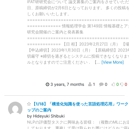
IFAT研研究会について 論文募集のご案内をさせていただ
日、原稿締切が2月6日となっております。 多くの投稿
しくお願いいたします。
=======================================
============= 情報処理学会 第149回 情報基礎とアク
研究会開催のご案内と発表募集
=======================================
============= 【日 程】2023年2月27日（月） 
【申込締切】2023年1月30日（月） 【原稿締切】2023年
切厳守 ※締切を過ぎるとシステムに投稿できなくなりま
ルとなりますのでご注意ください． 【
…
[View More]
3 years, 7 months
1
0
0
0
【1/18】「構造化知識を使った言語処理応用」ワーク
ップのご案内
by Hideyuki Shibuki
NLPの評価型タスクに興味ある皆様： （複数のMLにお
しております．重複して受け取られた際にはどうかご容