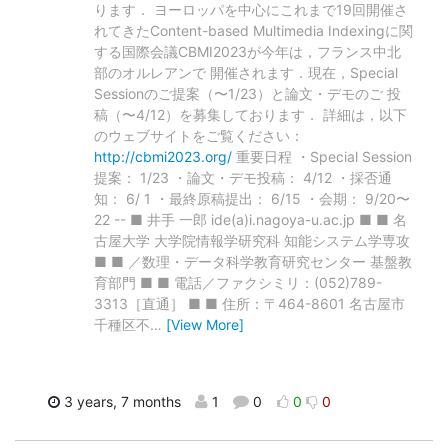
ります． ヨーロッパを中心にこれまで19回開催さ
れてきたContent-based Multimedia Indexingに関
する国際会議CBMI2023が今年は，フランス中北
部のオルレアンで 開催されます．現在，Special
Sessionのご提案（〜1/23）と論文・デモのご 投
稿（〜4/12）を募集しております． 詳細は，以下
のウェブサイトをご覧ください：
http://cbmi2023.org/
重要日程 ・Special Session
提案： 1/23 ・論文・デモ投稿： 4/12 ・採否通
知： 6/ 1 ・最終原稿提出： 6/15 ・会期： 9/20〜
22 -- ■ 井手 一郎 ide(a)i.nagoya-u.ac.jp ■ ■ 名
古屋大学 大学院情報学研究科 知能システム学専攻
■ ■ ／数理・データ科学教育研究センター 基盤教
育部門 ■ ■ 電話／ファクシミリ：(052)789-
3313［直通］ ■ ■ 住所：〒464-8601 名古屋市
千種区不
…
[View More]
3 years, 7 months
1
0
0
0