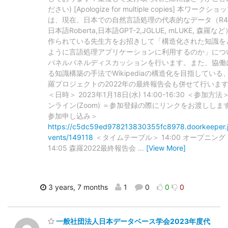
ださい) [Apologize for multiple copies] 本ワークシ
は、現在、日本での自然言語処理の代表的なデータ（R4
日本語Roberta,日本語GPT-2,JGLUE, mLUKE, 森羅な
作られている先生方をお招きして「構造化された知識を
ように言語処理アプリケーションに利用するのか」につ
パネルパネルディスカッションを行います。また、協働
る知識構築の手法でWikipediaの構造化を目指している
羅プロジェクトの2022年の最終報告会も併せて行いま
＜日時＞ 2023年1月18日(水) 14:00-16:30 ＜参加方法
ンライン(Zoom) ＝参加登録の際にリンクをお渡しします
参加申し込み＞
https://c5dc59ed978213830355fc8978.doorkeeper.
vents/149118
＜タイムテーブル＞ 14:00 オープニング
14:05 森羅2022最終報告会
…
[View More]
3 years, 7 months
1
0
0
0
一般社団法人日本データベース学会2023年度代