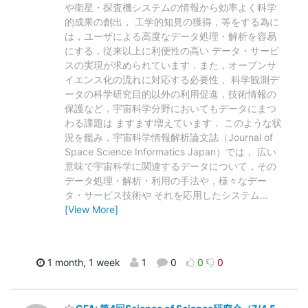
や衛星・探査機システムの情報から効率よく科学
的成果の創出， 工学的知見の獲得，等をする為に
は，ユーザによる高度なデータ処理・解析を容易
にする，従来以上に利便性の高い データ・サービ
スの実現が求められています．また，オープンサ
イエンス化の流れに対応する必要性， 科学観測デ
ータの科学研究目的以外の利用促進，技術情報の
保護など，宇宙科学分野においてもデータにまつ
わる課題は ますます増えています． このような状
況を鑑み，宇宙科学情報解析論文誌（Journal of
Space Science Informatics Japan）では， 広い
意味で宇宙科学に関連するデータについて，その
データ処理・解析・利用の手法や，様々なデー
タ・サービス技術や それを応用したシステム
…
[View More]
1 month, 1 week
1
0
0
0