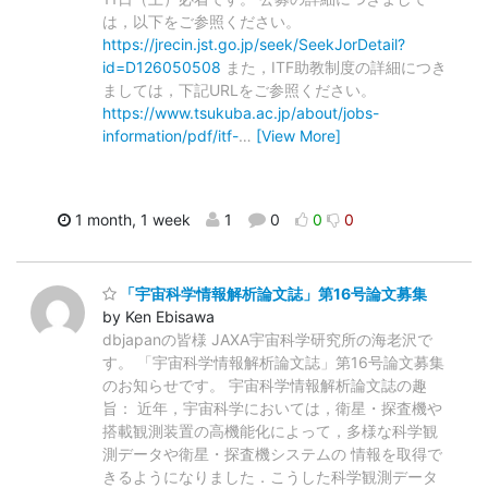
は，以下をご参照ください。
https://jrecin.jst.go.jp/seek/SeekJorDetail?
id=D126050508
また，ITF助教制度の詳細につき
ましては，下記URLをご参照ください。
https://www.tsukuba.ac.jp/about/jobs-
information/pdf/itf-
…
[View More]
1 month, 1 week
1
0
0
0
「宇宙科学情報解析論文誌」第16号論文募集
by Ken Ebisawa
dbjapanの皆様 JAXA宇宙科学研究所の海老沢で
す。 「宇宙科学情報解析論文誌」第16号論文募集
のお知らせです。 宇宙科学情報解析論文誌の趣
旨： 近年，宇宙科学においては，衛星・探査機や
搭載観測装置の高機能化によって，多様な科学観
測データや衛星・探査機システムの 情報を取得で
きるようになりました．こうした科学観測データ