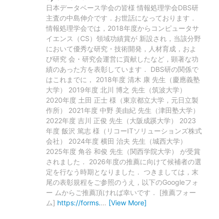
日本データベース学会の皆様 情報処理学会DBS研
主査の中島伸介です．お世話になっております．
情報処理学会では，2018年度からコンピュータサ
イエンス（CS）領域功績賞が 新設され，当該分野
において優秀な研究・技術開発，人材育成，およ
び研究 会・研究会運営に貢献したなど，顕著な功
績のあった方を表彰しています． DBS研の関係で
はこれまでに， 2018年度 清木 康 先生（慶應義塾
大学） 2019年度 北川 博之 先生（筑波大学）
2020年度 土田 正士 様（東京都立大学，元日立製
作所） 2021年度 中野 美由紀 先生（津田塾大学）
2022年度 吉川 正俊 先生（大阪成蹊大学） 2023
年度 飯沢 篤志 様（リコーITソリューションズ株式
会社） 2024年度 横田 治夫 先生（城西大学）
2025年度 角谷 和俊 先生（関西学院大学） が受賞
されました． 2026年度の推薦に向けて候補者の選
定を行なう時期となりました． つきましては，末
尾の表彰規程をご参照のうえ，以下のGoogleフォ
ー ムからご推薦頂ければ幸いです． [推薦フォー
ム]
https://forms.
…
[View More]