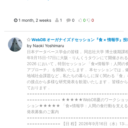
1 month, 2 weeks
1
0
0
0
WebDB オーガナイズドセッション『食 × 情報学』
by Naoki Yoshimaru
日本データベース学会の皆様， 同志社大学 博士後期課程
年9月15日-17日に大阪・りんくうタウンにて開催される
2026 において，特別セッション 「食×情報学：人間
アプローチ」 を開催いたします． 本セッションでは，
地域社会課題など，私たちの暮らしに深く関わる「食」
の接点から多様な研究発表を歓迎いたします． 皆様か
ております．
=======================================
============= ★★★★★WebDB夏のワークショ
ション★★★★★ 「食×情報学：人間の食行動を支え
発表募集のご案内
=======================================
============= 【日 程】2026年9月16日（水）13: