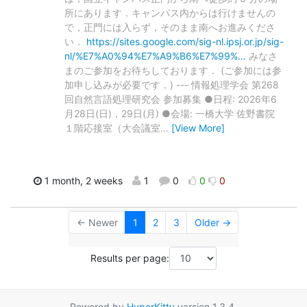
所にあります．キャンパス内からは行けませんの
で，正門には入らず，そのまま南へお進みくださ
い．
https://sites.google.com/sig-nl.ipsj.or.jp/sig-
nl/%E7%A0%94%E7%A9%B6%E7%99%…
みなさ
まのご参加をお待ちしております． (ご参加には参
加申し込みが必要です．) --- 情報処理学会 第268
回自然言語処理研究会 参加募集 ●日程: 2026年6
月28日(日)，29日(月) ●会場: 一橋大学 佐野書院
１階応接室（大会議室
…
[View More]
1 month, 2 weeks
1
0
0
0
← Newer
1
2
3
Older →
Results per page:
Powered by
HyperKitty
version 1.3.4.