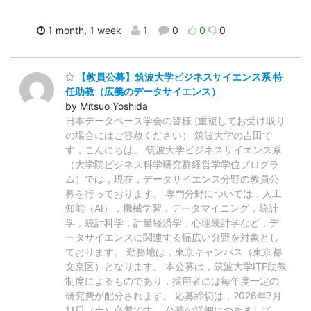
1 month, 1 week
1
0
0
0
【教員公募】筑波大学ビジネスサイエンス系 特
任助教（広義のデータサイエンス）
by Mitsuo Yoshida
日本データベース学会の皆様 (重複してお受け取り
の場合にはご容赦ください） 筑波大学の吉田で
す，こんにちは。 筑波大学ビジネスサイエンス系
（大学院ビジネス科学研究群経営学学位プログラ
ム）では，現在，データサイエンス分野の教員公
募を行っております。 専門分野については，人工
知能（AI），機械学習，データマイニング，統計
学，統計科学，計量経済学，心理統計学など，デ
ータサイエンスに関連する幅広い分野を対象とし
ております。 勤務地は，東京キャンパス（東京都
文京区）となります。 本公募は，筑波大学ITF助教
制度によるものであり，採用者には毎年度一定の
研究費が配分されます。 応募締切は，2026年7月
11日（土）必着です。 公募の詳細につきまして