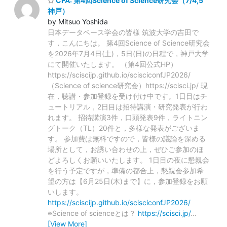
CFA: 第4回Science of Science研究会（7/4,5
神戸）
by Mitsuo Yoshida
日本データベース学会の皆様 筑波大学の吉田で
す，こんにちは。 第4回Science of Science研究会
を2026年7月4日(土)，5日(日)の日程で，神戸大学
にて開催いたします。 （第4回公式HP）
https://sciscijp.github.io/scisciconfJP2026/
（Science of science研究会）https://scisci.jp/ 現
在，聴講・参加登録を受け付け中です。1日目はチ
ュートリアル，2日目は招待講演・研究発表が行わ
れます。 招待講演3件，口頭発表9件，ライトニン
グトーク（TL）20件と，多様な発表がございま
す。 参加費は無料ですので，皆様の議論を深める
場所として，お誘い合わせの上，ぜひご参加のほ
どよろしくお願いいたします。 1日目の夜に懇親会
を行う予定ですが，準備の都合上，懇親会参加希
望の方は【6月25日(木)まで】に，参加登録をお願
いします。
https://sciscijp.github.io/scisciconfJP2026/
※Science of scienceとは？
https://scisci.jp/
…
[View More]