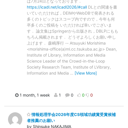
は7月24日となっております．
https://icadl.net/icadl2026/#call
DLとの関連を書
いていただければ，DEIMやWebDBで発表される
多くのトピックはスコープ内ですので，今年も何
卒多くのご投稿を いただければ幸いでございま
す． 論文集はSpringerから出版され，DBLPにもも
ちろん掲載されます． どうぞよろしくお願い申し
上げます． 森嶋厚行 -- Atsuyuki Morishima
<morishima-office(a)ml.cc.tsukuba.ac.jp> Dean,
Institute of Library, Information and Media
Science Leader of the Crowd-in-the-Loop
Society Research Team, Institute of LVibrary,
Information and Media
…
[View More]
1 month, 1 week
1
0
0
0
情報処理学会2026年度CS領域功績賞受賞候補
者推薦のお願い
by Shinsuke NAKAJIMA