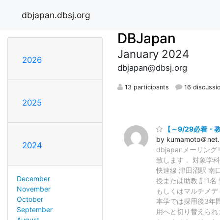
dbjapan.dbsj.org
DBJapan
January 2024
2026
dbjapan@dbsj.org
13 participants
16 discussi
2025
【～9/29必着
by kumamoto＠net.it
2024
dbjapanメー
致します． 対象学
快速線 津田沼駅
December
授または助教 計
November
もしくはマルチメディ
October
本学では採用後3
September
用へと切り替えられ
August