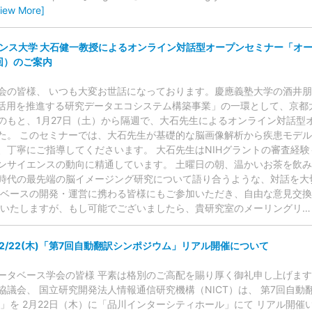
View More]
ンス大学 大石健一教授によるオンライン対話型オープンセミナー「オー
回）のご案内
会の皆様、 いつも大変お世話になっております。慶應義塾大学の酒井朋
の活用を推進する研究データエコシステム構築事業」の一環として、京都
のもと、1月27日（土）から隔週で、大石先生によるオンライン対話型
た。 このセミナーでは、大石先生が基礎的な脳画像解析から疾患モデ
、丁寧にご指導してくださいます。 大石先生はNIHグラントの審査経
ンサイエンスの動向に精通しています。 土曜日の朝、温かいお茶を飲
時代の最先端の脳イメージング研究について語り合うような、対話を大
タベースの開発・運営に携わる皆様にもご参加いただき、自由な意見交
けいたしますが、もし可能でございましたら、貴研究室のメーリングリ
/22(木)「第7回自動翻訳シンポジウム」リアル開催について
ータベース学会の皆様 平素は格別のご高配を賜り厚く御礼申し上げます
議会、 国立研究開発法人情報通信研究機構（NICT）は、 第7回自動翻
～」を 2月22日（木）に「品川インターシティホール」にて リアル開催