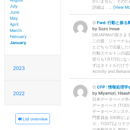
かいません．その
July
詳細は，
…
[View Mo
June
May
Fwd: 行動と振
April
by Sozo Inoue
March
DBJAPANの皆さ
February
この度、ジャーナルが
January
とどちらで出版した
行動スケルトンの認
切りも1月17日に
ずはタイトルだけでもお申し込み
2023
Activity and Behav
CFP : 情報処理
by Miyamori, Hisash
2022
日本データベース学
データベース (TOD
データベースシステム
門委員会 (DE研
List overview
り，TOD72より
の速報論文を 期待し