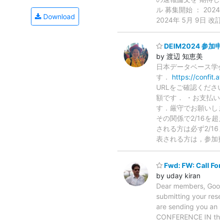
ル 募集開始 ： 202
Download
2024年 5月 9日 
DEIM2024 参
by 渡辺 知恵美
日本データベース学会
す．
https://confit
URLをご確認くだ
額です． ・お支払い
す．厳守でお願いしま
その関係で2/16を
される方は必ず2/
表される方は，参加
Fwd: FW: Call Fo
by uday kiran
Dear members, Good 
submitting your re
are sending you an i
CONFERENCE IN the C