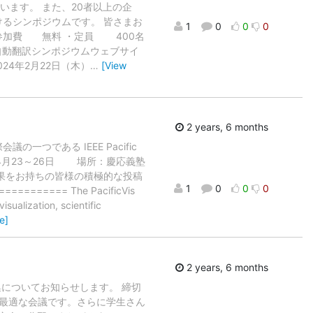
います。 また、20者以上の企
けるシンポジウムです。 皆さまお
1
0
0
0
・参加費 無料 ・定員 400名
 自動翻訳シンポジウムウェブサイ
24年2月22日（木）
…
[View
2 years, 6 months
つである IEEE Pacific
24年4月23～26日 場所：慶応義塾
果をお持ちの皆様の積極的な投稿
1
0
0
0
======= The PacificVis
sualization, scientific
e]
2 years, 6 months
募集についてお知らせします。 締切
めに最適な会議です。さらに学生さん