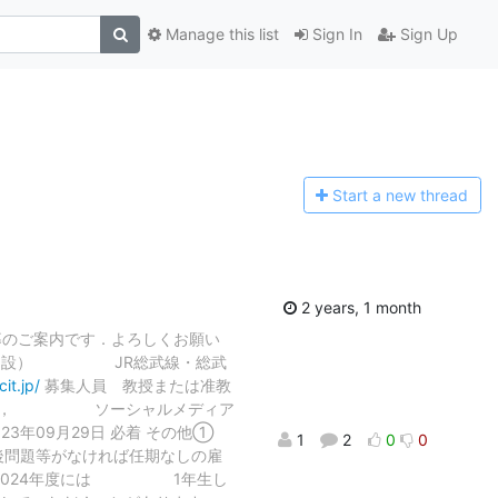
Manage this list
Sign In
Sign Up
Start a n
ew thread
2 years, 1 month
募のご案内です．よろしくお願い
年4月開設） JR総武線・総武
it.jp/
募集⼈員 教授または准教
を中心に， ソーシャルメディア
23年09月29日 必着 その他①
1
2
0
0
問題等がなければ任期なしの雇
め，2024年度には 1年生し