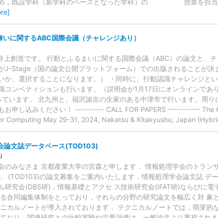
ため，既設学科（新学科のベースとなった学科）の 授業を担当し
re]
る舞いに関するABC国際会議（チャレンジあり）
ま 井上創造です。 行動とふるまいに関する国際会議（ABC）の論文と、
J-Stage（国の論文公開プラットフォーム）での出版されることが決ま
いか、選択することになります。） ・同時に、行動認識チャレンジと
識コンペティションも行います。（説明会が1月17日にオンラインであ
なっています。 北九州と、福沢諭吉の生家のある中津市で行います。周
ください！ ---------- CALL FOR PAPERS ----------- The 6th In
ior Computing May 29-31, 2024, Nakatsu & Kitakyushu, Japan (Hybr
学会論文誌データベース(TOD103)
i
会のみなさま 京都産業大学の宮森と申します． 情報処理学会のトラン
)」 (TOD103)の論文募集をご案内いたします．情報処理学会論文誌 デー
研究会(DBS研)，情報基礎とアクセ ス技術研究会(IFAT研)ならび
)による合同編集体制をとっており，それらの分野の研究論文を幅広く対 象
テクニカルノートが導入されております． テクニカルノートでは，萌芽的
ており，関連研究との比較実験や定量評価は，一般論文より重視されま せ