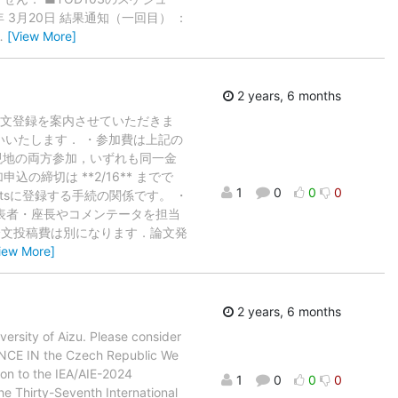
24年 3月20日 結果通知（一回目） ：
…
[View More]
2 years, 6 months
・論文登録を案内させていただきま
いたします． ・参加費は上記の
現地の両方参加，いずれも同一金
締切は **2/16** までで
1
0
0
0
tsに登録する手続の関係です。 ・
に発表者・座長やコメンテータを担当
論文投稿費は別になります．論文発
iew More]
2 years, 6 months
ersity of Aizu. Please consider
RENCE IN the Czech Republic We
tion to the IEA/AIE-2024
1
0
0
0
e Thirty-Seventh International