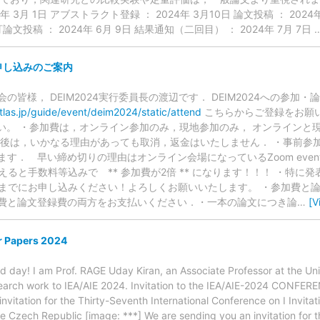
4年 3月 1日 アブストラクト登録 ： 2024年 3月10日 論文投稿 ： 20
改訂論文投稿 ： 2024年 6月 9日 結果通知（二回目） ： 2024年 7月 7日
加申し込みのご案内
の皆様， DEIM2024実行委員長の渡辺です． DEIM2024への参加
.atlas.jp/guide/event/deim2024/static/attend
こちらからご登録をお願い
さい。 ・参加費は，オンライン参加のみ，現地参加のみ， オンラインと
後は，いかなる理由があっても取消，返金はいたしません． ・事前参加申込の
す． 早い締め切りの理由はオンライン会場になっているZoom even
超えると手数料等込みで ** 参加費が2倍 ** になります！！！ ・特
16までにお申し込みください！よろしくお願いいたします。 ・参加費と
費と論文登録費の両方をお支払いください．・一本の論文につき論
…
[V
r Papers 2024
day! I am Prof. RAGE Uday Kiran, an Associate Professor at the Univ
search work to IEA/AIE 2024. Invitation to the IEA/AIE-2024 CONFE
nvitation for the Thirty-Seventh International Conference on I Invita
zech Republic [image: ***] We are sending you an invitation for th