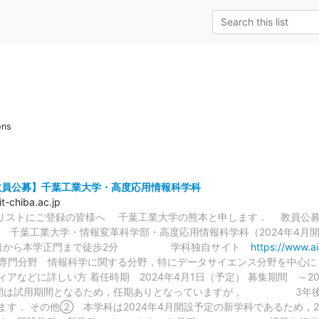
ons
・教員公募】千葉工業大学・高度応用情報科学科
-chiba.ac.jp
リングリストにご登録の皆様へ 千葉工業大学の熊本と申します． 教員公
科 千葉⼯業⼤学・情報変⾰科学部・高度応用情報科学科（2024
 南口から本学正門まで徒歩2分 学科独自サイト
https://www.aic
1名 専⾨分野 情報科学に関する分野，特にデータサイエンス分野
アなどに詳しい方 着任時期 2024年4⽉1⽇（予定） 募集期間 ～20
年間は試用期間となるため，任期ありとなっていますが， 3年後
ます． その他② 本学科は2024年4月開設予定の新学科であるた