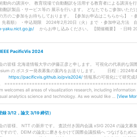
術動向の講演や、 教育現場で自動翻訳を活用する教育者による講演を行
動翻訳製品・サービス等の 展示を行います。 どなたでもご参加いただ
の方のご参加をお待ちしております。 【参加お申込はこちらから】 
・先着順） ・申込期限 2024年2月20日（火）まで ・参加申込方法
n-yaku.nict.go.jp/
からお申し込みください。 【開催概要】 ・日時 20
 IEEE PacificVis 2024
の皆様 北海道情報大学の伊藤正彦と申します。 可視化の代表的な国際会議の一
on Symposium の ポスター発表募集の案内をお送りします。 日程：20
パス
https://pacificvis.github.io/pvis2024/
情報系の可視化にて研究成
=================================================
welcomes all areas of visualization research, including information vi
visual analytics science and technology. As we would like
…
[View Mor
（登録 3/12，論文 3/19 締切）
の皆様、 NTT の新井です。 査読付き国内会議 xSIG 2024 の論文
 週間後ですので、DEIM の論文に磨きをかけて国際会議投稿へ つなげるた