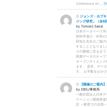
Conference on
…
[
ジョンズ・ホプキ
ジング研究」（全6
by Tomoko Sakai
日本データベース学
部科学省の「AI等
田知久先生のご協力
することとなりまし
スの開発に至るまで
医療データのオープ
オープンサイエンス
ます。 是非、デー
す。 お手数をおか
【開催のご案内】2
by DBSJ事務局
一般社団法人日本デ
ケーション開発推進協
訳 ～教育での活用