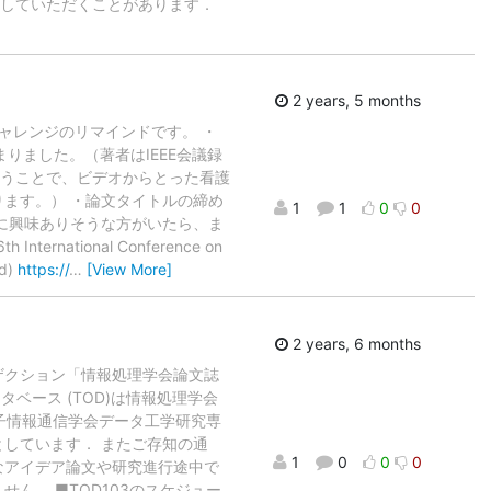
ていただくことがあります．
2 years, 5 months
チャレンジのリマインドです。 ・
りました。（著者はIEEE会議録
いうことで、ビデオからとった看護
ります。） ・論文タイトルの締め
1
1
0
0
りに興味ありそうな方がいたら、ま
ternational Conference on
id)
https://
…
[View More]
2 years, 6 months
ザクション「情報処理学会論文誌
タベース (TOD)は情報処理学会
に電子情報通信学会データ工学研究専
としています． またご存知の通
1
0
0
0
なアイデア論文や研究進行途中で
ん． ■TOD103のスケジュー