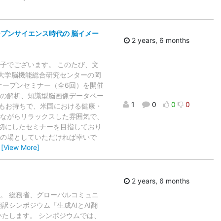
プンサイエンス時代の 脳イメー
2 years, 6 months
子でございます。 このたび、文
大学脳機能総合研究センターの岡
オープンセミナー（全6回）を開催
ルの解析、知識型脳画像データベー
1
0
0
0
験もお持ちで、米国における健康・
みながらリラックスした雰囲気で、
切にしたセミナーを目指しており
換の場としていただければ幸いで
…
[View More]
2 years, 6 months
。 総務省、グローバルコミュニ
訳シンポジウム「生成AIとAI翻
いたします。 シンポジウムでは、