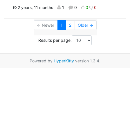
2 years, 11 months
1
0
0
0
← Newer
1
2
Older →
Results per page:
Powered by
HyperKitty
version 1.3.4.