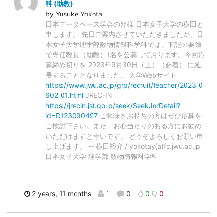
科 (助教)
by Yusuke Yokota
日本データベース学会の皆様 日本女子大学の横田と
申します。 先日ご案内させていただきましたが、日
本女子大学理学部数物情報科学科では、下記の要領
で専任教員（助教）1名を公募しております。今回応
募締め切りを 2023年9月30日（土）（必着） に延
長することとなりました。 大学Webサイト
https://www.jwu.ac.jp/grp/recruit/teacher/2023_0
602_01.html
JREC-IN
https://jrecin.jst.go.jp/seek/SeekJorDetail?
id=D123090497
ご興味をお持ちの方はぜひ応募を
ご検討下さい。また、お心当たりのある方にお勧め
いただけますと幸いです。 どうぞよろしくお願い申
し上げます。 -- 横田裕介 / yokotay(a)fc.jwu.ac.jp
日本女子大学 理学部 数物情報科学科
2 years, 11 months
1
0
0
0