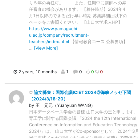
り５年の再任可。 また、任期中に講師への昇
任審査の機会があります。 【着任時期】2024年4
月1日以降のできるだけ早い時期 募集詳細は以下の
ページをご参照ください。 【山口大学求人HP】
https://www.yamaguchi-
u.ac.jp/company/recruitment-
teachers/index.html
【情報教育コース 公募要項】
…
[View More]
2 years, 10 months
1
0
0
0
論文募集：国際会議ICIET 2024@海峡メッセ下関
（2024/3/18-20）
by 王 元元（Yuanyuan WANG）
日本データベース学会の皆様 山口大学の王と申します。
育工学に関する国際会議 「2024 the 12th International
Conference on Information and Education Technology
2024)」は、 山口大学がCo-sponsorとして、2024年3
日に海峡メッセ下関（オンライン発表も可能）で開催さ