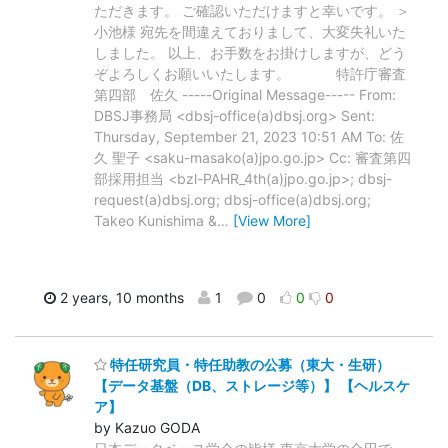
ただきます。 ご確認いただけますと幸いです。 ＞
小池様 宛先を間違えておりまして、大変失礼いた
しました。 以上、お手数をお掛けしますが、どう
ぞよろしくお願いいたします。 特許庁審査
第四部 佐久 -----Original Message----- From:
DBSJ事務局 <dbsj-office(a)dbsj.org> Sent:
Thursday, September 21, 2023 10:51 AM To: 佐
久 聖子 <saku-masako(a)jpo.go.jp> Cc: 審査第四
部採用担当 <bzl-PAHR_4th(a)jpo.go.jp>; dbsj-
request(a)dbsj.org; dbsj-office(a)dbsj.org;
Takeo Kunishima &
…
[View More]
2 years, 10 months
1
0
0
0
特任研究員・特任助教の公募（東大・生研）
【データ基盤（DB、ストレージ等）】 【ヘルスケ
ア】
by Kazuo GODA