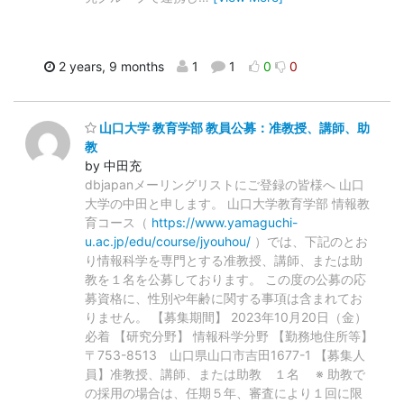
2 years, 9 months
1
1
0
0
山口大学 教育学部 教員公募：准教授、講師、助
教
by 中田充
dbjapanメーリングリストにご登録の皆様へ 山口
大学の中田と申します。 山口大学教育学部 情報教
育コース（
https://www.yamaguchi-
u.ac.jp/edu/course/jyouhou/
）では、下記のとお
り情報科学を専門とする准教授、講師、または助
教を１名を公募しております。 この度の公募の応
募資格に、性別や年齢に関する事項は含まれてお
りません。 【募集期間】 2023年10月20日（金）
必着 【研究分野】 情報科学分野 【勤務地住所等】
〒753-8513 山口県山口市吉田1677-1 【募集人
員】准教授、講師、または助教 １名 ※ 助教で
の採用の場合は、任期５年、審査により１回に限