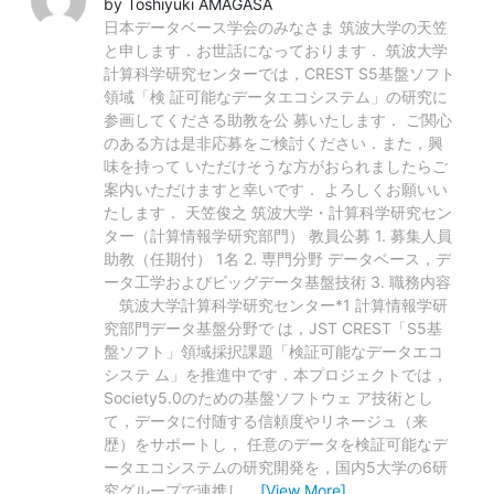
by Toshiyuki AMAGASA
日本データベース学会のみなさま 筑波大学の天笠
と申します．お世話になっております． 筑波大学
計算科学研究センターでは，CREST S5基盤ソフト
領域「検 証可能なデータエコシステム」の研究に
参画してくださる助教を公 募いたします． ご関心
のある方は是非応募をご検討ください．また，興
味を持って いただけそうな方がおられましたらご
案内いただけますと幸いです． よろしくお願いい
たします． 天笠俊之 筑波大学・計算科学研究セン
ター（計算情報学研究部門） 教員公募 1. 募集人員
助教（任期付） 1名 2. 専門分野 データベース，デ
ータ工学およびビッグデータ基盤技術 3. 職務内容
筑波大学計算科学研究センター*1 計算情報学研
究部門データ基盤分野で は，JST CREST「S5基
盤ソフト」領域採択課題「検証可能なデータエコ
システ ム」を推進中です．本プロジェクトでは，
Society5.0のための基盤ソフトウェ ア技術とし
て，データに付随する信頼度やリネージュ（来
歴）をサポートし， 任意のデータを検証可能なデ
ータエコシステムの研究開発を，国内5大学の6研
究グループで連携し
…
[View More]