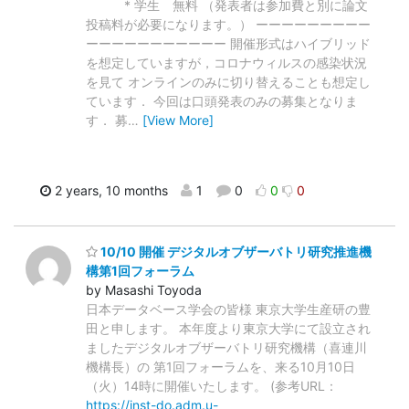
* 学生 無料 （発表者は参加費と別に論文
投稿料が必要になります。） ーーーーーーーーー
ーーーーーーーーーーー 開催形式はハイブリッド
を想定していますが，コロナウィルスの感染状況
を見て オンラインのみに切り替えることも想定し
ています． 今回は口頭発表のみの募集となりま
す． 募
…
[View More]
2 years, 10 months
1
0
0
0
10/10 開催 デジタルオブザーバトリ研究推進機
構第1回フォーラム
by Masashi Toyoda
日本データベース学会の皆様 東京大学生産研の豊
田と申します。 本年度より東京大学にて設立され
ましたデジタルオブザーバトリ研究機構（喜連川
機構長）の 第1回フォーラムを、来る10月10日
（火）14時に開催いたします。 (参考URL：
https://inst-do.adm.u-