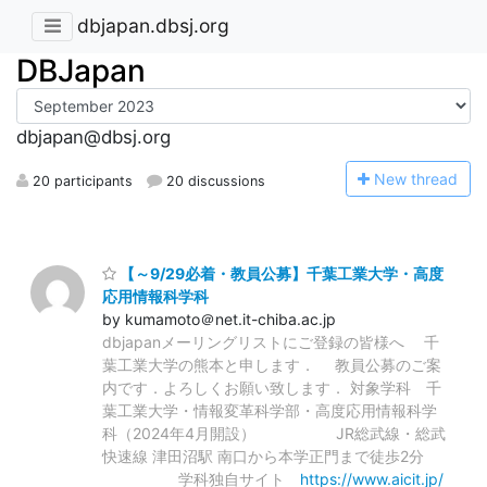
dbjapan.dbsj.org
DBJapan
dbjapan@dbsj.org
N
ew thread
20 participants
20 discussions
【～9/29必着・教員公募】千葉工業大学・高度
応用情報科学科
by kumamoto＠net.it-chiba.ac.jp
dbjapanメーリングリストにご登録の皆様へ 千
葉工業大学の熊本と申します． 教員公募のご案
内です．よろしくお願い致します． 対象学科 千
葉⼯業⼤学・情報変⾰科学部・高度応用情報科学
科（2024年4月開設） JR総武線・総武
快速線 津田沼駅 南口から本学正門まで徒歩2分
学科独自サイト
https://www.aicit.jp/