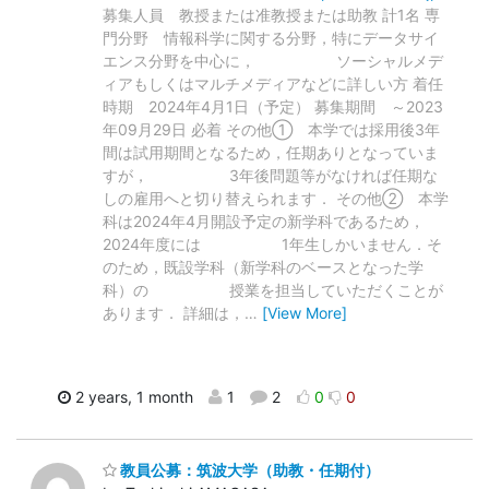
募集⼈員 教授または准教授または助教 計1名 専
⾨分野 情報科学に関する分野，特にデータサイ
エンス分野を中心に， ソーシャルメデ
ィアもしくはマルチメディアなどに詳しい方 着任
時期 2024年4⽉1⽇（予定） 募集期間 ～2023
年09月29日 必着 その他① 本学では採用後3年
間は試用期間となるため，任期ありとなっていま
すが， 3年後問題等がなければ任期な
しの雇用へと切り替えられます． その他② 本学
科は2024年4月開設予定の新学科であるため，
2024年度には 1年生しかいません．そ
のため，既設学科（新学科のベースとなった学
科）の 授業を担当していただくことが
あります． 詳細は，
…
[View More]
2 years, 1 month
1
2
0
0
教員公募：筑波大学（助教・任期付）