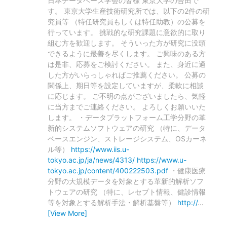
日本データベース学会の皆様 東京大学の合田で
す。 東京大学生産技術研究所では、以下の2件の研
究員等 （特任研究員もしくは特任助教）の公募を
行っています。 挑戦的な研究課題に意欲的に取り
組む方を歓迎します。 そういった方が研究に没頭
できるように最善を尽くします。 ご興味のある方
は是非、応募をご検討ください。 また、身近に適
した方がいらっしゃればご推薦ください。 公募の
関係上、期日等を設定していますが、柔軟に相談
に応じます。 ご不明の点がございましたら、気軽
に当方までご連絡ください。 よろしくお願いいた
します。 ・データプラットフォーム工学分野の革
新的システムソフトウェアの研究 （特に、データ
ベースエンジン、ストレージシステム、OSカーネ
ル等）
https://www.iis.u-
tokyo.ac.jp/ja/news/4313/
https://www.u-
tokyo.ac.jp/content/400222503.pdf
・健康医療
分野の大規模データを対象とする革新的解析ソフ
トウェアの研究 （特に、レセプト情報、健診情報
等を対象とする解析手法・解析基盤等）
http://
…
[View More]