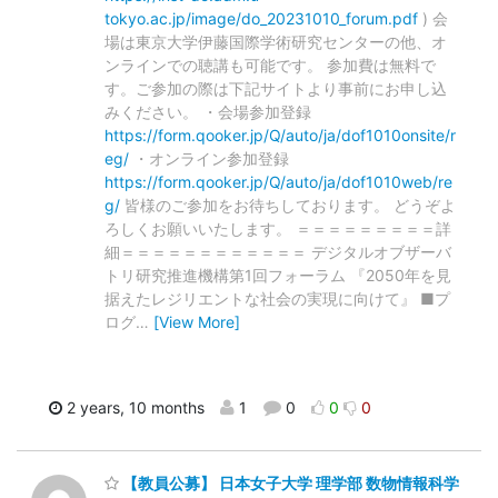
tokyo.ac.jp/image/do_20231010_forum.pdf
) 会
場は東京大学伊藤国際学術研究センターの他、オ
ンラインでの聴講も可能です。 参加費は無料で
す。ご参加の際は下記サイトより事前にお申し込
みください。 ・会場参加登録
https://form.qooker.jp/Q/auto/ja/dof1010onsite/r
eg/
・オンライン参加登録
https://form.qooker.jp/Q/auto/ja/dof1010web/re
g/
皆様のご参加をお待ちしております。 どうぞよ
ろしくお願いいたします。 ＝＝＝＝＝＝＝＝＝詳
細＝＝＝＝＝＝＝＝＝＝＝＝ デジタルオブザーバ
トリ研究推進機構第1回フォーラム 『2050年を見
据えたレジリエントな社会の実現に向けて』 ■プ
ログ
…
[View More]
2 years, 10 months
1
0
0
0
【教員公募】 日本女子大学 理学部 数物情報科学