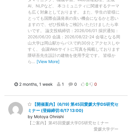
AI、NLPなど、 本コミュニティに関連するテーマ
も広く対象としております。 また、学生の皆様に
とっても国際会議発表の良い機会になるかと思い
ますので、ぜひ投稿をご検討いただけましたら幸
いです。 論文投稿締切：2026/06/01 採択通知：
2026/06/20 会議：2026/08/22-24 会場となる岡
山大学は岡山駅からバスで約30分とアクセスしや
すく、 会議Webサイトに写真を掲載しております
隈研吾先生設計の建物を使用予定です。 皆様か
ら
…
[View More]
2 months, 1 week
1
0
0
0
【開催案内】(6/19) 第45回愛媛大学DS研究セ
ミナー (登録締切:6/17 13:00)
by Motoya Ohnishi
【ご案内】第45回愛媛大学DS研究セミナー
愛媛大学デー