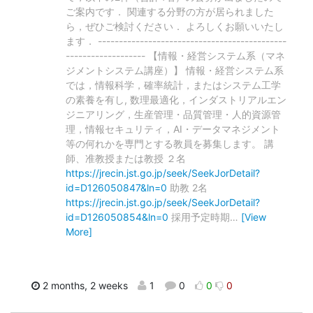
ご案内です． 関連する分野の方が居られました
ら，ぜひご検討ください． よろしくお願いいたし
ます． ---------------------------------------------
------------------- 【情報・経営システム系（マネ
ジメントシステム講座）】 情報・経営システム系
では，情報科学，確率統計，またはシステム工学
の素養を有し, 数理最適化，インダストリアルエン
ジニアリング，生産管理・品質管理・人的資源管
理，情報セキュリティ，AI・データマネジメント
等の何れかを専門とする教員を募集します。 講
師、准教授または教授 ２名
https://jrecin.jst.go.jp/seek/SeekJorDetail?
id=D126050847&ln=0
助教 2名
https://jrecin.jst.go.jp/seek/SeekJorDetail?
id=D126050854&ln=0
採用予定時期
…
[View
More]
2 months, 2 weeks
1
0
0
0