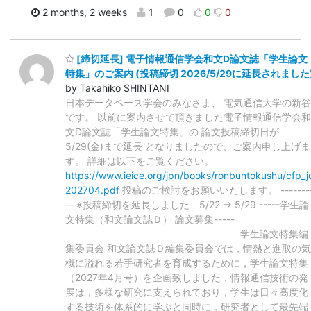
2 months, 2 weeks
1
0
0
0
[締切延長] 電子情報通信学会和文D論文誌「学生論文
特集」のご案内 (投稿締切 2026/5/29に延長されました
by Takahiko SHINTANI
日本データベース学会のみなさま、 電気通信大学の新谷
です。 以前に案内させて頂きました電子情報通信学会和
文D論文誌「学生論文特集」の 論文投稿締切日が
5/29(金)まで延長 となりましたので、ご案内申し上げま
す。 詳細は以下をご覧ください。
https://www.ieice.org/jpn/books/ronbuntokushu/cfp_j
202704.pdf
投稿のご検討をお願いいたします。 -------
-- ※投稿締切を延長しました 5/22 -> 5/29 -----学生論
文特集（和文論文誌Ｄ） 論文募集-----
学生論文特集編
集委員会 和文論文誌Ｄ編集委員会では，情熱と進取の気
概に溢れる若手研究者を育成するために，学生論文特集
（2027年4月号）を企画致しました．情報通信技術の発
展は，多様な研究に支えられており，学生は日々高度化
する技術を体系的に学ぶと同時に，研究者として最先端