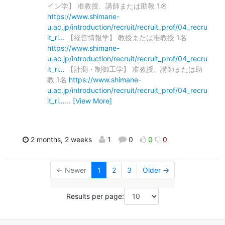
イン学】 准教授、講師または助教 1名
https://www.shimane-
u.ac.jp/introduction/recruit/recruit_prof/04_recru
it_ri…
【経営情報学】 教授または准教授 1名
https://www.shimane-
u.ac.jp/introduction/recruit/recruit_prof/04_recru
it_ri…
【計測・制御工学】 准教授、講師または助
教 1名
https://www.shimane-
u.ac.jp/introduction/recruit/recruit_prof/04_recru
it_ri…
…
[View More]
2 months, 2 weeks
1
0
0
0
← Newer
1
2
3
Older →
Results per page: