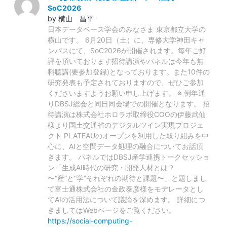
SoC2026
by 横山 昌平
日本データベース学会のみなさま 東京都立大学の
横山です。 6月20日（土）に、専修大学神田キャ
ンパスにて、SoC2026が開催されます。毎年ご好
評を頂いております招待講演やパネルは今年も無
料聴講(要参加登録)となっております。また10件の
研究発表も予定されておりますので、ぜひご参加
くださいますようお願い申し上げます。 ※ 例年通
りDBSJ総会と同日同会場での開催となります。 招
待講演は株式会社ホロラボ取締役COOの伊藤武仙
様より国土交通省のデジタルツイン実現プロジェ
クト PLATEAUのオープンを利用した取り組みを中
心に、AIと空間データ処理の融合についてお話頂
きます。 パネルではDBSJ産学連携トークセッショ
ン「生成AI時代の研究・開発人材とは？
〜“産”と“学”それぞれの期待と課題〜」と題しまし
て富士通株式会社の金政泰彦様をモデレータとし
てAIの活用法について議論を深めます。 詳細につ
きましてはWebページをご覧ください。
https://social-computing-