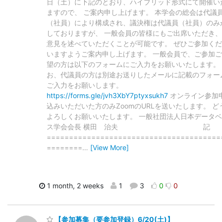
日（土）に下記のとおり、ハイブリッド形式にて開催い
ますので、 ご案内申し上げます。 本学会の総会は代議
（社員）により構成され、議決権は代議員（社員）のみ
しておりますが、 一般会員の皆様にもご出席いただき
意見を述べていただくことが可能です。 ぜひご参加く
いますようご案内申し上げます。 一般会員で、ご参加
望の方は以下のフォームにご入力をお願いいたします。
お、代議員の方は別途お送りしたメールに記載のフォー
ご入力をお願いします。
https://forms.gle/jvh3XbY7ptyxsukh7
オンライン参加
込みいただいた方のみZoomのURLを送いたします。 ど
よろしくお願いいたします。 一般社団法人日本データ
ス学会会長 横田 治夫 記
=======================================
========
…
[View More]
1 month, 2 weeks
1
3
0
0
【参加募集（要参加登録）6/20(土)】