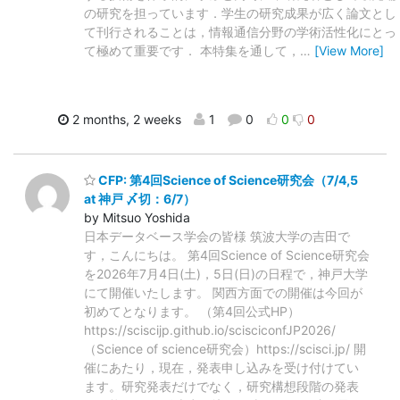
の研究を担っています．学生の研究成果が広く論文とし
て刊行されることは，情報通信分野の学術活性化にとっ
て極めて重要です． 本特集を通して，
…
[View More]
2 months, 2 weeks
1
0
0
0
CFP: 第4回Science of Science研究会（7/4,5
at 神戸 〆切：6/7）
by Mitsuo Yoshida
日本データベース学会の皆様 筑波大学の吉田で
す，こんにちは。 第4回Science of Science研究会
を2026年7月4日(土)，5日(日)の日程で，神戸大学
にて開催いたします。 関西方面での開催は今回が
初めてとなります。 （第4回公式HP）
https://sciscijp.github.io/scisciconfJP2026/
（Science of science研究会）https://scisci.jp/ 開
催にあたり，現在，発表申し込みを受け付けてい
ます。研究発表だけでなく，研究構想段階の発表