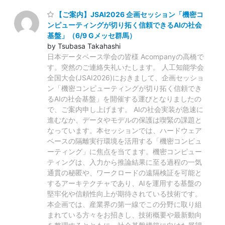
【ご案内】JSAI2026 企画セッション「機密コ
ンピューティングが切り拓く信頼できるAIの社会
基盤」（6/9 Gメッセ群馬）
by Tsubasa Takahashi
日本データベース学会の皆様 Acompanyの高橋で
す。突然のご連絡失礼いたします。 人工知能学会
全国大会(JSAI2026)におきまして、企画セッショ
ン「機密コンピューティングが切り拓く信頼でき
るAIの社会基盤」を開催する運びとなりましたの
で、ご案内申し上げます。 AIの社会実装が急速に
進むなか、データやモデルの保護は喫緊の課題と
なっています。本セッションでは、ハードウェア
ベースの隔離実行環境を活用する「機密コンピュ
ーティング」に焦点を当てます。機密コンピュー
ティングは、入力から推論結果に至る過程の一気
通貫の秘匿や、ワークロードの遠隔検証を可能と
するアーキテクチャであり、AIを運用する基盤の
堅牢化や信頼性向上が期待されている技術です。
本企画では、産業界の第一線でこの分野に取り組
まれている方々をお招きし、技術概要や最新動向