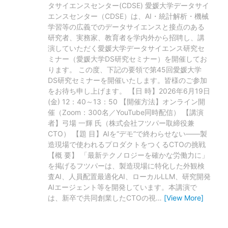
タサイエンスセンター(CDSE) 愛媛大学データサイ
エンスセンター（CDSE）は、AI・統計解析・機械
学習等の広義でのデータサイエンスと接点のある
研究者、実務家、教育者を学内外から招聘し、講
演していただく愛媛大学データサイエンス研究セ
ミナー（愛媛大学DS研究セミナー）を開催してお
ります。 この度、下記の要領で第45回愛媛大学
DS研究セミナーを開催いたします。皆様のご参加
をお待ち申し上げます。 【日 時】2026年6月19日
(金) 12：40～13：50 【開催方法】オンライン開
催（Zoom：300名／YouTube同時配信） 【講演
者】弓場 一輝 氏（株式会社フツパー取締役兼
CTO） 【題 目】AIを“デモ”で終わらせない——製
造現場で使われるプロダクトをつくるCTOの挑戦
【概 要】 「最新テクノロジーを確かな労働力に」
を掲げるフツパーは、製造現場に特化した外観検
査AI、人員配置最適化AI、ローカルLLM、研究開発
AIエージェント等を開発しています。本講演で
は、新卒で共同創業したCTOの視
…
[View More]