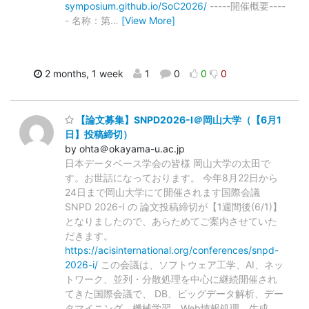
symposium.github.io/SoC2026/
-----開催概要----
- 名称：第
…
[View More]
2 months, 1 week
1
0
0
0
【論文募集】SNPD2026-I＠岡山大学（【6月1
日】投稿締切）
by ohta＠okayama-u.ac.jp
日本データベース学会の皆様 岡山大学の太田で
す。お世話になっております。 今年8月22日から
24日まで岡山大学にて開催されます国際会議
SNPD 2026-I の 論文投稿締切が【1週間後(6/1)】
となりましたので、あらためてご案内させていた
だきます。
https://acisinternational.org/conferences/snpd-
2026-i/
この会議は、ソフトウェア工学、AI、ネッ
トワーク、並列・分散処理を中心に継続開催され
てきた国際会議で、 DB、ビッグデータ解析、デー
タマイニング、機械学習、Web情報処理、生成