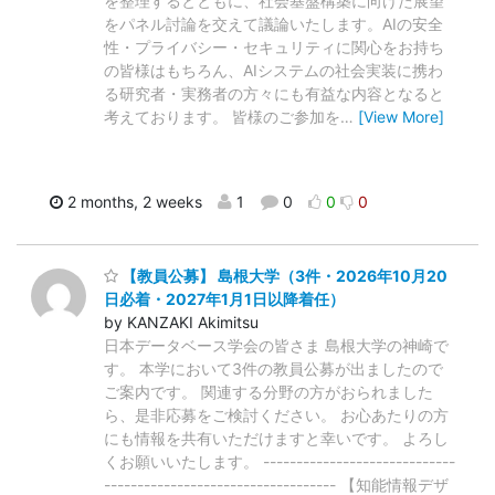
を整理するとともに、社会基盤構築に向けた展望
をパネル討論を交えて議論いたします。AIの安全
性・プライバシー・セキュリティに関心をお持ち
の皆様はもちろん、AIシステムの社会実装に携わ
る研究者・実務者の方々にも有益な内容となると
考えております。 皆様のご参加を
…
[View More]
2 months, 2 weeks
1
0
0
0
【教員公募】 島根大学（3件・2026年10月20
日必着・2027年1月1日以降着任）
by KANZAKI Akimitsu
日本データベース学会の皆さま 島根大学の神崎で
す。 本学において3件の教員公募が出ましたので
ご案内です。 関連する分野の方がおられました
ら、是非応募をご検討ください。 お心あたりの方
にも情報を共有いただけますと幸いです。 よろし
くお願いいたします。 -----------------------------
----------------------------------- 【知能情報デザ