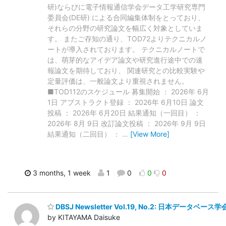
研)ならびに電子情報通信学会データ工学研究専門
委員会(DE研) による合同編集体制をとっており、
それらの分野の研究論文を幅広く対象としていま
す。 またご存知の通り、TOD72よりテクニカルノ
ートが導入されております。 テクニカルノートで
は、萌芽的なアイデア論文や研究進行途中での速
報論文を期待しており、 関連研究との比較実験や
定量評価は、一般論文より重視されません。
■TOD112のスケジュール 募集開始 ： 2026年 6月
1日 アブストラクト登録 ： 2026年 6月10日 論文
投稿 ： 2026年 6月20日 結果通知（一回目） ：
2026年 8月 9日 改訂論文投稿 ： 2026年 9月 9日
結果通知（二回目） ：
…
[View More]
3 months, 1 week
1
0
0
0
DBSJ Newsletter Vol.19, No.2: 日本データベ
by KITAYAMA Daisuke