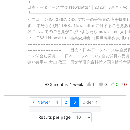
┏━━━━━━━━━━━━━━━━━━━━━━━━
日本データベース学会 Newsletter ┃ 2026年5月号 ( Vol. 19
┗━━━━━━━━━━━━━━━━━━━━━━━━
号では、DEIM2026のDBSJアワーの受賞者の声を特
す。 本号ならびに DBSJ Newsletter に対するご
容に ついてのご意見がございましたら news-com [at]
d
い。 DBSJ Newsletter 編集委員会 （担当編集委員 北
=======================================
============= ---- 目次：日本データベース学会受賞
ース学会功労賞 1-1. 日本データベース学会功労賞を受
築と共用～ 大山 敬三（国文学研究資料館／国立情報学
3 months, 1 week
1
0
0
0
← Newer
1
2
3
Older →
Results per page: