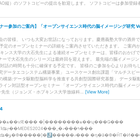
AO縦）のソフトコピーの提出を歓迎します。 ソフトコピーは参加登録
ー参加のご案内】「オープンサイエンス時代の脳イメージング研究 Vol.5 
の皆様、 いつも大変お世話になっております。慶應義塾大学の酒井です。
催予定のオープンセミナーの詳細をご案内させていただきます。 ご案内
プキンス大学の大石先生による連続オープンセミナーは、皆様のおかげ
ミナーで大石先生のシリーズは最終回を迎えます。 最先端の脳イメージ
の対話の時間も十分に確保する予定です。 皆様のご参加を心よりお待ちし
究データエコシステム構築事業」 ユースケース創出課題「マルチスピ
の構築:データ駆動型脳科学を推進する共創型国際研究基盤」 データ駆
イン対話型オープンセミナー 「オープンサイエンス時代の脳イメージング研究 
健一先生（ジョンズ・ホプキンス大学放線科
…
[View More]
4
ߤ�����
�������ޤ���