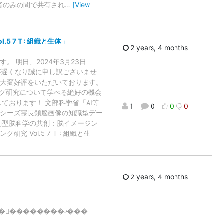
者のみの間で共有され
…
[View
7 T : 組織と生体」
2 years, 4 months
 明日、2024年3月23日
が遅くなり誠に申し訳ございませ
で大変好評をいただいております。
ング研究について学べる絶好の機会
ております！ 文部科学省「AI等
1
0
0
0
ーシーズ霊長類脳画像の知識型デー
動型脳科学の共創：脳イメージン
Vol.5 7 T : 組織と生
2 years, 4 months