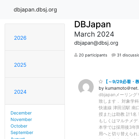
dbjapan.dbsj.org
DBJapan
March 2024
2026
dbjapan@dbsj.org
20 participants
31 discussi
2025
【～9/29必着
by kumamoto＠net.it
2024
dbjapanメー
致します． 対象学
快速線 津田沼駅
December
授または助教 計
November
もしくはマルチメディ
October
本学では採用後3
September
用へと切り替えられ
August