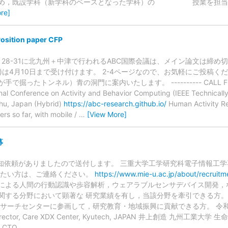
ため，既設学科（新学科のベースとなった学科）の 授業を担当し
re]
sition paper CFP
 5月28-31に北九州＋中津で行われるABC国際会議は、メイン論文は締
rogress)は4月10日まで受け付けます。 2-4ページなので、お気軽にご投
ったトンネル）青の洞門に案内いたします。 ---------- CALL FOR POSI
onal Conference on Activity and Behavior Computing (IEEE Technical
hu, Japan (Hybrid)
https://abc-research.github.io/
Human Activity Re
rs so far, with mobile /
…
[View More]
募
様 周知依頼がありましたので送付します。 三重大学工学研究科電子情報工
きたい方は、ご連絡ください。
https://www.mie-u.ac.jp/about/recruitm
による人間の行動認識や歩容解析，ウェアラブルセンサデバイス開発，
関する分野において顕著な 研究業績を有し，当該分野を牽引できる方
ーチセンターに参画して，研究教育・地域振興に貢献できる方。 令和 6 年 5
ue, Director, Care XDX Center, Kyutech, JAPAN 井上創造 九
 CTO