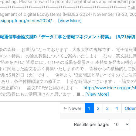
-posting. Please forward to potential contributors and interested par
*********************************************************** Call f
gement of Digital EcoSystems (MEDES-2024) November 18-20, 2024
s.sigappfr.org/medes2024/
…
[View More]
情報通信学会論文誌D「データ工学と情報マネジメント特集」（5/21締切
会の皆様， お世話になっております．大阪大学の鬼塚です． 電子情報
メント特集」 の論文募集についてご案内いたします． なお，英文誌に
でご発表をされた皆様には，ぜひその成果を発展させ 本特集を発表の機会
トに関連した論文を広く募集いたしますので， 皆様からの積極的なご投
切は5月21日（火）です． 例年より *3週間ほど早い* ですのでご注
月あり，条件付採録論文の修正に 十分な時間がございます． ・論文の
（校正前の） 論文PDFが公開されます．
http://www.ieice.org/jpn/s
学位の取得にもご活用頂けると思います． ■
…
[View More]
← Newer
1
2
3
4
Olde
Results per page: