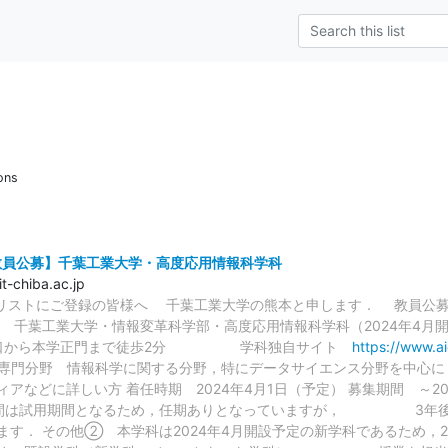
ons
・教員公募】千葉工業大学・高度応用情報科学科
-chiba.ac.jp
リングリストにご登録の皆様へ 千葉工業大学の熊本と申します． 教員公
科 千葉⼯業⼤学・情報変⾰科学部・高度応用情報科学科（2024
 南口から本学正門まで徒歩2分 学科独自サイト
https://www.aic
1名 専⾨分野 情報科学に関する分野，特にデータサイエンス分野
アなどに詳しい方 着任時期 2024年4⽉1⽇（予定） 募集期間 ～20
年間は試用期間となるため，任期ありとなっていますが， 3年後
ます． その他② 本学科は2024年4月開設予定の新学科であるた