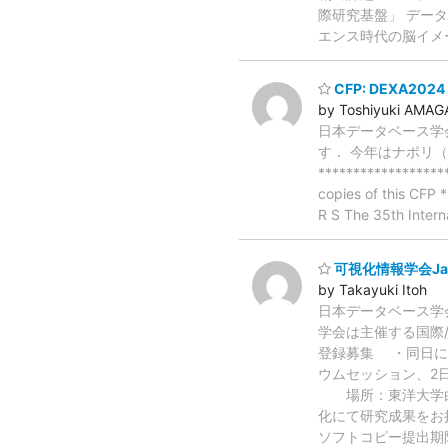
際研究基盤」 デー
エンス時代の脳イメージ
CFP: DEXA2024 (8
by Toshiyuki AMA
日本データベース学会
す． 今年はナポリ（イ
*******************
copies of this CFP 
R S The 35th Inter
可視化情報学会Ja
by Takayuki Itoh
日本データベース学
学会は主催する国際/
登録募集 ・同日に同
ウムセッション、2日
場所：東洋大学
化にて研究成果をお
ソフトコピー提出期