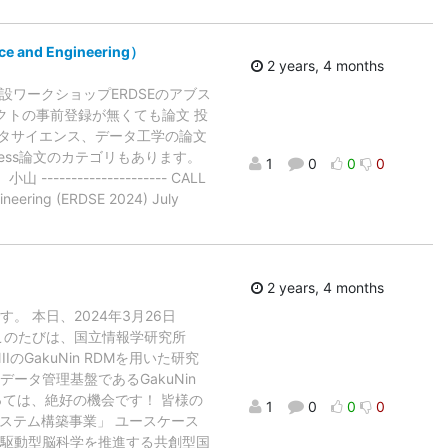
 and Engineering）
2 years, 4 months
設ワークショップERDSEのアブス
クトの事前登録が無くても論文 投
タサイエンス、データ工学の論文
ress論文のカテゴリもあります。
1
0
0
0
------------------ CALL
neering (ERDSE 2024) July
2 years, 4 months
 本日、2024年3月26日
このたびは、国立情報学研究所
GakuNin RDMを用いた研究
タ管理基盤であるGakuNin
っては、絶好の機会です！ 皆様の
1
0
0
0
ステム構築事業」 ユースケース
タ駆動型脳科学を推進する共創型国