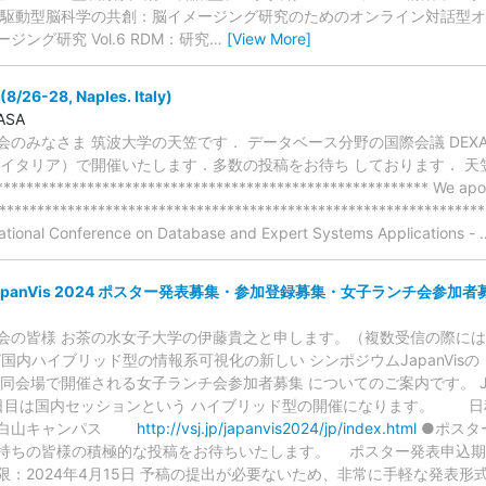
タ駆動型脳科学の共創：脳イメージング研究のためのオンライン対話型オ
ング研究 Vol.6 RDM：研究
…
[View More]
/26-28, Naples. Italy)
GASA
のみなさま 筑波大学の天笠です． データベース分野の国際会議 DEXA
タリア）で開催いたします．多数の投稿をお待ち しております． 天笠俊之 DEX
******************************************************** We apolo
*****************************************************************
national Conference on Database and Expert Systems Applications -
panVis 2024 ポスター発表募集・参加登録募集・女子ランチ会参加者
会の皆様 お茶の水女子大学の伊藤貴之と申します。（複数受信の際には
国内ハイブリッド型の情報系可視化の新しい シンポジウムJapanVi
会場で開催される女子ランチ会参加者募集 についてのご案内です。 Jap
目は国内セッションという ハイブリッド型の開催になります。 日程：2
白山キャンパス
http://vsj.jp/japanvis2024/jp/index.html
●ポスタ
持ちの皆様の積極的な投稿をお待ちいたします。 ポスター発表申込期限
限：2024年4月15日 予稿の提出が必要ないため、非常に手軽な発表形