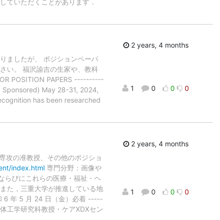
ていただくことがあります．
2 years, 4 months
め切りましたが、 ポジションペーパ
稿ください。 福沢諭吉の生家や、教科
TION PAPERS ----------
1
0
0
0
ly Sponsored) May 28-31, 2024,
cognition has been researched
2 years, 4 months
学専攻の准教授、その他のポジショ
ent/index.html
専門分野：画像や
ならびにこれらの医療・福祉・ヘ
。また，三重大学が推進している地
1
0
0
0
 月 24 日（金）必着 -----
州工業大学 生命体工学研究科教授・ケアXDXセン