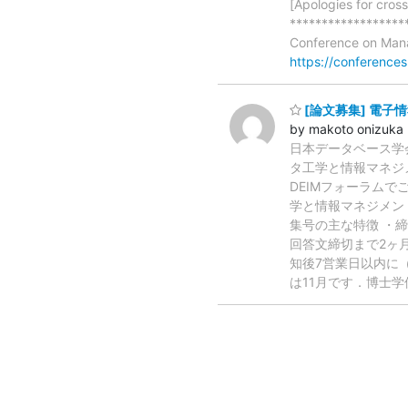
[Apologies for cross
*******************
Conference on Mana
https://conference
[論文募集] 電子
by makoto onizuka
日本データベース学
タ工学と情報マネジ
DEIMフォーラム
学と情報マネジメン
集号の主な特徴 ・締
回答文締切まで2ヶ
知後7営業日以内に
は11月です．博士