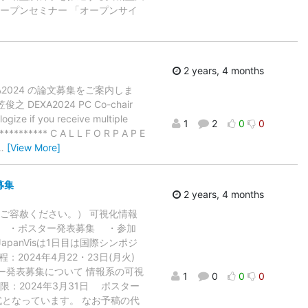
ープンセミナー 「オープンサイ
2 years, 4 months
2024 の論文募集をご案内しま
A2024 PC Co-chair
gize if you receive multiple
1
2
0
0
********** C A L L F O R P A P E
…
[View More]
募集
2 years, 4 months
ご容赦ください。） 可視化情報
sの ・ポスター発表募集 ・参加
anVisは1日目は国際シンポジ
024年4月22・23日(月火)
ー発表募集について 情報系の可視
1
0
0
0
：2024年3月31日 ポスター
式となっています。 なお予稿の代