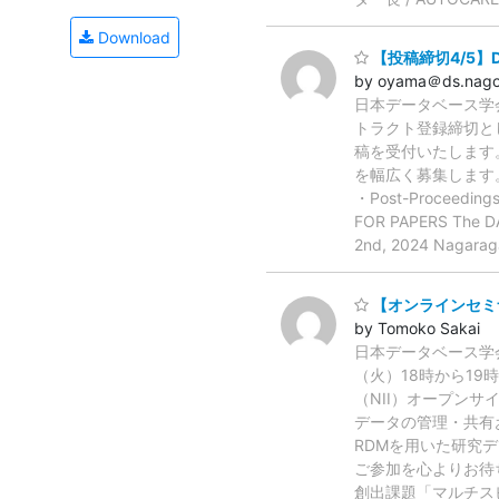
Download
【投稿締切4/5】DASF
by oyama＠ds.nagoy
日本データベース学会
トラクト登録締切と
稿を受付いたします
を幅広く募集します。
・Post-Proceedi
FOR PAPERS The DAS
2nd, 2024 Nagarag
【オンラインセミナ
by Tomoko Sakai
日本データベース学会
（火）18時から1
（NII）オープンサ
データの管理・共有
RDMを用いた研究
ご参加を心よりお待
創出課題「マルチス