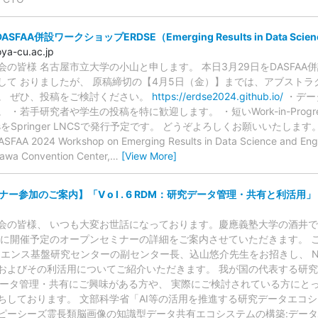
AA併設ワークショップERDSE（Emerging Results in Data Science
a-cu.ac.jp
の皆様 名古屋市立大学の小山と申します。 本日3月29日をDASFAA併
して おりましたが、 原稿締切の【4月5日（金）】までは、アブストラ
。 ぜひ、投稿をご検討ください。
https://erdse2024.github.io/
・デー
 ・若手研究者や学生の投稿を特に歓迎します。 ・短いWork-in-Prog
ngsをSpringer LNCSで発行予定です。 どうぞよろしくお願いいたします。 小山 ---
FAA 2024 Workshop on Emerging Results in Data Science and Engi
awa Convention Center,
…
[View More]
ー参加のご案内】「V o l . 6 RDM：研究データ管理・共有と利活用」
の皆様、 いつも大変お世話になっております。慶應義塾大学の酒井です。
9時に開催予定のオープンセミナーの詳細をご案内させていただきます。 
イエンス基盤研究センターの副センター長、込山悠介先生をお招きし、 NIIの
およびその利活用についてご紹介いただきます。 我が国の代表する研究デー
データ管理・共有にご興味がある方や、 実際にご検討されている方にと
ちしております。 文部科学省「AI等の活用を推進する研究データエコシ
ピーシーズ霊長類脳画像の知識型データ共有エコシステムの構築:デー