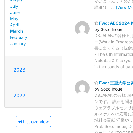
かいません．その
July
詳細は，
…
[View Mo
June
May
Fwd: ABC2024 Po
April
by Sozo Inoue
March
DBJAPANの皆様
February
ー(Work in P
January
書に出てくる（仏僧が手で掘
- The 6th Internati
Nakatsu & Kitakyus
in thousands of pape
2023
Fwd: 三重大学公
by Sozo Inoue
DBJAPANの皆
2022
ンです。 詳細を聞
ウェアラブルセンサ
ルスケアへの応用に
域社会貢献 活動やリサ
List overview
Prof. Sozo Ino
ター長 / AUTOCARE