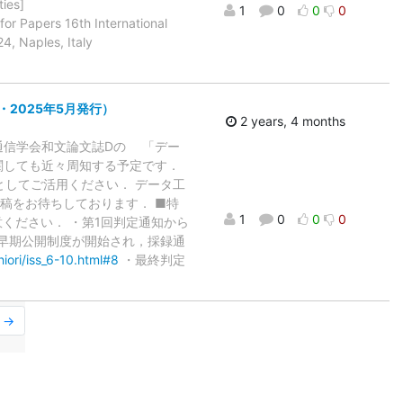
ties]
1
0
0
0
or Papers 16th International
, Naples, Italy
・2025年5月発行）
2 years, 4 months
通信学会和文論文誌Dの 「デー
関しても近々周知する予定です．
としてご活用ください． データ工
稿をお待ちしております． ■特
1
0
0
0
意ください． ・第1回判定通知から
早期公開制度が開始され，採録通
hiori/iss_6-10.html#8
・最終判定
r →