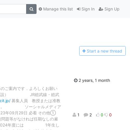
Manage this list
Sign In
Sign Up
Start a n
ew thread
2 years, 1 month
募のご案内です．よろしくお願い
年4月開設） JR総武線・総武
it.jp/
募集⼈員 教授または准教
を中心に， ソーシャルメディア
23年09月29日 必着 その他①
1
2
0
0
問題等がなければ任期なしの雇
め，2024年度には 1年生し