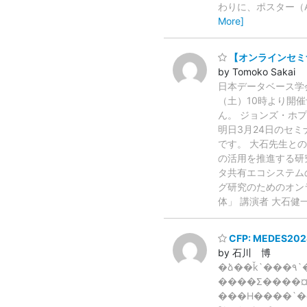
わりに、ポスター（
More]
【オンラインセミナ
by Tomoko Sakai
日本データベース学会
（土）10時より開
ん。 ジョンズ・ホ
明日3月24日のセ
です。 大石先生と
の活用を推進する研
タ共有エコシステム
グ研究のためのオンラ
体」 講演者 大石
CFP: MEDES202
by 石川 博
�ձ��ǩ`���٩`��ѧ��νԘ��� �|��������ѧ��ʯ���Ǥ���
����Σ����¤˥ʥݥ��MEDES2024���_��ޤ
���H����`�ʥ�ؤ�Փ�����]�⤴�����ޤ��� �դ�ä�Փ�ĤΤ�Ͷ����