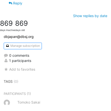
Reply
Show replies by date
869
869
days inactive
days old
dbjapan@dbsj.org
Manage subscription
0 comments
1 participants
Add to favorites
TAGS
(0)
(1)
PARTICIPANTS
Tomoko Sakai