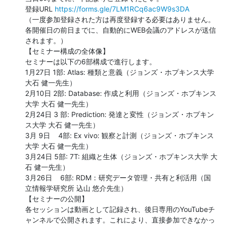
登録URL 
https://forms.gle/7LM1RCq6ac9W9s3DA
（一度参加登録された方は再度登録する必要はありません。
各開催日の前日までに、自動的にWEB会議のアドレスが送信
されます。）

【セミナー構成の全体像】

セミナーは以下の6部構成で進行します。

1月27日 1部: Atlas: 種類と意義（ジョンズ・ホプキンス大学 
大石 健一先生）

2月10日 2部: Database: 作成と利用（ジョンズ・ホプキンス
大学 大石 健一先生）

2月24日 3 部: Prediction: 発達と変性（ジョンズ・ホプキン
ス大学 大石 健一先生）

3月 9日    4部: Ex vivo: 観察と計測（ジョンズ・ホプキンス
大学 大石 健一先生）

3月24日 5部: 7T: 組織と生体（ジョンズ・ホプキンス大学 大
石 健一先生）

3月26日    6部: RDM：研究データ管理・共有と利活用（国
立情報学研究所 込山 悠介先生）

【セミナーの公開】

各セッションは動画として記録され、後日専用のYouTubeチ
ャンネルで公開されます。これにより、直接参加できなかっ