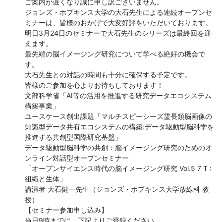
ご案内が遅くなり誠に申し訳ございません。

ジョンズ・ホプキンス大学の大石先生による連続オープンセ
ミナーは、皆様のおかげで大変好評をいただいております。

明日3月24日のセミナーで大石先生のシリーズは最終回を迎
えます。

最先端の脳イメージング研究について学べる絶好の機会で
す。

大石先生との対話の時間も十分に確保する予定です。

皆様のご参加を心よりお待ちしております！

文部科学省「AI等の活用を推進する研究データエコシステム
構築事業」

ユースケース創出課題「マルチスピーシーズ霊長類脳画像の
知識型データ共有エコシステムの構築:データ駆動型脳科学を
推進する共創型国際研究基盤」

データ駆動型脳科学の共創：脳イメージング研究のためのオ
ンライン対話型オープンセミナー

「オープンサイエンス時代の脳イメージング研究 Vol.5 7 T : 
組織と生体」

講演者 大石健一先生（ジョンズ・ホプキンス大学放線科 教
授）

【セミナー参加申し込み】

当日9時までに、下記よりご登録ください。
