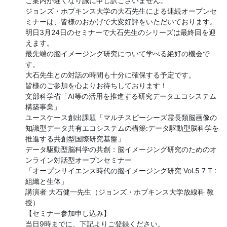
ご案内が遅くなり誠に申し訳ございません。

ジョンズ・ホプキンス大学の大石先生による連続オープンセ
ミナーは、皆様のおかげで大変好評をいただいております。

明日3月24日のセミナーで大石先生のシリーズは最終回を迎
えます。

最先端の脳イメージング研究について学べる絶好の機会で
す。

大石先生との対話の時間も十分に確保する予定です。

皆様のご参加を心よりお待ちしております！

文部科学省「AI等の活用を推進する研究データエコシステム
構築事業」

ユースケース創出課題「マルチスピーシーズ霊長類脳画像の
知識型データ共有エコシステムの構築:データ駆動型脳科学を
推進する共創型国際研究基盤」

データ駆動型脳科学の共創：脳イメージング研究のためのオ
ンライン対話型オープンセミナー

「オープンサイエンス時代の脳イメージング研究 Vol.5 7 T : 
組織と生体」

講演者 大石健一先生（ジョンズ・ホプキンス大学放線科 教
授）

【セミナー参加申し込み】

当日9時までに、下記よりご登録ください。
