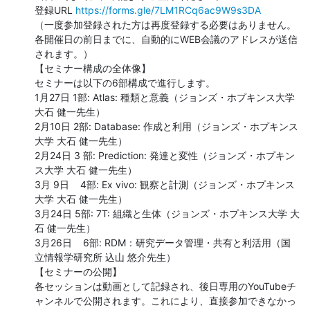
登録URL 
https://forms.gle/7LM1RCq6ac9W9s3DA
（一度参加登録された方は再度登録する必要はありません。
各開催日の前日までに、自動的にWEB会議のアドレスが送信
されます。）

【セミナー構成の全体像】

セミナーは以下の6部構成で進行します。

1月27日 1部: Atlas: 種類と意義（ジョンズ・ホプキンス大学 
大石 健一先生）

2月10日 2部: Database: 作成と利用（ジョンズ・ホプキンス
大学 大石 健一先生）

2月24日 3 部: Prediction: 発達と変性（ジョンズ・ホプキン
ス大学 大石 健一先生）

3月 9日    4部: Ex vivo: 観察と計測（ジョンズ・ホプキンス
大学 大石 健一先生）

3月24日 5部: 7T: 組織と生体（ジョンズ・ホプキンス大学 大
石 健一先生）

3月26日    6部: RDM：研究データ管理・共有と利活用（国
立情報学研究所 込山 悠介先生）

【セミナーの公開】

各セッションは動画として記録され、後日専用のYouTubeチ
ャンネルで公開されます。これにより、直接参加できなかっ