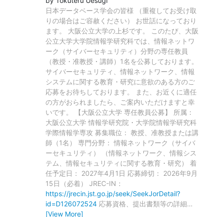
by Tokuteru Uesugi
日本データベース学会の皆様 （重複してお受け取
りの場合はご容赦ください） お世話になっており
ます。 大阪公立大学の上杉です。 このたび、大阪
公立大学大学院情報学研究科では、情報ネットワ
ーク（サイバーセキュリティ）分野の専任教員
（教授・准教授・講師）1名を公募しております。
サイバーセキュリティ、情報ネットワーク、情報
システムに関する教育・研究に意欲のある方のご
応募をお待ちしております。 また、お近くに適任
の方がおられましたら、ご案内いただけますと幸
いです。 【大阪公立大学 専任教員公募】 所属：
大阪公立大学 情報学研究院・大学院情報学研究科
学際情報学専攻 募集職位： 教授、准教授または講
師（1名） 専門分野： 情報ネットワーク（サイバ
ーセキュリティ） （情報ネットワーク、情報シス
テム、情報セキュリティに関する教育・研究） 着
任予定日： 2027年4月1日 応募締切： 2026年9月
15日（必着） JREC-IN：
https://jrecin.jst.go.jp/seek/SeekJorDetail?
id=D126072524
応募資格、提出書類等の詳細
…
[View More]