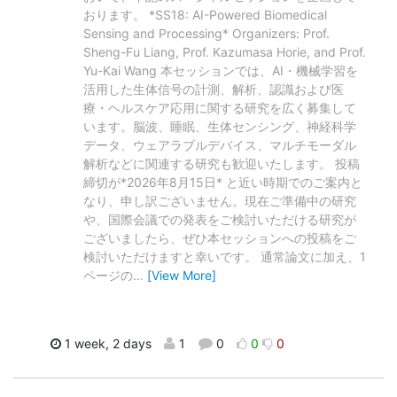
おります。 *SS18: AI-Powered Biomedical
Sensing and Processing* Organizers: Prof.
Sheng-Fu Liang, Prof. Kazumasa Horie, and Prof.
Yu-Kai Wang 本セッションでは、AI・機械学習を
活用した生体信号の計測、解析、認識および医
療・ヘルスケア応用に関する研究を広く募集して
います。脳波、睡眠、生体センシング、神経科学
データ、ウェアラブルデバイス、マルチモーダル
解析などに関連する研究も歓迎いたします。 投稿
締切が*2026年8月15日* と近い時期でのご案内と
なり、申し訳ございません。現在ご準備中の研究
や、国際会議での発表をご検討いただける研究が
ございましたら、ぜひ本セッションへの投稿をご
検討いただけますと幸いです。 通常論文に加え、1
ページの
…
[View More]
1 week, 2 days
1
0
0
0