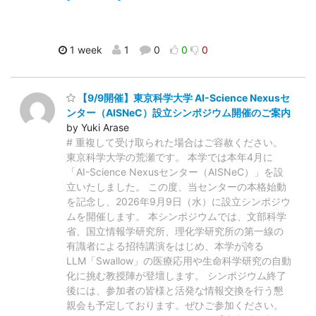
1 week
1
0
0
0
【9/9開催】東京科学大学 AI-Science Nexusセ
ンター（AISNeC）設立シンポジウム開催のご案内
by Yuki Arase
# 重複して受け取られた場合はご容赦ください。
東京科学大学の荒瀬です。 本学では本年4月に
「AI-Science Nexusセンター（AISNeC）」を設
立いたしました。 この度、当センターの本格始動
を記念し、2026年9月9日（水）に設立シンポジウ
ムを開催します。 本シンポジウムでは、文部科学
省、国立情報学研究所、理化学研究所の第一線の
有識者による招待講演をはじめ、本学が誇る
LLM「Swallow」の医療応用や生命科学研究の自動
化に挑む教授陣が登壇します。 シンポジウム終了
後には、参加者の皆様と活発な情報交換を行う懇
親会も予定しております。ぜひご参加ください。