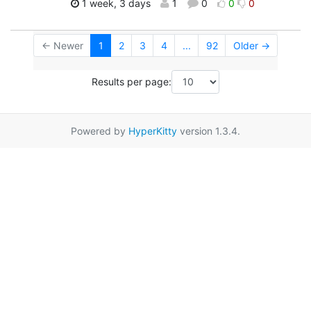
1 week, 3 days
1
0
0
0
← Newer
1
2
3
4
...
92
Older →
Results per page:
Powered by
HyperKitty
version 1.3.4.