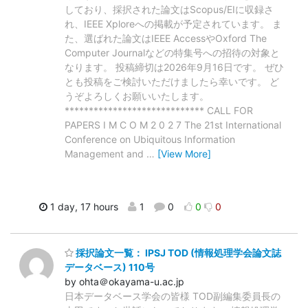
しており、採択された論文はScopus/EIに収録さ
れ、IEEE Xploreへの掲載が予定されています。 ま
た、選ばれた論文はIEEE AccessやOxford The
Computer Journalなどの特集号への招待の対象と
なります。 投稿締切は2026年9月16日です。 ぜひ
とも投稿をご検討いただけましたら幸いです。 ど
うぞよろしくお願いいたします。
***************************** CALL FOR
PAPERS I M C O M 2 0 2 7 The 21st International
Conference on Ubiquitous Information
Management and
…
[View More]
1 day, 17 hours
1
0
0
0
採択論文一覧： IPSJ TOD (情報処理学会論文誌
データベース) 110号
by ohta＠okayama-u.ac.jp
日本データベース学会の皆様 TOD副編集委員長の