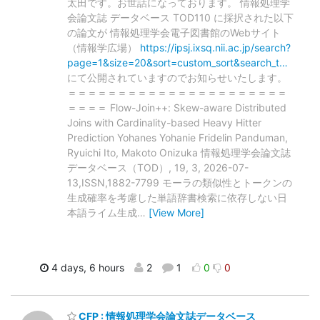
太田です。お世話になっております。 情報処理学
会論文誌 データベース TOD110 に採択された以下
の論文が 情報処理学会電子図書館のWebサイト
（情報学広場）
https://ipsj.ixsq.nii.ac.jp/search?
page=1&size=20&sort=custom_sort&search_t…
にて公開されていますのでお知らせいたします。
＝＝＝＝＝＝＝＝＝＝＝＝＝＝＝＝＝＝＝＝＝＝
＝＝＝＝ Flow-Join++: Skew-aware Distributed
Joins with Cardinality-based Heavy Hitter
Prediction Yohanes Yohanie Fridelin Panduman,
Ryuichi Ito, Makoto Onizuka 情報処理学会論文誌
データベース（TOD）, 19, 3, 2026-07-
13,ISSN,1882-7799 モーラの類似性とトークンの
生成確率を考慮した単語辞書検索に依存しない日
本語ライム生成
…
[View More]
4 days, 6 hours
2
1
0
0
CFP : 情報処理学会論文誌データベース