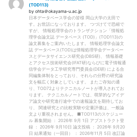
(TOD113)
by ohta＠okayama-u.ac.jp
日本データベース学会の皆様 岡山大学の太田で
す。お世話になっております。 つづけてで恐縮で
すが、 情報処理学会のトランザクション「情報処
理学会論文誌 データベース (TOD)」(TOD113)の
論文募集をご案内いたします。 情報処理学会論文
誌 データベース(TOD)は情報処理学会データベー
スとデータサイエンス研究会(DBS研)、 情報基礎
とアクセス技術研究会(IFAT研)ならびに電子情報通
信学会データ工学研究専門委員会(DE研) による合
同編集体制をとっており、それらの分野の研究論
文を幅広く対象としています。 またご存知の通
り、TOD72よりテクニカルノートが導入されてお
ります。 テクニカルノートでは、萌芽的なアイデ
ア論文や研究進行途中での速報論文を期待してお
り、 関連研究との比較実験や定量評価は、一般論
文より重視されません。 ■TOD113のスケジュー
ル 募集開始 ： 2026年 9月 1日 アブストラクト登
録 ： 2026年 9月10日 論文投稿 ： 2026年 9月20
日 結果通知（一回目） ： 2026年11月 5日 改訂論