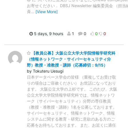
お寄せください． DBSJ Newsletter 編集委員会 （担
斉
…
[View More]
5 days, 9 hours
1
0
0
0
【教員公募】大阪公立大学大学院情報学研究科
（情報ネットワーク・サイバーセキュリティ分
野）教授・准教授・講師（応募締切：9/15）
by Tokuteru Uesugi
日本データベース学会の皆様 （重複してお受け取
りの場合はご容赦ください） お世話になっており
ます。 大阪公立大学の上杉です。 このたび、大阪
公立大学大学院情報学研究科では、情報ネットワ
ーク（サイバーセキュリティ）分野の専任教員
（教授・准教授・講師）1名を公募しております。
サイバーセキュリティ、情報ネットワーク、情報
システムに関する教育・研究に意欲のある方のご
応募をお待ちしております。 また、お近くに適任