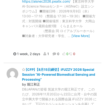
https://aisnec2026.peatix.com/
【東京科学大学
AI-Science Nexusセンター（AISNeC）設立シン
ポジウム】 ■開催日時：2026年9月9日（水）
13:00～17:10 （懇親会 17:30～19:30） ■開催方
式：対面開催 ■開催場所：東京科学大学 大岡山
キャンパス蔵前会館1階 くらまえホール
（懇親会 同 ロイアルブルーホール）
■対象者：大学研究者・学生、
…
[View More]
1 week, 2 days
1
0
0
0
[CFP]【8月15日締切】iFUZZY 2026 Special
Session “AI-Powered Biomedical Sensing and
Processing”
by 堀江和正
DBJAPANの皆様 筑波大学の堀江和正です。 この
たび、2026年11月20日から22日に台湾・台中の国
立中興大学で開催される国際会議 iFUZZY 2026 に
おいて、下記のスペシャルセッションを企画して