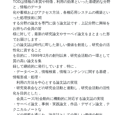
TODは情報の本質や特徴，利用の効果といった基礎的な分野
と，情報のデータ

化や蓄積およびアクセス方法，各種応用システムの構築とい
った処理技術に関

する分野の論文を専門に扱う論文誌です．上記分野に興味を
お持ちの会員の皆

様に対して，最新の研究論文やサーベイ論文をまとまった形
でお届けします．

この論文誌は時代に即した新しい価値を創造し，研究会の活
性化に資すること

を目的に，1999年2月の創刊以来，研究会活動の一環として
質の高い論文を集

録して継続的に発行しています．特に，

・データベース，情報検索，情報コンテンツに関する基礎，
情報形成・処理・

　利用の方法を中心とする論文誌の実現

・研究発表会などの研究会活動と連動し，研究会活動の活性
化を目的とした，

　会員ニーズ/社会動向に機動的に対応する論文誌の実現

・サーベイ論文，事例・実践論文，作品・デザイン論文，テ
クニカルノートな

　どの掲載を通じた，論文誌としての新しい価値の創出
