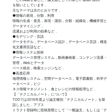
を狙いとしています．

主なテーマは次のとおりです．

●情報の表現，分類，利用

情報の生成・発見，表現・識別，分類・組織化，機械学習と
データマイニング，

流通および利用の効果など．

●モデリング・言語

データモデル，データベース設計，データベース言語，構造
化文書用言語など．

●情報システム技術

データベース管理システム，動画像検索，コンテンツ流通・
管理，Webとデータ

ベース統合，検索エンジンなど．

●高度応用

地理情報システム，空間データベース，電子図書館，科学デ
ータベース，ビジ

ネス情報マネジメント，食とレシピの情報処理など．

【「テクニカルノート」について】

TODでは2016年度より論文種別「テクニカルノート」を新
設しました．アブス

トラクト登録時に投稿形態として「一般論文」もしくは「テ