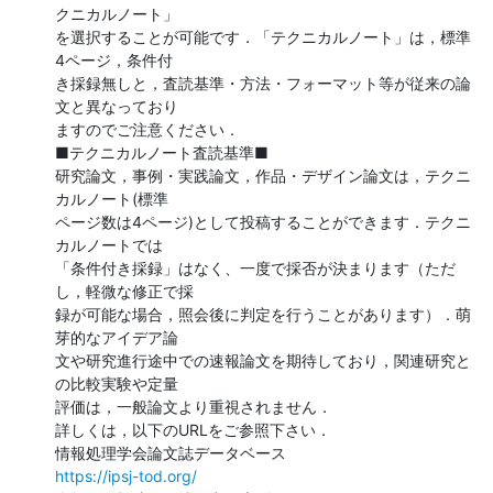
クニカルノート」

を選択することが可能です．「テクニカルノート」は，標準
4ページ，条件付

き採録無しと，査読基準・方法・フォーマット等が従来の論
文と異なっており

ますのでご注意ください．

■テクニカルノート査読基準■

研究論文，事例・実践論文，作品・デザイン論文は，テクニ
カルノート(標準

ページ数は4ページ)として投稿することができます．テクニ
カルノートでは

「条件付き採録」はなく、一度で採否が決まります（ただ
し，軽微な修正で採

録が可能な場合，照会後に判定を行うことがあります）．萌
芽的なアイデア論

文や研究進行途中での速報論文を期待しており，関連研究と
の比較実験や定量

評価は，一般論文より重視されません．

詳しくは，以下のURLをご参照下さい．

https://ipsj-tod.org/