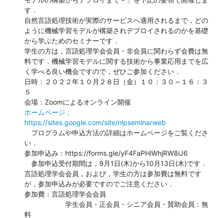
す．

自然言語処理技術が実際のサービスへ適用されるまで，どの
ように機械学習モデルが構築されデプロイされるのかを基礎
から学ぶためのセミナーです．

学生の方は，言語処理学会会員・非会員に関わらず会費は無
料です．機械学習モデルに関する技術から事業応用までを広
く学べる良い機会ですので，ぜひご参加ください．

日時：２０２２年１０月２８日（金）１０：３０～１６：３
５

ホームページ：
https://sites.google.com/site/nlpseminarweb
　プログラムや申込方法の詳細はホームページをご覧くださ
い．

参加申込み：https://forms.gle/yF4FaPHiWhjRW8iJ6

　参加申込受付期間は，9月1日(木)から10月13日(木)です．
言語処理学会会員，および，学生の方は参加費は無料です
が，参加申込みが必要ですのでご注意ください．

参加費：言語処理学会会員

　　　　　　学生会員・正会員・シニア会員・賛助会員：無
料
