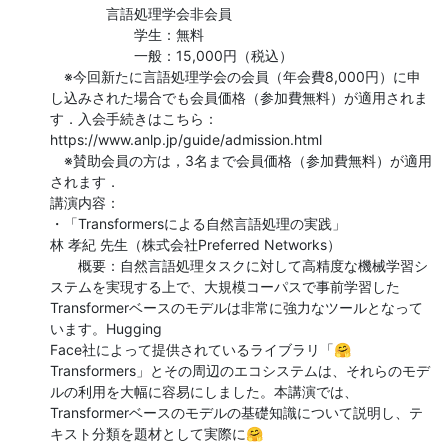
　　　　言語処理学会非会員

　　　　　　学生：無料　

　　　　　　一般：15,000円（税込）

　※今回新たに言語処理学会の会員（年会費8,000円）に申
し込みされた場合でも会員価格（参加費無料）が適用されま
す．入会手続きはこちら：
https://www.anlp.jp/guide/admission.html

　※賛助会員の方は，3名まで会員価格（参加費無料）が適用
されます．

講演内容：

・「Transformersによる自然言語処理の実践」　

林 孝紀 先生（株式会社Preferred Networks）

　　概要：自然言語処理タスクに対して高精度な機械学習シ
ステムを実現する上で、大規模コーパスで事前学習した
Transformerベースのモデルは非常に強力なツールとなって
います。Hugging

Face社によって提供されているライブラリ「🤗

Transformers」とその周辺のエコシステムは、それらのモデ
ルの利用を大幅に容易にしました。本講演では、
Transformerベースのモデルの基礎知識について説明し、テ
キスト分類を題材として実際に🤗
