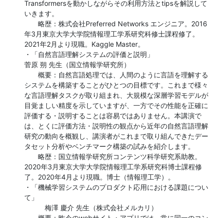
Transformersを動かしながらその利用方法とtipsを解説して
いきます。

　　略歴：株式会社Preferred Networks エンジニア。2016
年3月東京大学大学院情報理工学系研究科修士課程修了。
2021年2月より現職。Kaggle Master。

・「自然言語理解システムの評価と説明」

菅原 朔 先生（国立情報学研究所）

　　概要：自然言語処理では、人間のように言語を理解する
システムを構築することがひとつの目標です。これまで様々
な言語理解タスクが取り組まれ、大規模な深層学習モデルが
目覚ましい精度を示していますが、一方でその性能を正確に
評価する・説明することは容易ではありません。本講演で
は、とくに評価方法・説明性の観点から近年の自然言語理解
研究の動向を概観し、講演者がこれまで取り組んできたデー
タセット分析やベンチマーク構築の試みを紹介します。

　　略歴：国立情報学研究所コンテンツ科学研究系助教。
2020年3月東京大学大学院情報理工学系研究科博士課程修
了。2020年4月より現職。博士（情報理工学）。

・「機械学習システムのプロダクト応用における課題につい
て」

　　　梅澤 慶介 先生（株式会社メルカリ）

　　概要：昨今のwebサイト・アプリでは、常に同一のコン