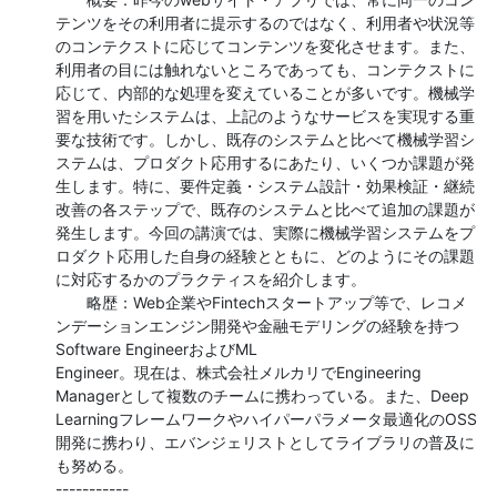
テンツをその利用者に提示するのではなく、利用者や状況等
のコンテクストに応じてコンテンツを変化させます。また、
利用者の目には触れないところであっても、コンテクストに
応じて、内部的な処理を変えていることが多いです。機械学
習を用いたシステムは、上記のようなサービスを実現する重
要な技術です。しかし、既存のシステムと比べて機械学習シ
ステムは、プロダクト応用するにあたり、いくつか課題が発
生します。特に、要件定義・システム設計・効果検証・継続
改善の各ステップで、既存のシステムと比べて追加の課題が
発生します。今回の講演では、実際に機械学習システムをプ
ロダクト応用した自身の経験とともに、どのようにその課題
に対応するかのプラクティスを紹介します。

　　略歴：Web企業やFintechスタートアップ等で、レコメ
ンデーションエンジン開発や金融モデリングの経験を持つ
Software EngineerおよびML

Engineer。現在は、株式会社メルカリでEngineering 
Managerとして複数のチームに携わっている。また、Deep

Learningフレームワークやハイパーパラメータ最適化のOSS
開発に携わり、エバンジェリストとしてライブラリの普及に
も努める。

-----------
