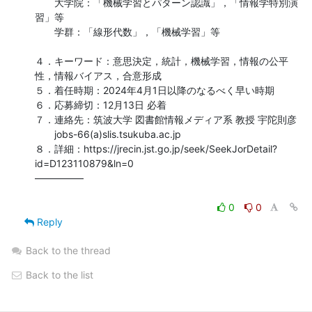
　　大学院：「機械学習とパターン認識」，「情報学特別演
習」等

　　学群：「線形代数」，「機械学習」等

４．キーワード：意思決定，統計，機械学習，情報の公平
性，情報バイアス，合意形成

５．着任時期：2024年4月1日以降のなるべく早い時期

６．応募締切：12月13日 必着

７．連絡先：筑波大学 図書館情報メディア系 教授 宇陀則彦

　　jobs-66(a)slis.tsukuba.ac.jp

８．詳細：https://jrecin.jst.go.jp/seek/SeekJorDetail?
id=D123110879&ln=0

—————

0
0
Reply
Back to the thread
Back to the list