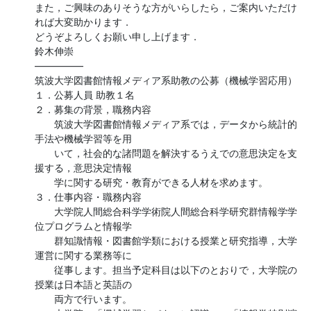
また，ご興味のありそうな方がいらしたら，ご案内いただけ
れば大変助かります．

どうぞよろしくお願い申し上げます．

鈴木伸崇

—————

筑波大学図書館情報メディア系助教の公募（機械学習応用）

１．公募人員 助教１名

２．募集の背景，職務内容

　　筑波大学図書館情報メディア系では，データから統計的
手法や機械学習等を用

　　いて，社会的な諸問題を解決するうえでの意思決定を支
援する，意思決定情報

　　学に関する研究・教育ができる人材を求めます。

３．仕事内容・職務内容

　　大学院人間総合科学学術院人間総合科学研究群情報学学
位プログラムと情報学

　　群知識情報・図書館学類における授業と研究指導，大学
運営に関する業務等に

　　従事します。担当予定科目は以下のとおりで，大学院の
授業は日本語と英語の

　　両方で行います。
