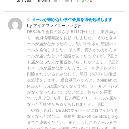
1 year, 1 month
1
1
0
0
メールが届かない学生会員を退会処理します
by アイズワンドユーいいざわ
DBSJ学生会員の皆さま 5月17日(土)に、事務局よ
り、会員情報確認をお願いしました。 そのときメ
ールが届かなかった方に、6月11日(水)に確認のメ
ールを発信しました。 その際、何人かの方からメ
ールが届いたという連絡があったのですが、2度と
も届かなった方が相当数いらっしゃいます。 2度と
もメールが届かなかった方は、メールアドレスが
削除されているとみなして、明日（6/19）以後退
会処理をします。 退会処理をすると、dbjapan の
MLのメールは届かなくなります。 メールアドレス
がなくなったわけではないのに、何らかの原因
で、5月17日、6月11日の両日とも、メールが届か
なった可能性があるかもしれません。 明日
（6/19）以後、DBSJのマイページにログインでき
なくなった場合は、事務局 dbsj-office(a)dbsj.org
までご連絡ください。 また、もしこのメールまで
dbjapan のメールが届いているにも関わらず、明