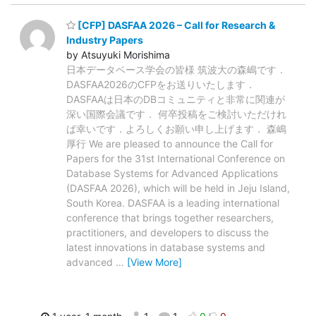
[CFP] DASFAA 2026 – Call for Research &
Industry Papers
by Atsuyuki Morishima
日本データベース学会の皆様 筑波大の森嶋です．
DASFAA2026のCFPをお送りいたします．
DASFAAは日本のDBコミュニティと非常に関連が
深い国際会議です． 何卒投稿をご検討いただけれ
ば幸いです．よろしくお願い申し上げます． 森嶋
厚行 We are pleased to announce the Call for
Papers for the 31st International Conference on
Database Systems for Advanced Applications
(DASFAA 2026), which will be held in Jeju Island,
South Korea. DASFAA is a leading international
conference that brings together researchers,
practitioners, and developers to discuss the
latest innovations in database systems and
advanced
…
[View More]