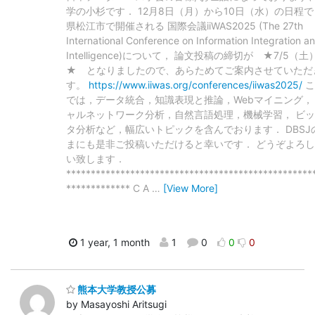
学の小杉です． 12月8日（月）から10日（水）の日程
県松江市で開催される 国際会議iiWAS2025 (The 27th
International Conference on Information Integration 
Intelligence)について， 論文投稿の締切が ★7/5（
★ となりましたので、あらためてご案内させていただ
す。
https://www.iiwas.org/conferences/iiwas2025/
こ
では，データ統合，知識表現と推論，Webマイニング，
ャルネットワーク分析，自然言語処理，機械学習， ビ
タ分析など，幅広いトピックを含んでおります． DBSJ
まにも是非ご投稿いただけると幸いです． どうぞよろ
い致します．
**************************************************
************* C A
…
[View More]
1 year, 1 month
1
0
0
0
熊本大学教授公募
by Masayoshi Aritsugi