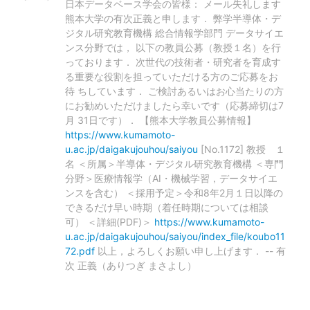
日本データベース学会の皆様： メール失礼します
熊本大学の有次正義と申します． 弊学半導体・デ
ジタル研究教育機構 総合情報学部門 データサイエ
ンス分野では， 以下の教員公募（教授１名）を行
っております． 次世代の技術者・研究者を育成す
る重要な役割を担っていただける方のご応募をお
待 ちしています． ご検討あるいはお心当たりの方
にお勧めいただけましたら幸いです（応募締切は7
月 31日です）． 【熊本大学教員公募情報】
https://www.kumamoto-
u.ac.jp/daigakujouhou/saiyou
[No.1172] 教授 １
名 ＜所属＞半導体・デジタル研究教育機構 ＜専門
分野＞医療情報学（AI・機械学習，データサイエ
ンスを含む） ＜採用予定＞令和8年2月１日以降の
できるだけ早い時期（着任時期については相談
可） ＜詳細(PDF)＞
https://www.kumamoto-
u.ac.jp/daigakujouhou/saiyou/index_file/koubo11
72.pdf
以上，よろしくお願い申し上げます． -- 有
次 正義（ありつぎ まさよし）