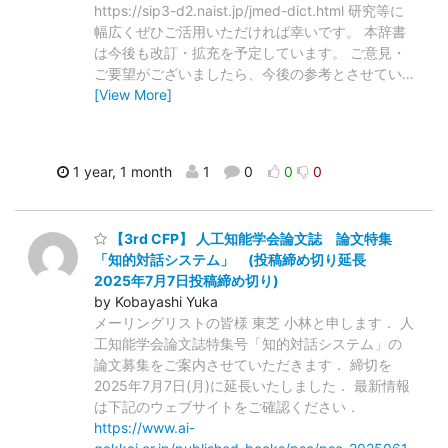
https://sip3-d2.naist.jp/jmed-dict.html 研究等に
幅広くぜひご活用いただければ幸いです。 本辞書
は今後も改訂・拡充を予定しています。 ご意見・
ご要望がございましたら、今後の参考とさせてい
…
[View More]
1 year, 1 month
1
0
0
0
【3rd CFP】 人工知能学会論文誌 論文特集
「知的対話システム」 (投稿締め切り延長
2025年7月7日投稿締め切り)
by Kobayashi Yuka
メーリングリストの皆様 東芝 小林と申します． 人
工知能学会論文誌特集号「知的対話システム」の
論文募集をご案内させていただきます． 締切を
2025年7月7日(月)に延長いたしました． 最新情報
は下記のウェブサイトをご確認ください．
https://www.ai-