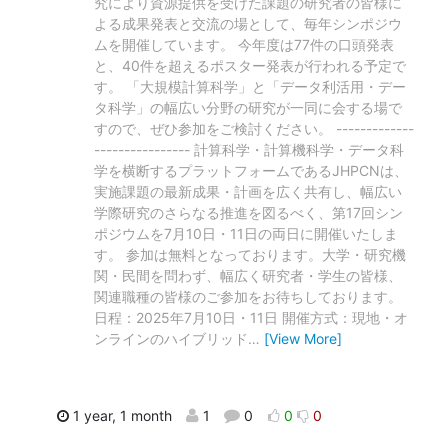
究により資源提供を受けた課題の研究者の皆様に
よる成果発表と交流の場として、毎年シンポジウ
ムを開催しています。 今年度は77件の口頭発表
と、40件を超えるポスター発表が行われる予定で
す。 「大規模計算科学」と「データ利活用・デー
タ科学」の幅広い分野の研究が一同に会する場で
すので、ぜひ参加をご検討ください。 -------------
---------------- 計算科学・計算機科学・データ科
学を横断するプラットフォームであるJHPCNは、
実施課題の最新成果・計画を広く共有し、幅広い
学際研究のさらなる推進を図るべく、第17回シン
ポジウムを7月10日・11日の両日に開催いたしま
す。 参加は無料となっております。大学・研究機
関・民間を問わず、幅広く研究者・学生の皆様、
関連職種の皆様のご参加をお待ちしております。
日程：2025年7月10日・11日 開催方式：現地・オ
ンラインのハイブリッド
…
[View More]
1 year, 1 month
1
0
0
0