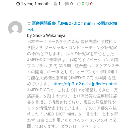
1 year, 1 month
1
0
0
0
医療用語辞書「JMED-DICT mini」公開のお知
らせ
by Shoko Wakamiya
日本データベース学会の皆様 奈良先端科学技術大
学院大学 ソーシャル・コンピューティング研究室
の 若宮と申します。 我々の研究室を中心とした
JMED-DICT作業班は、戦略的イノベーション 創造
プログラム (SIP) 第３期「統合型ヘルスケアシステ
ムの開発」の一環 として、オープンかつ商用利用
可能な大規模医療辞書 (JMED-DICT) の開発 を進
めています。
https://sip3-d2.naist.jp/index.html
JMED-DICTは、これまで我々が構築してきた「万
病辞書」を踏まえつつ、 より高品質な医療用語辞
書を目指して構築されており、用語の属性情報や
リンク情報が含まれています。 そのコア部分を抜
粋した「JMED-DICT mini」を、非営利・営利を問
わず 自由にご利用いただけるライセンスのもと公
開しております。 ダウンロードページ：