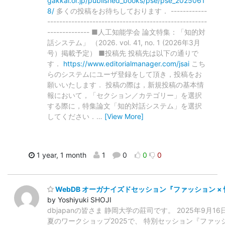
gakkai.or.jp/published_books/pse/pse_2025061
8/
多くの投稿をお待ちしております． ------------
-----------------------------------------------------
-------------- ■人工知能学会 論文特集：「知的対
話システム」 （2026. vol. 41, no. 1 (2026年3月
号）掲載予定） ■投稿先 投稿先は以下の通りで
す．
https://www.editorialmanager.com/jsai
こち
らのシステムにユーザ登録をして頂き，投稿をお
願いいたします． 投稿の際は，新規投稿の基本情
報において，「セクション／カテゴリー」を選択
する際に，特集論文「知的対話システム」を選択
してください．
…
[View More]
1 year, 1 month
1
0
0
0
WebDB オーガナイズドセッション『ファッション ×
by Yoshiyuki SHOJI
dbjapanの皆さま 静岡大学の莊司です。 2025年9月1
夏のワークショップ2025で、 特別セッション『ファッシ