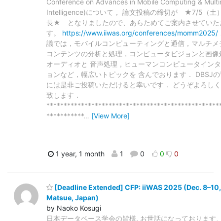
Conference on Advances in Mobile Computing & Mult
Intelligence)について， 論文投稿の締切が ★7/5（
長★ となりましたので、あらためてご案内させていた
す。
https://www.iiwas.org/conferences/momm2025/
議では，モバイルコンピューティングと通信，マルチメ
コンテンツの分析と処理，コンピュータビジョンと画像
オーディオと 音声処理，ヒューマンコンピュータイン
ョンなど，幅広いトピックを 含んでおります． DBSJ
には是非ご投稿いただけると幸いです． どうぞよろし
致します．
**************************************************
***********
…
[View More]
1 year, 1 month
1
0
0
0
[Deadline Extended] CFP: iiWAS 2025 (Dec. 8–10,
Matsue, Japan)
by Naoko Kosugi
日本データベース学会の皆様, お世話になっております