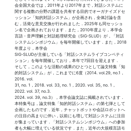
会全国大会では，2011年より2017年まで，対話システムに
関する複数の分野の課題を共有する目的でオーガナイズドセ
ッション「知的対話システム」が企画され，全体討論を含
む，活発な意見交換が行われました．2025年も同セッショ
ン名で企画されております．また，2010年度より，本学会

言語・音声理解と対話処理研究会（SIG-SLUD）が，「対話
システムシンポジウム」を毎年開催しています．また，2018
年度より，本学会

SIG-SLUDが主催している「対話システムライブコンペティ
ション」を毎年開催しており，本年で7回目を迎えます．

そして，このような活動の成果のひとつとして論文特集「知
的対話システム」が，これまでに6度（2014. vol.29, no.1，
2016. vol.

31, no. 1，2018. vol. 33, no. 1，2020. vol. 35, no. 1，
2022. vol. 37, no.3.

2024. vol. 39, no.3），本学会論文誌に掲載されています．

本特集号は，論文特集「知的対話システム」の第七弾として
企画したものです．近年，チャットボットや会話ロボットへ
の注目の高まりに伴い，以前にも増して対話システムに注目
が集まっています．「対話システムシンポジウム」への参加
者も大幅に増えている状況です．また，近年の大規模言語モ