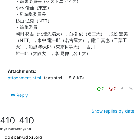
・編集委員長（ゲストエディタ）

小林 優佳（東芝）

・副編集委員長

杉山 弘晃（NTT）

・編集委員

岡田 将吾（北陸先端大），白松 俊（名工大），成松 宏美
（NTT），東中 竜一郎（名古屋大），藤江 真也（千葉工
大），船越 孝太郎（東京科学大），吉川

雄一郎（大阪大），李 晃伸（名工大）

Attachments:
attachment.html
(text/html — 8.8 KB)
0
0
Reply
Show replies by date
410
410
days inactive
days old
dbjapan@dbsj.org