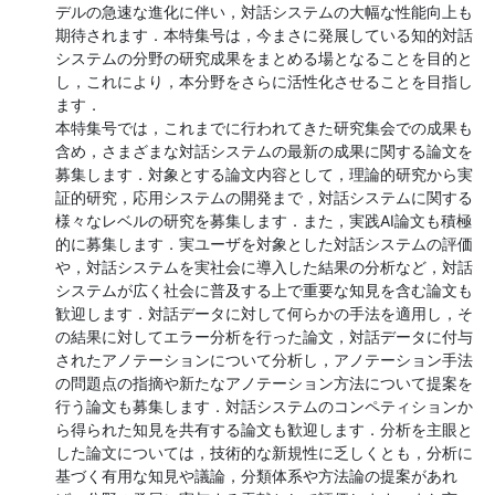
デルの急速な進化に伴い，対話システムの大幅な性能向上も
期待されます．本特集号は，今まさに発展している知的対話
システムの分野の研究成果をまとめる場となることを目的と
し，これにより，本分野をさらに活性化させることを目指し
ます．

本特集号では，これまでに行われてきた研究集会での成果も
含め，さまざまな対話システムの最新の成果に関する論文を
募集します．対象とする論文内容として，理論的研究から実
証的研究，応用システムの開発まで，対話システムに関する
様々なレベルの研究を募集します．また，実践AI論文も積極
的に募集します．実ユーザを対象とした対話システムの評価
や，対話システムを実社会に導入した結果の分析など，対話
システムが広く社会に普及する上で重要な知見を含む論文も
歓迎します．対話データに対して何らかの手法を適用し，そ
の結果に対してエラー分析を行った論文，対話データに付与
されたアノテーションについて分析し，アノテーション手法
の問題点の指摘や新たなアノテーション方法について提案を
行う論文も募集します．対話システムのコンペティションか
ら得られた知見を共有する論文も歓迎します．分析を主眼と
した論文については，技術的な新規性に乏しくとも，分析に
基づく有用な知見や議論，分類体系や方法論の提案があれ