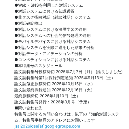
●Web・SNSを利用した対話システム

●対話システムにおける知識獲得

●非タスク指向対話（雑談対話）システム

●対話破綻検出

●対話システムにおける深層学習の適用

●対話システムへの社会的信号処理の適用

●モバイルデバイスにおける対話システム

●対話システムを実際に運用した結果の分析

●対話データ・アノテーションの分析

●コンペティションにおける対話システム

■本特集号のスケジュール

論文誌特集号投稿締切 2025年7月7日（月） (延長しました)

論文誌特集号第1回採録判定通知 2025年9月13日（土）

論文誌修正原稿締切 2025年10月15日（水）

論文誌最終採録通知 2025年12月16日（火）

最終原稿締切 2026年1月10日（土）

論文誌特集号発行：2026年3月号（予定）

■問い合わせ先

特集号に関するお問い合わせは，以下の「知的対話システ
jsai2026idse[at]googlegroups.com