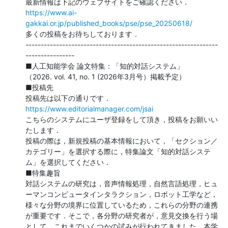
https://www.ai-
gakkai.or.jp/published_books/pse/pse_20250618/
多くの投稿をお待ちしております．

---------------------------------------------------------------
----------------

■人工知能学会 論文特集：「知的対話システム」

（2026. vol. 41, no. 1 (2026年3月号）掲載予定）

■投稿先

https://www.editorialmanager.com/jsai
こちらのシステムにユーザ登録をして頂き，投稿をお願いい
たします．

投稿の際は，新規投稿の基本情報において，「セクション／
カテゴリー」を選択する際に，特集論文「知的対話システ
ム」を選択してください．

■特集趣旨

対話システムの研究は，音声情報処理，自然言語処理，ヒュ
ーマンコンピュータインタラクション，ロボット工学など，
様々な分野の境界に位置しているため，これらの分野の連携
が重要です．そこで，各分野の研究者が，意見交換を行う場
として，これまでいくつかの試みが行われてきました．本学