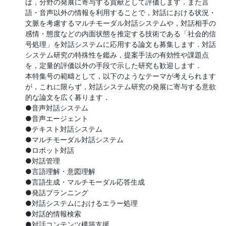
ば，分野の発展に寄与する貢献として評価します．また言
語・音声以外の情報を利用することで，対話における状況・
文脈を考慮するマルチモーダル対話システムや，対話相手の
感情・態度などの内面状態を推定する技術である「社会的信
号処理」を対話システムに応用する論文も募集します．対話
システム研究の特殊性を鑑み，提案手法の有効性や課題点
を，定量的評価以外の手段で示した研究も歓迎します．

本特集号の範疇として，以下のようなテーマが考えられます
が，これに限らず，対話システム研究の発展に寄与する意欲
的な論文を広く募ります．

●音声対話システム

●音声エージェント

●テキスト対話システム

●マルチモーダル対話システム

●ロボット対話

●対話管理

●言語理解・意図理解

●言語生成・マルチモーダル応答生成

●発話プランニング

●対話システムにおけるエラー処理

●対話的情報検索

●対話コンテンツ構築支援
