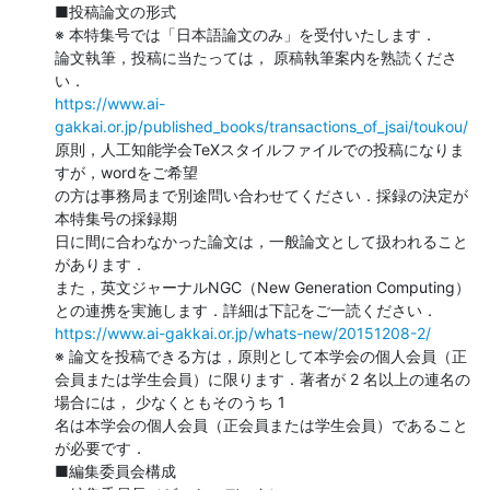
■投稿論文の形式

※ 本特集号では「日本語論文のみ」を受付いたします．

論文執筆，投稿に当たっては， 原稿執筆案内を熟読くださ
https://www.ai-
gakkai.or.jp/published_books/transactions_of_jsai/toukou/
原則，人工知能学会TeXスタイルファイルでの投稿になりま
すが，wordをご希望

の方は事務局まで別途問い合わせてください．採録の決定が
本特集号の採録期

日に間に合わなかった論文は，一般論文として扱われること
があります．

また，英文ジャーナルNGC（New Generation Computing）
https://www.ai-gakkai.or.jp/whats-new/20151208-2/
※ 論文を投稿できる方は，原則として本学会の個人会員（正
会員または学生会員）に限ります．著者が 2 名以上の連名の
場合には， 少なくともそのうち 1

名は本学会の個人会員（正会員または学生会員）であること
が必要です．

■編集委員会構成
