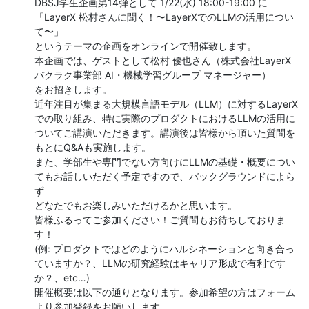
DBSJ学生企画第14弾として 1/22(水) 18:00-19:00 に

「LayerX 松村さんに聞く！〜LayerXでのLLMの活用につい
て〜」

というテーマの企画をオンラインで開催致します。

本企画では、ゲストとして松村 優也さん（株式会社LayerX 
バクラク事業部 AI・機械学習グループ マネージャー）

をお招きします。

近年注目が集まる大規模言語モデル（LLM）に対するLayerX
での取り組み、特に実際のプロダクトにおけるLLMの活用に

ついてご講演いただきます。講演後は皆様から頂いた質問を
もとにQ&Aも実施します。

また、学部生や専門でない方向けにLLMの基礎・概要につい
てもお話しいただく予定ですので、バックグラウンドによら
ず

どなたでもお楽しみいただけるかと思います。

皆様ふるってご参加ください！ご質問もお待ちしておりま
す！

(例: プロダクトではどのようにハルシネーションと向き合っ
ていますか？、LLMの研究経験はキャリア形成で有利です
か？、etc…)

開催概要は以下の通りとなります。参加希望の方はフォーム
より参加登録をお願いします。
