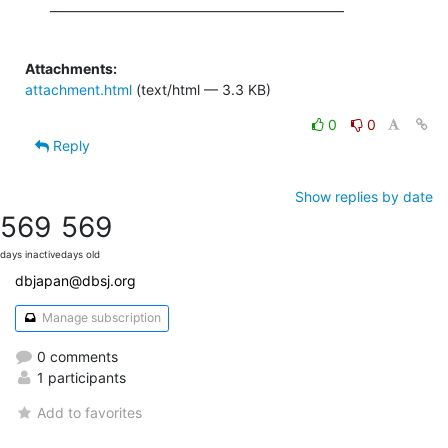
—————————————————————

Attachments:
attachment.html
(text/html — 3.3 KB)
0
0
Reply
Show replies by date
569
569
days inactive
days old
dbjapan@dbsj.org
Manage subscription
0 comments
1 participants
Add to favorites