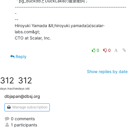
「pg_duckdbとDuckLakeの最新動向」

---------------------------------------------------------------
-

--

Hiroyuki Yamada &lt;hiroyuki.yamada(a)scalar-
labs.com&gt;

CTO at Scalar, Inc.

0
0
Reply
Show replies by date
312
312
days inactive
days old
dbjapan@dbsj.org
Manage subscription
0 comments
1 participants