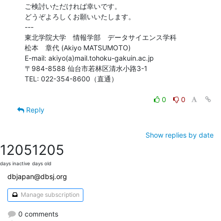
ご検討いただければ幸いです。

どうぞよろしくお願いいたします。

---

東北学院大学　情報学部　データサイエンス学科

松本　章代 (Akiyo MATSUMOTO)

E-mail: akiyo(a)mail.tohoku-gakuin.ac.jp

〒984-8588 仙台市若林区清水小路3-1

TEL: 022-354-8600（直通）

0
0
Reply
Show replies by date
1205
1205
days inactive
days old
dbjapan@dbsj.org
Manage subscription
0 comments