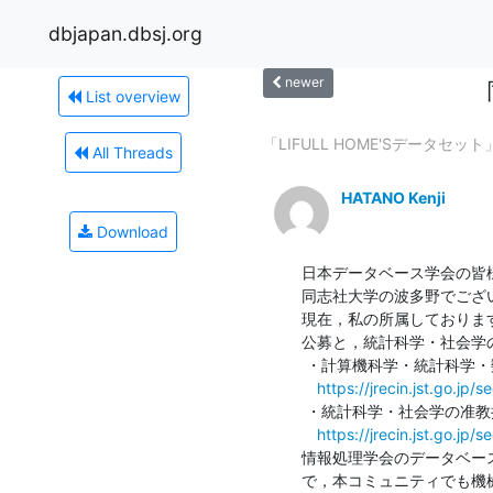
dbjapan.dbsj.org
newer
List overview
「LIFULL HOME'Sデータセ
All Threads
HATANO Kenji
Download
日本データベース学会の皆様
同志社大学の波多野でござい
現在，私の所属しておりま
公募と，統計科学・社会学
 ・計算機科学・統計科学・数理科学の教授・准教授または助教（任期無）

https://jrecin.jst.go.j
 ・統計科学・社会学の准教授または助教（任期付）

https://jrecin.jst.go.j
情報処理学会のデータベー
で，本コミュニティでも機