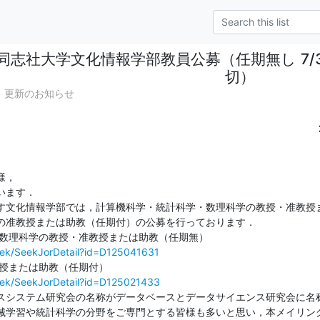
同志社大学文化情報学部教員公募（任期無し 7/31
切）
ット」更新のお知らせ
，

ます．

す文化情報学部では，計算機科学・統計科学・数理科学の教授・准教授
の准教授または助教（任期付）の公募を行っております．

p/seek/SeekJorDetail?id=D125041631
p/seek/SeekJorDetail?id=D125021433
スシステム研究会の名称がデータベースとデータサイエンス研究会に名
械学習や統計科学の分野をご専門とする皆様も多いと思い，本メイリン