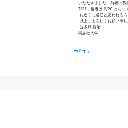
いただきました．前者の募集
7/31，後者は 6/20 
 お近くに適任と思われる方をご存じでしたら，是非とも本公募についてご案内頂けましたら幸いです．

 以上，よろしくお願い申し上げます．

 波多野 賢治

同志社大学

Reply