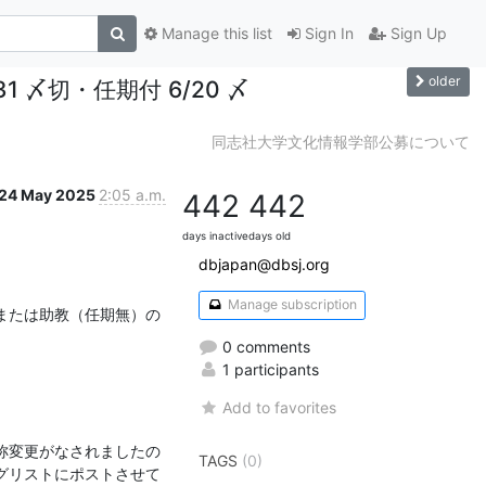
Manage this list
Sign In
Sign Up
older
 〆切・任期付 6/20 〆
同志社大学文化情報学部公募について
24 May 2025
2:05 a.m.
442
442
days inactive
days old
dbjapan@dbsj.org
Manage subscription
または助教（任期無）の
0 comments
1 participants
Add to favorites
称変更がなされましたの
TAGS
(0)
グリストにポストさせて