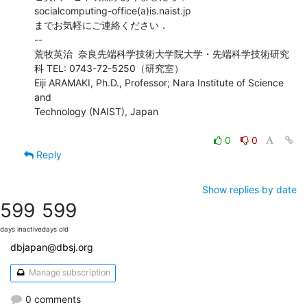
socialcomputing-office(a)is.naist.jp

までお気軽にご連絡ください．

--

荒牧英治  奈良先端科学技術大学院大学・先端科学技術研究
科 TEL: 0743-72-5250（研究室）

Eiji ARAMAKI, Ph.D., Professor; Nara Institute of Science 
and

Technology (NAIST), Japan

0
0
Reply
Show replies by date
599
599
days inactive
days old
dbjapan@dbsj.org
Manage subscription
0 comments