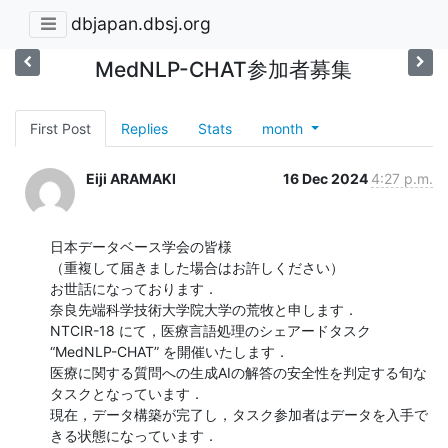
dbjapan.dbsj.org
MedNLP-CHAT参加者募集
First Post
Replies
Stats
month
Eiji ARAMAKI
16 Dec 2024
4:27 p.m.
日本データベース学会の皆様

（重複して届きました場合はお許しください）

お世話になっております．

奈良先端科学技術大学院大学の荒牧と申します．

NTCIR-18 にて，医療言語処理のシェアードタスク 
“MedNLP-CHAT” を開催いたします．

医療に関する質問への生成AIの解答の安全性を判定する旬な
タスクとなっています．

現在，データ構築が完了し，タスク参加者はデータを入手で
きる状態になっています．
