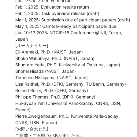
Jan 17-24, 2025: Formal run

Feb 1, 2025: Evaluation results return

Feb 1, 2025: Task overview release (draft)

Mar 1, 2025: Submission due of participant papers (draft)

May 1, 2025: Camera-ready participant paper due

Jun 10-13 2025: NTCIR-18 Conference @ NII, Tokyo, 
Japan

[オーガナイザー]

Eiji Aramaki, Ph.D. (NAIST, Japan)

Shoko Wakamiya, Ph.D. (NAIST, Japan)

Shuntaro Yada, Ph.D. (University of Tsukuba, Japan)

Shohei Hisada (NAIST, Japan)

Tomohiro Nishiyama (NAIST, Japan)

Lisa Raithel, Ph.D. (DFKI, Germany, TU Berlin, Germany)

Roland Roller, Ph.D. (DFKI, Germany)

Philippe Thomas, Ph.D. (DFKI, Germany)

Hui-Syuan Yeh (Université Paris-Saclay, CNRS, LISN, 
France)

Pierre Zweigenbaum, Ph.D. (Université Paris-Saclay, 
CNRS, LISN, France)

[お問い合わせ先]

ご質問・ご不明点がありましたら，
