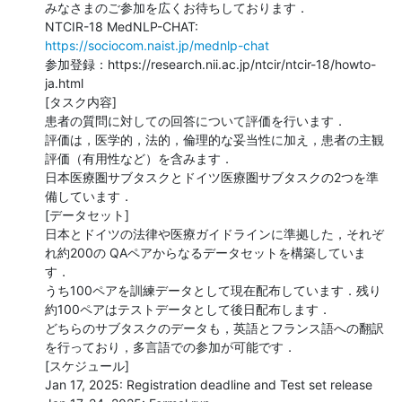
みなさまのご参加を広くお待ちしております．

NTCIR-18 MedNLP-CHAT: 
https://sociocom.naist.jp/mednlp-chat
参加登録：https://research.nii.ac.jp/ntcir/ntcir-18/howto-
ja.html

[タスク内容]

患者の質問に対しての回答について評価を行います．

評価は，医学的，法的，倫理的な妥当性に加え，患者の主観
評価（有用性など）を含みます．

日本医療圏サブタスクとドイツ医療圏サブタスクの2つを準
備しています．

[データセット]

日本とドイツの法律や医療ガイドラインに準拠した，それぞ
れ約200の QAペアからなるデータセットを構築していま
す．

うち100ペアを訓練データとして現在配布しています．残り
約100ペアはテストデータとして後日配布します．

どちらのサブタスクのデータも，英語とフランス語への翻訳
を行っており，多言語での参加が可能です．

[スケジュール]

Jan 17, 2025: Registration deadline and Test set release
