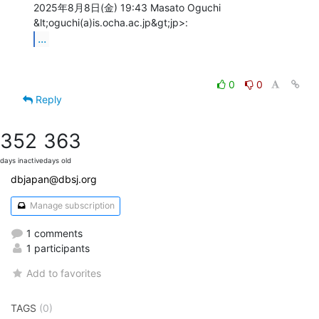
2025年8月8日(金) 19:43 Masato Oguchi 
...
0
0
Reply
352
363
days inactive
days old
dbjapan@dbsj.org
Manage subscription
1 comments
1 participants
Add to favorites
TAGS
(0)