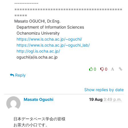
--------------

==========================================
=====

Masato OGUCHI, Dr.Eng.

  Department of Information Sciences

  Ochanomizu University

https://www.is.ocha.ac.jp/~oguchi/
https://www.is.ocha.ac.jp/~oguchi_lab/
http://ogl.is.ocha.ac.jp/
  oguchi(a)is.ocha.ac.jp

0
0
Reply
Show replies by date
Masato Oguchi
19 Aug
3:49 p.m.
日本データベース学会の皆様

お茶大の小口です。
