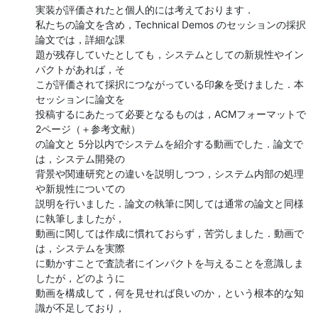
実装が評価されたと個人的には考えております．

私たちの論文を含め，Technical Demos のセッションの採択
論文では，詳細な課

題が残存していたとしても，システムとしての新規性やイン
パクトがあれば，そ

こが評価されて採択につながっている印象を受けました．本
セッションに論文を

投稿するにあたって必要となるものは，ACMフォーマットで
2ページ（＋参考文献）

の論文と 5分以内でシステムを紹介する動画でした．論文で
は，システム開発の

背景や関連研究との違いを説明しつつ，システム内部の処理
や新規性についての

説明を行いました．論文の執筆に関しては通常の論文と同様
に執筆しましたが，

動画に関しては作成に慣れておらず，苦労しました．動画で
は，システムを実際

に動かすことで査読者にインパクトを与えることを意識しま
したが，どのように

動画を構成して，何を見せれば良いのか，という根本的な知
識が不足しており，
