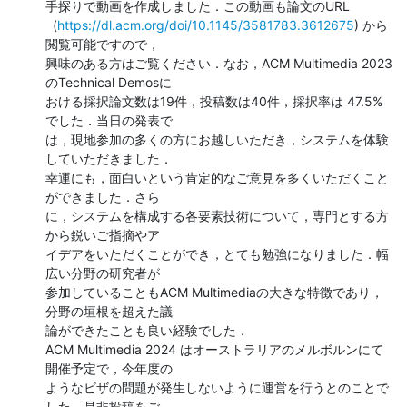
手探りで動画を作成しました．この動画も論文のURL

  (
https://dl.acm.org/doi/10.1145/3581783.3612675
) から
閲覧可能ですので，

興味のある方はご覧ください．なお，ACM Multimedia 2023
のTechnical Demosに

おける採択論文数は19件，投稿数は40件，採択率は 47.5%
でした．当日の発表で

は，現地参加の多くの方にお越しいただき，システムを体験
していただきました．

幸運にも，面白いという肯定的なご意見を多くいただくこと
ができました．さら

に，システムを構成する各要素技術について，専門とする方
から鋭いご指摘やア

イデアをいただくことができ，とても勉強になりました．幅
広い分野の研究者が

参加していることもACM Multimediaの大きな特徴であり，
分野の垣根を超えた議

論ができたことも良い経験でした．

ACM Multimedia 2024 はオーストラリアのメルボルンにて
開催予定で，今年度の

ようなビザの問題が発生しないように運営を行うとのことで
した．是非投稿をご
