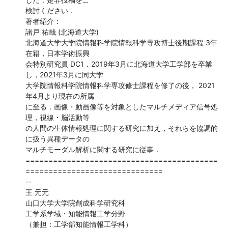
検討ください．

著者紹介：

諸戸 祐哉 (北海道大学)

北海道大学大学院情報科学院情報科学専攻博士後期課程 3年
在籍，日本学術振興

会特別研究員 DC1．2019年3月に北海道大学工学部を卒業
し，2021年3月に同大学

大学院情報科学院情報科学専攻修士課程を修了の後， 2021
年4月より現在の所属

に至る．画像・動画像等を対象としたマルチメディア信号処
理，視線・脳活動等

の人間の生体情報処理に関する研究に加え，それらを協調的
に扱う異種データの

マルチモーダル解析に関する研究に従事．

==========================================
==============================

--

王 元元

山口大学大学院創成科学研究科

工学系学域・知能情報工学分野

（兼担：工学部知能情報工学科）
