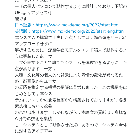
ーザの個人パソコンで動作するように設計しており，下記の 
URLよりアクセス可

日本語版：https://www.lmd-demo.org/2022/start.html
英語版：https://www.lmd-demo.org/2022/start_eng.html
本システムの構築で工夫した点としては，顔画像をサーバに
アップロードせずに

解析するために，深層学習モデルをエンド端末で動作するよ
うに実装した点，ウ

ェブ公開することで誰でもシステムを体験できるようにした
点があります．一方，

人種・文化等の個人的な背景により表情の変化が異なるた
め，顔画像からユーザ

の反応を推定する機構の構築に苦労しました．この機構をは
じめとして，本シス

テムはいくつかの要素技術から構築されておりますが，各要
素技術において改善

の余地はあります．しかしながら，本論文の貢献は，多様な
AI分野の技術を集積

し，システムとして動作させた点にあるので，システム全体
に対するアイデアや
