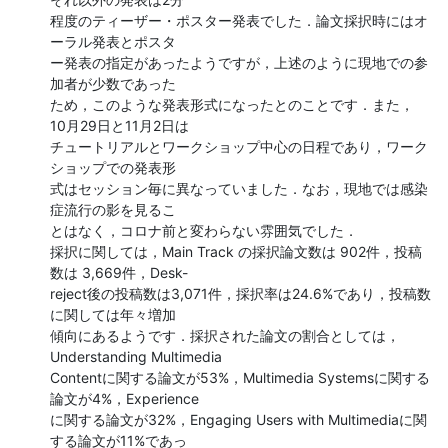
程度のティーザー・ポスター発表でした．論文採択時にはオ
ーラル発表とポスタ

ー発表の指定があったようですが，上述のように現地での参
加者が少数であった

ため，このような発表形式になったとのことです．また， 
10月29日と11月2日は

チュートリアルとワークショップ中心の日程であり，ワーク
ショップでの発表形

式はセッション毎に異なっていました．なお，現地では感染
症流行の影を見るこ

とはなく，コロナ前と変わらない雰囲気でした．

採択に関しては，Main Track の採択論文数は 902件，投稿
数は 3,669件，Desk-

reject後の投稿数は3,071件，採択率は24.6%であり，投稿数
に関しては年々増加

傾向にあるようです．採択された論文の割合としては，
Understanding Multimedia

Contentに関する論文が53%，Multimedia Systemsに関する
論文が4%，Experience

に関する論文が32%，Engaging Users with Multimediaに関
する論文が11%であっ
