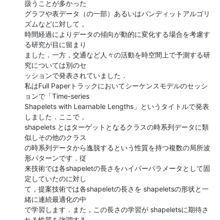
扱うことが多かった

グラフや表データ（の一部）あるいはバンディットアルゴリ
ズムなどに対して，

時間経過によりデータの傾向が動的に変化する場合を考慮す
る研究が目に留まり

ました．一方，交通など人々の活動を時空間上で予測する研
究については別のセ

ッションで発表されていました．

私はFull Paperトラックにおいてシーケンスモデルのセッシ
ョンで「Time-series

Shapelets with Learnable Lengths」というタイトルで発表
しました．ここで，

shapelets とはターゲットとなるクラスの時系列データに類
似しその他のクラス

の時系列データから逸脱するという性質を持つ複数の局所波
形パターンです．従

来技術では各shapeletの長さをハイパーパラメータとして固
定していたのに対し

て，提案技術では各shapeletの長さを shapeletsの形状と一
緒に連続最適化の中

で学習します．また，この長さの学習が shapeletsに期待さ
れる性質を強調する
