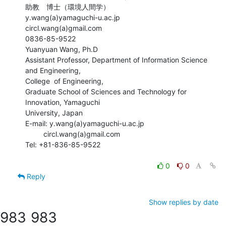
助教　博士（環境人間学）

y.wang(a)yamaguchi-u.ac.jp

circl.wang(a)gmail.com

0836-85-9522

Yuanyuan Wang, Ph.D

Assistant Professor, Department of Information Science 
and Engineering,

College  of Engineering,

Graduate School of Sciences and Technology for 
Innovation, Yamaguchi

University, Japan　

E-mail: y.wang(a)yamaguchi-u.ac.jp

         circl.wang(a)gmail.com

Tel: +81-836-85-9522

0
0
Reply
Show replies by date
983
983