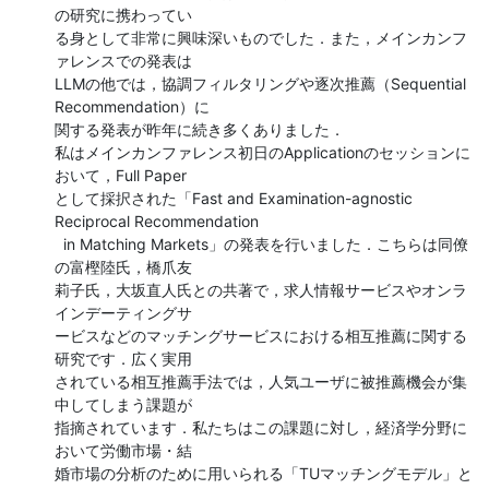
の研究に携わってい

る身として非常に興味深いものでした．また，メインカンフ
ァレンスでの発表は

LLMの他では，協調フィルタリングや逐次推薦（Sequential 
Recommendation）に

関する発表が昨年に続き多くありました．

私はメインカンファレンス初日のApplicationのセッションに
おいて，Full Paper

として採択された「Fast and Examination-agnostic 
Reciprocal Recommendation

  in Matching Markets」の発表を行いました．こちらは同僚
の富樫陸氏，橋爪友

莉子氏，大坂直人氏との共著で，求人情報サービスやオンラ
インデーティングサ

ービスなどのマッチングサービスにおける相互推薦に関する
研究です．広く実用

されている相互推薦手法では，人気ユーザに被推薦機会が集
中してしまう課題が

指摘されています．私たちはこの課題に対し，経済学分野に
おいて労働市場・結

婚市場の分析のために用いられる「TUマッチングモデル」と