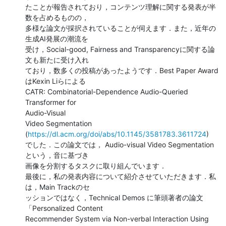
たことが報告されており，コンテンツ理解に関する発表が半
数を占めるものの，

多様な論文が採択されていることが伺えます．また，近年の
生成AI発展の潮流を

受け，Social-good, Fairness and Transparencyに関する論
文も新たに受け入れ

ており，数多くの投稿があったようです．Best Paper Award
はKexin Liらによる

CATR: Combinatorial-Dependence Audio-Queried 
Transformer for

Audio-Visual

Video Segmentation 
(
https://dl.acm.org/doi/abs/10.1145/3581783.3611724
)

でした．この論文では， Audio-visual Video Segmentation
という，音に基づき

画像を分割するタスクに取り組んでいます．

最後に，私の発表内容について紹介させていただきます．私
は，Main Trackのセ

ッションではなく，Technical Demos に筆頭著者の論文
「Personalized Content

Recommender System via Non-verbal Interaction Using 