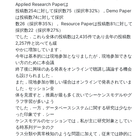
Applied Research Paperは

投稿数254に対して採択数75（採択率32%），Demo Paper
は投稿数74に対して採択

数26（採択率35%）， Resource Paperは投稿数81に対して
採択数22（採択率27%）

でした．これら全体の投稿数は2,435件であり去年の投稿数
2,257件と比べても緩

やかに増加しています．

今年は基本的には現地参加となりましたが，現地参加できな
い方のために本会議

終了後に興味のある発表をオンラインで聴講し議論する機会
も設けられました．

また，現地参加が難しい場合はオンラインで発表されていま
した．セッション全

体を見渡すと，推薦が最も多く次いでシーケンスモデルやグ
ラフ学習が多いよう

でした．一方，データベースシステムに関する研究は少なか
った印象です．シー

ケンスモデルのセッションでは，私が主に研究対象としてい
る時系列データのク

ラス分類や異常検知のような問題に加えて，従来では静的に