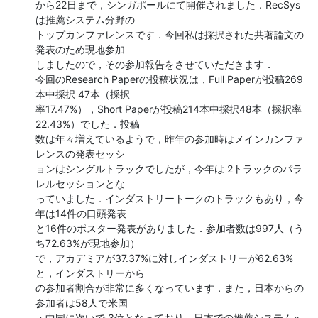
から22日まで，シンガポールにて開催されました．RecSys
は推薦システム分野の

トップカンファレンスです．今回私は採択された共著論文の
発表のため現地参加

しましたので，その参加報告をさせていただきます．

今回のResearch Paperの投稿状況は，Full Paperが投稿269
本中採択 47本（採択

率17.47%），Short Paperが投稿214本中採択48本（採択率
22.43%）でした．投稿

数は年々増えているようで，昨年の参加時はメインカンファ
レンスの発表セッシ

ョンはシングルトラックでしたが，今年は 2トラックのパラ
レルセッションとな

っていました．インダストリートークのトラックもあり，今
年は14件の口頭発表

と16件のポスター発表がありました．参加者数は997人（う
ち72.63%が現地参加）

で，アカデミアが37.37%に対しインダストリーが62.63%
と，インダストリーから

の参加者割合が非常に多くなっています．また，日本からの
参加者は58人で米国

・中国に次いで 3位となっており，日本での推薦システムへ