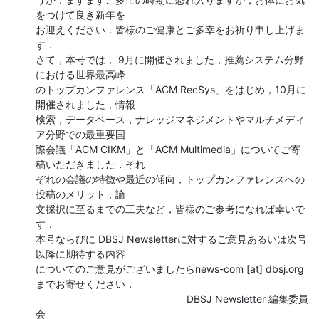
をつけて良き新年を

お迎えください．皆様のご健康とご多幸をお祈り申し上げま
す．

さて，本号では， 9月に開催されました，推薦システム分野
における世界最高峰

のトップカンファレンス「ACM RecSys」をはじめ，10月に
開催されました，情報

検索，データベース，ナレッジマネジメントやマルチメディ
ア分野での最重要国

際会議「ACM CIKM」と「ACM Multimedia」についてご寄
稿いただきました．それ

ぞれの会議の特徴や最近の傾向，トップカンファレンスへの
投稿のメリット，論

文採択に至るまでの工夫など，皆様のご参考になれば幸いで
す．

本号ならびに DBSJ Newsletterに対するご意見あるいは次号
以降に期待する内容

についてのご意見がございましたらnews-com [at] dbsj.org
までお寄せください．

                                  　　　　     DBSJ Newsletter 編集委員
会
