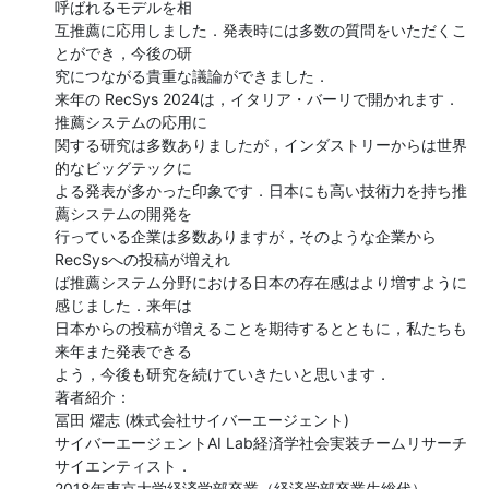
呼ばれるモデルを相

互推薦に応用しました．発表時には多数の質問をいただくこ
とができ，今後の研

究につながる貴重な議論ができました．

来年の RecSys 2024は，イタリア・バーリで開かれます．
推薦システムの応用に

関する研究は多数ありましたが，インダストリーからは世界
的なビッグテックに

よる発表が多かった印象です．日本にも高い技術力を持ち推
薦システムの開発を

行っている企業は多数ありますが，そのような企業から
RecSysへの投稿が増えれ

ば推薦システム分野における日本の存在感はより増すように
感じました．来年は

日本からの投稿が増えることを期待するとともに，私たちも
来年また発表できる

よう，今後も研究を続けていきたいと思います．

著者紹介：

冨田 燿志 (株式会社サイバーエージェント)

サイバーエージェントAI Lab経済学社会実装チームリサーチ
サイエンティスト．

2018年東京大学経済学部卒業（経済学部卒業生総代），