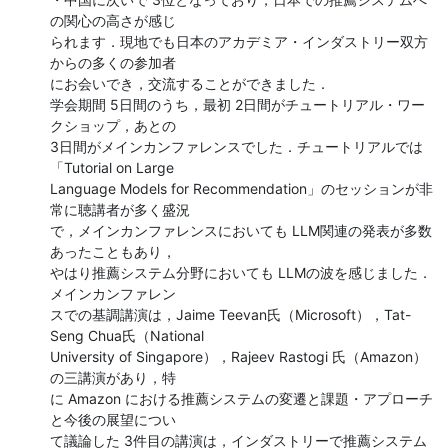
の関心の高さが感じ

られます．現地でも日本のアカデミア・インダストリー双方
からの多くの参加者

にお会いでき，交流することができました．

学会期間 5日間のうち，最初 2日間がチュートリアル・ワー
クショップ，あとの

3日間がメインカンファレンスでした．チュートリアルでは
「Tutorial on Large

Language Models for Recommendation」のセッションが非
常に聴講者が多く盛況

で，メインカンファレンスにおいても LLM関連の発表が多数
あったこともあり，

やはり推薦システム分野においても LLMの波を感じました．
メインカンファレン

スでの基調講演は，Jaime Teevan氏（Microsoft），Tat-
Seng Chua氏（National

University of Singapore），Rajeev Rastogi 氏（Amazon）
の三講演があり，特

に Amazon における推薦システムの変遷と課題・アプローチ
と今後の展望につい

て議論した 3件目の講演は，インダストリーで推薦システム