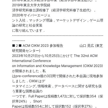
2019年東京大学大学院経

済学研究科修士課程修了（経済学研究科修了生総代），
2020年サイバーエージェ

ント入社．マッチング理論，マーケットデザイン，ゲーム理
論の研究と社会実装

に取り組んでいます．

---------------------------------------------------------------
---------

■２■ ACM CIKM 2023 参加報告　　　 　  山口 晃広 (東芝
研究開発センター)

2023年10月21日から10月25日にかけて The 32nd ACM 
International Conference

on Information and Knowledge Management (CIKM 2023) 
が開催されました．私

はpre-conference後の3日間で開催された本会議に現地参加
しました．CIKM はデ

ータマイニング, 情報検索，データベースに関する研究を扱
う重要な国際会議の

一つです.  Full Paperは投稿数1,472に対して採択数354（採
択率24%）， Short

Paperは投稿数554に対して採択数152（採択率27%），