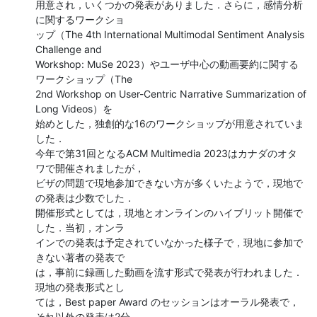
用意され，いくつかの発表がありました．さらに，感情分析
に関するワークショ

ップ（The 4th International Multimodal Sentiment Analysis 
Challenge and

Workshop: MuSe 2023）やユーザ中心の動画要約に関する
ワークショップ（The

2nd Workshop on User-Centric Narrative Summarization of 
Long Videos）を

始めとした，独創的な16のワークショップが用意されていま
した．

今年で第31回となるACM Multimedia 2023はカナダのオタ
ワで開催されましたが，

ビザの問題で現地参加できない方が多くいたようで，現地で
の発表は少数でした．

開催形式としては，現地とオンラインのハイブリット開催で
した．当初，オンラ

インでの発表は予定されていなかった様子で，現地に参加で
きない著者の発表で

は，事前に録画した動画を流す形式で発表が行われました．
現地の発表形式とし

ては，Best paper Award のセッションはオーラル発表で，
それ以外の発表は2分
