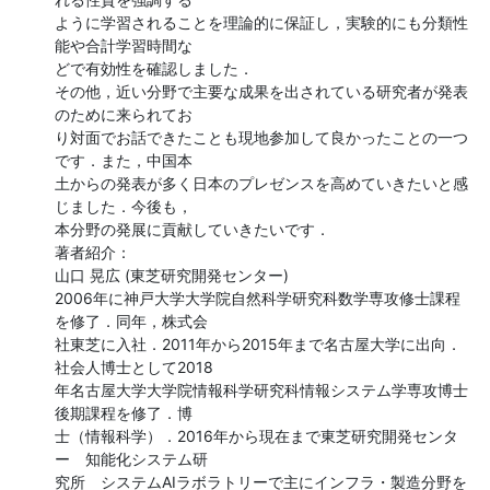
ように学習されることを理論的に保証し，実験的にも分類性
能や合計学習時間な

どで有効性を確認しました．

その他，近い分野で主要な成果を出されている研究者が発表
のために来られてお

り対面でお話できたことも現地参加して良かったことの一つ
です．また，中国本

土からの発表が多く日本のプレゼンスを高めていきたいと感
じました．今後も，

本分野の発展に貢献していきたいです．

著者紹介：

山口 晃広 (東芝研究開発センター)

2006年に神戸大学大学院自然科学研究科数学専攻修士課程
を修了．同年，株式会

社東芝に入社．2011年から2015年まで名古屋大学に出向．
社会人博士として2018

年名古屋大学大学院情報科学研究科情報システム学専攻博士
後期課程を修了．博

士（情報科学）．2016年から現在まで東芝研究開発センタ
ー　知能化システム研

究所　システムAIラボラトリーで主にインフラ・製造分野を