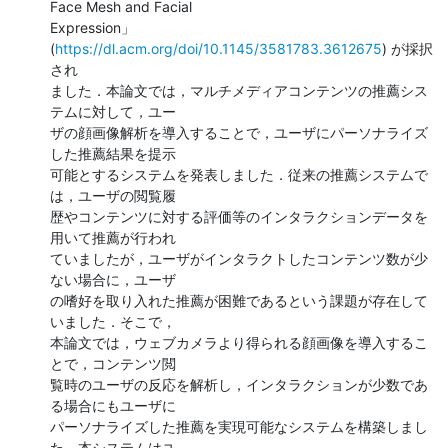
Face Mesh and Facial

Expression」 
(
https://dl.acm.org/doi/10.1145/3581783.3612675
) が採択
され

ました．本論文では，マルチメディアコンテンツの推薦シス
テムに対して，ユー

ザの顔画像解析を導入することで，ユーザにパーソナライズ
した推薦結果を提示

可能とするシステムを発表しました．従来の推薦システムで
は，ユーザの閲覧履

歴やコンテンツに対する評価等のインタラクションデータを
用いて推薦が行われ

ていましたが，ユーザがインタラクトしたコンテンツ数が少
ない場合に，ユーザ

の嗜好を取り入れた推薦が困難であるという課題が存在して
いました．そこで，

本論文では，ウェブカメラより得られる顔画像を導入するこ
とで，コンテンツ閲

覧時のユーザの反応を解析し，インタラクションが少数であ
る場合にもユーザに

パーソナライズした推薦を実現可能なシステムを構築しまし
た．本システムはユ
