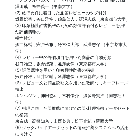
澤田戒，福井義一（甲南大学）

(2) 旅行要件に着目した旅館レビューのタグ付け

坂野妃菜，谷口雅空，鶴島仁人，延澤志保（東京都市大学）

(3) 印象極性辞書拡張のための数値評価付きレビューを用い
た評価情報の

極性推定

酒井柊輔，宍戸伶雅，鈴木信太郎，延澤志保 （東京都市大
学）

(4) レビュー中の評価項目を用いた商品の自動分類

谷口雅空，坂野妃菜，延澤志保（東京都市大学）

(5) 評価属性を用いた印象極性辞書の構築

宍戸伶雅，酒井柊輔，延澤志保（東京都市大学）

(6) レビュー文と商品説明文を用いた教師なしキーフレーズ
抽出

ホンヘジン，神田悠斗，木村優介，波多野賢治（同志社大
学）

(7) 料理に適した器推薦に向けての器-料理特徴データセット
の構築

東奈穂，高橋知奈，山西良典，松下光範（関西大学）

(8) クックパッドデータセットの情報推薦システムへの活用
に向けて
