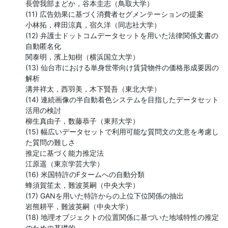
長曽我部まどか，谷本圭志（鳥取大学）

(11) 広告効果に基づく消費者セグメンテーションの提案

小林拓，稗田涼真，宿久洋（同志社大学）

(12) 弁護士ドットコムデータセットを用いた法律関係文書の
自動匿名化

関泰明，濱上知樹（横浜国立大学）

(13) 仙台市における単身世帯向け賃貸物件の価格形成要因の
解析

溝井祥太，西羽美，木下賢吾（東北大学）

(14) 連続画像の半自動着色システムを目指したデータセット
活用の検討

柳生真由子，数藤恭子（東邦大学）

(15) 幅広いデータセットで利用可能な質問文の文意を考慮し
た質問の難しさ

推定に基づく能力推定法

江原遥（東京学芸大学）

(16) 米国特許のFタームへの自動分類

蜂須賀笙太，難波英嗣（中央大学）

(17) GANを用いた特許からの上位下位関係の抽出

岩熊耕平，難波英嗣（中央大学）

(18) 地理オブジェクトの位置関係に基づいた地域特性の推定
のための基礎的
