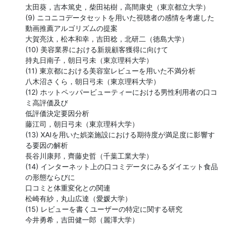
太田葵，吉本篤史，柴田祐樹，高間康史（東京都立大学）

(9) ニコニコデータセットを用いた視聴者の感情を考慮した

動画推薦アルゴリズムの提案

大賀亮汰，松本和幸，吉田稔，北研二（徳島大学）

(10) 美容業界における新規顧客獲得に向けて

持丸日南子，朝日弓未（東京理科大学）

(11) 東京都における美容室レビューを用いた不満分析

八木沼さくら，朝日弓未（東京理科大学）

(12) ホットペッパービューティーにおける男性利用者の口コ
ミ高評価及び

低評価決定要因分析

藤江司，朝日弓未（東京理科大学）

(13) XAIを用いた娯楽施設における期待度が満足度に影響す
る要因の解析

長谷川康邦，齊藤史哲（千葉工業大学）

(14) インターネット上の口コミデータにみるダイエット食品
の形態ならびに

口コミと体重変化との関連

松崎有紗，丸山広達（愛媛大学）

(15) レビューを書くユーザーの特定に関する研究

今井勇希，吉田健一郎（麗澤大学）
