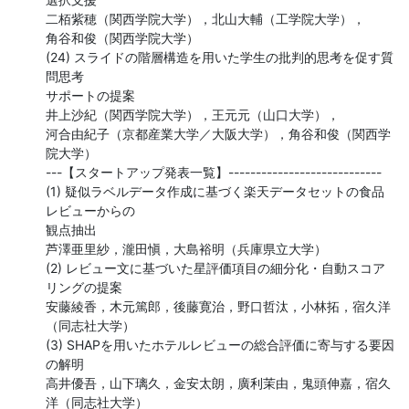
二栢紫穂（関西学院大学），北山大輔（工学院大学），

角谷和俊（関西学院大学）

(24) スライドの階層構造を用いた学生の批判的思考を促す質
問思考

サポートの提案

井上沙紀（関西学院大学），王元元（山口大学），

河合由紀子（京都産業大学／大阪大学），角谷和俊（関西学
院大学）

---【スタートアップ発表一覧】----------------------------

(1) 疑似ラベルデータ作成に基づく楽天データセットの食品
レビューからの

観点抽出

芦澤亜里紗，瀧田愼，大島裕明（兵庫県立大学）

(2) レビュー文に基づいた星評価項目の細分化・自動スコア
リングの提案

安藤綾香，木元篤郎，後藤寛治，野口哲汰，小林拓，宿久洋
（同志社大学）

(3) SHAPを用いたホテルレビューの総合評価に寄与する要因
の解明

高井優吾，山下璃久，金安太朗，廣利茉由，鬼頭伸嘉，宿久
洋（同志社大学）
