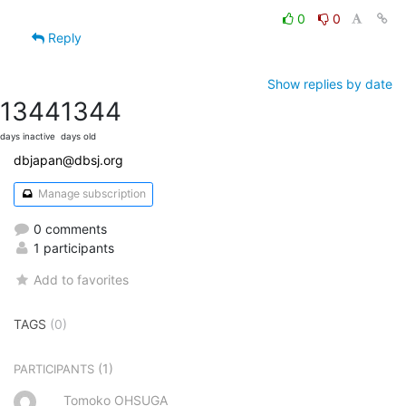
0
0
Reply
Show replies by date
1344
1344
days inactive
days old
dbjapan@dbsj.org
Manage subscription
0 comments
1 participants
Add to favorites
TAGS
(0)
(1)
PARTICIPANTS
Tomoko OHSUGA