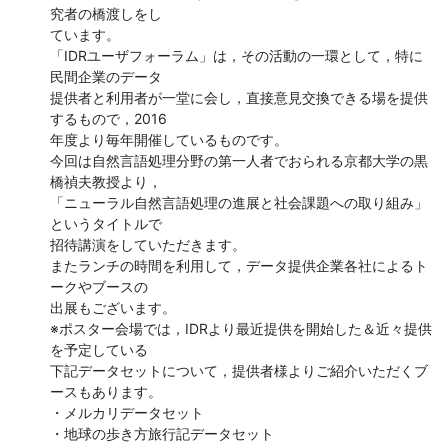
究者の橋渡しをし

ています。

「IDRユーザフォーラム」は，その活動の一環として，特に
民間企業のデータ

提供者と利用者が一堂に会し，直接意見交換できる場を提供
するもので，2016

年度より毎年開催しているものです。

今回は自然言語処理分野の第一人者でおられる京都大学の黒
橋禎夫教授より，

「ニューラル自然言語処理の進展と社会課題への取り組み」
というタイトルで

招待講演をしていただきます。

またランチの時間を利用して，データ提供企業各社によるト
ークやブースの

出展もございます。

※ポスター会場では，IDRより最近提供を開始した＆近々提供
を予定している

下記データセットについて，提供者様よりご紹介いただくブ
ースもあります。

・メルカリデータセット

・地球の歩き方旅行記データセット
