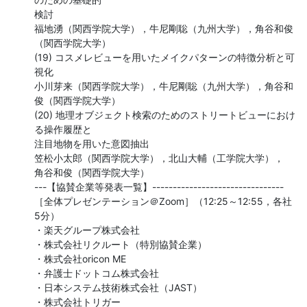
検討

福地湧（関西学院大学），牛尼剛聡（九州大学），角谷和俊
（関西学院大学）

(19) コスメレビューを用いたメイクパターンの特徴分析と可
視化

小川芽来（関西学院大学），牛尼剛聡（九州大学），角谷和
俊（関西学院大学）

(20) 地理オブジェクト検索のためのストリートビューにおけ
る操作履歴と

注目地物を用いた意図抽出

笠松小太郎（関西学院大学），北山大輔（工学院大学），

角谷和俊（関西学院大学）

---【協賛企業等発表一覧】--------------------------------

［全体プレゼンテーション＠Zoom］（12:25～12:55，各社
5分）

・楽天グループ株式会社

・株式会社リクルート（特別協賛企業）

・株式会社oricon ME

・弁護士ドットコム株式会社

・日本システム技術株式会社（JAST）

・株式会社トリガー
