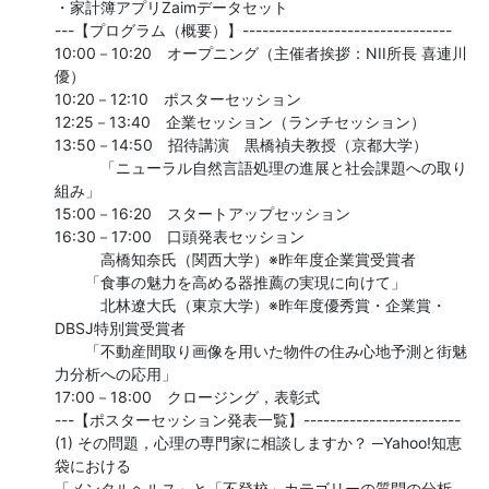
・家計簿アプリZaimデータセット

---【プログラム（概要）】--------------------------------

10:00－10:20　オープニング（主催者挨拶：NII所長 喜連川
優）

10:20－12:10　ポスターセッション

12:25－13:40　企業セッション（ランチセッション）

13:50－14:50　招待講演　黒橋禎夫教授（京都大学）

　　　「ニューラル自然言語処理の進展と社会課題への取り
組み」

15:00－16:20　スタートアップセッション

16:30－17:00　口頭発表セッション

　　　高橋知奈氏（関西大学）※昨年度企業賞受賞者

　　「食事の魅力を高める器推薦の実現に向けて」

　　　北林遼大氏（東京大学）※昨年度優秀賞・企業賞・
DBSJ特別賞受賞者

　　「不動産間取り画像を用いた物件の住み心地予測と街魅
力分析への応用」

17:00－18:00　クロージング，表彰式

---【ポスターセッション発表一覧】------------------------

(1) その問題，心理の専門家に相談しますか？ ─Yahoo!知恵
袋における

「メンタルヘルス」と「不登校」カテゴリーの質問の分析─
