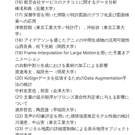
(16) 航空会社サービスのクチコミに関するデータ分析

峰滝和典（近畿大学）

(17) 深層学習を用いた間取り特許図面のグラフ化及び図面検
索への応用

津熊哲朗（東京工業大学／特許庁），沖拓弥（東京工業大
学）

(18) アイデアソンを通じたアニメの中間生成物の活用可能性

山西良典，松下光範（関西大学）

(19) Frame Interpolation for Large Motionを用いた手書きア
ニメーション

の自動中割り生成における素材の加工による影響

渡邉海太，福田光一（明星大学）

(20) KoSignデータを拡張するためのData Augmentation手
法の検討

中村友里也，荊雷（会津大学）

(21) 文書の提示順序がブロンズ適合性判定者に与える影響に
ついて

酒井哲也，陶思捷（早稲田大学）

(22) 音声の印象評定を用いた感情強度推定モデル性能の検討

川瀬恵，中山実（東京工業大学）

(23) デジタル地図の詳細度制御による表示地理オブジェクト
選択支援
