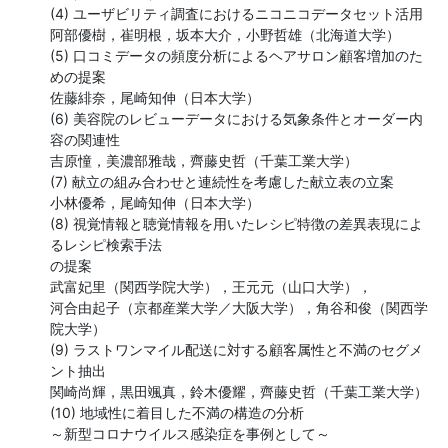
(4) ユーザビリティ調査におけるニコニコデータセット活用

阿部優樹，崔明根，坂本大介，小野哲雄（北海道大学）

(5) 口コミデータの頻度分析によるヘアサロン顧客増加のた
めの提案

佐藤緋奈，尾崎知伸（日本大学）

(6) 美容院のレビューデータにおける気象条件とオーダー内
容の関連性

吉原憧，美濃部雅哉，齊藤史哲（千葉工業大学）

(7) 献立の組み合わせと連続性を考慮した献立表の立案

小林優希，尾崎知伸（日本大学）

(8) 視覚情報と聴覚情報を用いたレシピ特徴の差異表現によ
るレシピ検索手法

の提案

武富妃里（関西学院大学），王元元（山口大学），

河合由起子（京都産業大学／大阪大学），角谷和俊（関西学
院大学）

(9) ラストワンマイル配送に対する顧客属性と不満のセグメ
ント抽出

関崎尚輝，黒田颯真，鈴木優耀，齊藤史哲（千葉工業大学）

(10) 地域性に着目した不満の構造の分析

～新型コロナウイルス感染症を事例として～
