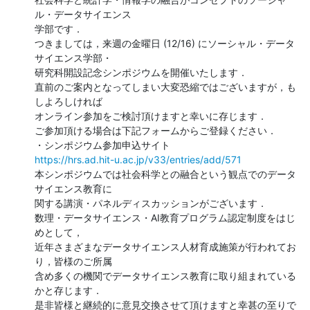
ル・データサイエンス

学部です．

つきましては，来週の金曜日 (12/16) にソーシャル・データ
サイエンス学部・

研究科開設記念シンポジウムを開催いたします．

直前のご案内となってしまい大変恐縮ではございますが，も
しよろしければ

オンライン参加をご検討頂けますと幸いに存じます．

ご参加頂ける場合は下記フォームからご登録ください．

https://hrs.ad.hit-u.ac.jp/v33/entries/add/571
本シンポジウムでは社会科学との融合という観点でのデータ
サイエンス教育に

関する講演・パネルディスカッションがございます．

数理・データサイエンス・AI教育プログラム認定制度をはじ
めとして，

近年さまざまなデータサイエンス人材育成施策が行われてお
り，皆様のご所属

含め多くの機関でデータサイエンス教育に取り組まれている
かと存じます．

是非皆様と継続的に意見交換させて頂けますと幸甚の至りで