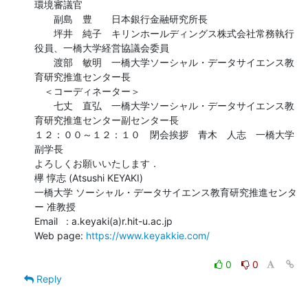
環境審議官

　　副島　豊　　日本銀行金融研究所長

　　坪井　純子　キリンホールディングス株式会社常務執行
役員、一橋大学経営協議会委員

　　渡部　敏明　一橋大学ソーシャル・データサイエンス教
育研究推進センター長

　＜コーディネーター＞

　　七丈　直弘　一橋大学ソーシャル・データサイエンス教
育研究推進センター副センター長

１２：００～１２：１０　閉会挨拶　青木　人志　一橋大学
副学長

よろしくお願いいたします．

欅 惇志 (Atsushi KEYAKI)

一橋大学 ソーシャル・データサイエンス教育研究推進センタ
ー 准教授

Email   : a.keyaki(a)r.hit-u.ac.jp

Web page: 
https://www.keyakkie.com/
0
0
Reply