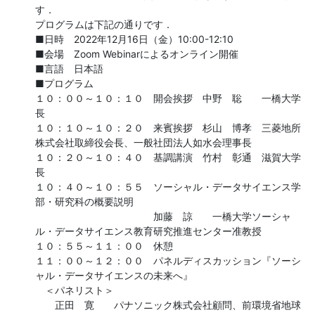
す．

プログラムは下記の通りです．

■日時　2022年12月16日（金）10:00-12:10

■会場　Zoom Webinarによるオンライン開催

■言語　日本語

■プログラム

１０：００～１０：１０　開会挨拶　中野　聡　　一橋大学
長

１０：１０～１０：２０　来賓挨拶　杉山　博孝　三菱地所
株式会社取締役会長、一般社団法人如水会理事長

１０：２０～１０：４０　基調講演　竹村　彰通　滋賀大学
長

１０：４０～１０：５５　ソーシャル・データサイエンス学
部・研究科の概要説明

　　　　　　　　　　　　加藤　諒　　一橋大学ソーシャ
ル・データサイエンス教育研究推進センター准教授

１０：５５～１１：００　休憩

１１：００～１２：００　パネルディスカッション『ソーシ
ャル・データサイエンスの未来へ』

　＜パネリスト＞

　　正田　寛　　パナソニック株式会社顧問、前環境省地球