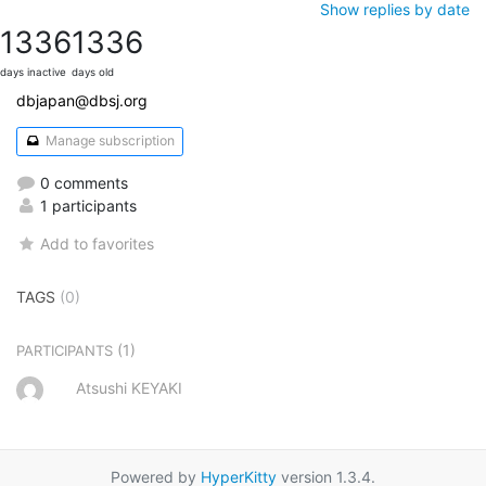
Show replies by date
1336
1336
days inactive
days old
dbjapan@dbsj.org
Manage subscription
0 comments
1 participants
Add to favorites
TAGS
(0)
(1)
PARTICIPANTS
Atsushi KEYAKI
Powered by
HyperKitty
version 1.3.4.