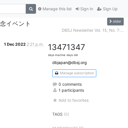
Manage this list
Sign In
Sign Up
older
年記念イベント
DBSJ Newsletter Vol. 15, No. 7:...
1 Dec 2022
2:21 p.m.
1347
1347
days inactive
days old
dbjapan@dbsj.org
Manage subscription
0 comments
1 participants
Add to favorites
TAGS
(0)