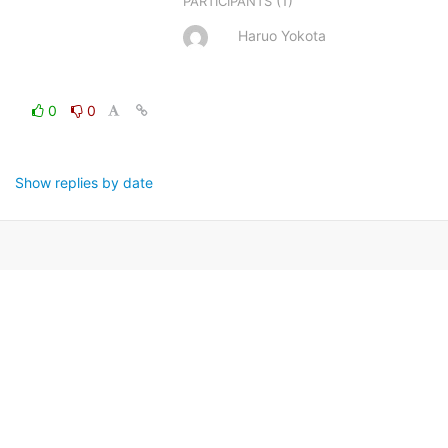
(1)
PARTICIPANTS
Haruo Yokota
0
0
Show replies by date