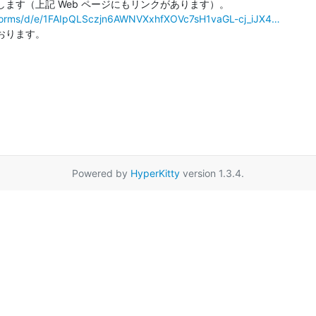
/forms/d/e/1FAIpQLSczjn6AWNVXxhfXOVc7sH1vaGL-cj_iJX4…
ります。

Powered by
HyperKitty
version 1.3.4.