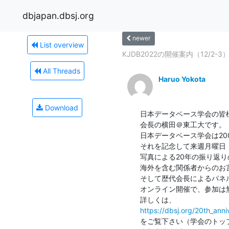
dbjapan.dbsj.org
newer
List overview
KJDB2022の開催案内（12/2-3
All Threads
Haruo Yokota
Download
日本データベース学会の皆様
会長の横田＠東工大です。

日本データベース学会は20
それを記念して来週月曜日（1
写真による20年の振り返り
海外を含む関係者からのお言
そして歴代会長によるパネ
オンライン開催で、参加は無
https://dbsj.org/20th_anni
をご覧下さい（学会のトッ