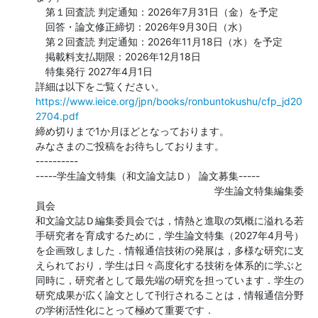
　第１回査読 判定通知：2026年7月31日（金）を予定

　回答・論文修正締切：2026年9月30日（水）

　第２回査読 判定通知：2026年11月18日（水）を予定

　掲載料支払期限：2026年12月18日

　特集発行 2027年4月1日

https://www.ieice.org/jpn/books/ronbuntokushu/cfp_jd20
2704.pdf
締め切りまで1か月ほどとなっております。

みなさまのご投稿をお待ちしております。

----------

-----学生論文特集（和文論文誌Ｄ） 論文募集-----

　　　　　　　　　　　　　　　　　　学生論文特集編集委
員会

和文論文誌Ｄ編集委員会では，情熱と進取の気概に溢れる若
手研究者を育成するために，学生論文特集（2027年4月号）
を企画致しました．情報通信技術の発展は，多様な研究に支
えられており，学生は日々高度化する技術を体系的に学ぶと
同時に，研究者として最先端の研究を担っています．学生の
研究成果が広く論文として刊行されることは，情報通信分野
の学術活性化にとって極めて重要です．
