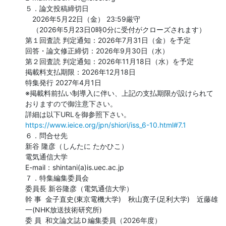
５．論文投稿締切日

　2026年5月22日（金） 23:59厳守

　（2026年5月23日0時0分に受付がクローズされます）

第１回査読 判定通知：2026年7月31日（金）を予定

回答・論文修正締切：2026年9月30日（水）

第２回査読 判定通知：2026年11月18日（水）を予定

掲載料支払期限：2026年12月18日

特集発行 2027年4月1日

※掲載料前払い制導入に伴い、上記の支払期限が設けられて
おりますので御注意下さい。

https://www.ieice.org/jpn/shiori/iss_6-10.html#7.1
６．問合せ先

新谷 隆彦（しんたに たかひこ）

電気通信大学

E-mail：shintani(a)is.uec.ac.jp

７．特集編集委員会

委員長 新谷隆彦（電気通信大学）

幹 事  金子直史(東京電機大学)　秋山寛子(足利大学)　近藤雄
一(NHK放送技術研究所)

委 員  和文論文誌Ｄ編集委員（2026年度）
