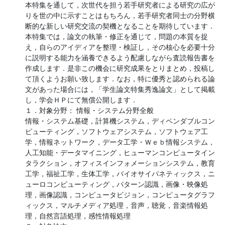
本特集を通して，次世代を担う若手研究者による研究の広が
りを世の中に示すことはもちろん，若手研究者同士の分野横
断的な新しい研究交流の契機となることを期待しています．
本特集では，論文の執筆・修正を通じて，問題の本質を捉
え，自らのアイディアを整理・検証し，その核心を必要十分
に説明する能力を涵養できるよう配慮しながら査読報告書を
作成します．是非この機会に研究成果をとりまとめ，投稿し
て頂くようお願い致します．なお，特に優秀と認められる論
文があった場合には，「学生論文特集秀逸論文」として掲載
し，学会ＨＰにて無償公開します．

１．対象分野： 情報・システム分野全般

情報・システム基礎，計算機システム，ディペンダブルコン
ピューティング，ソフトウェアシステム，ソフトウェア工
学，情報ネットワーク，データ工学・Ｗｅｂ情報システム，
人工知能・データマイニング，ヒューマンコンピュータイン
タラクション，オフィスインフォメーションシステム，教育
工学，福祉工学，生体工学，バイオサイバネティックス，ニ
ューロコンピューティング，パターン認識，画像・映像処
理，画像認識，コンピュータビジョン，コンピュータグラフ
ィックス，マルチメディア処理，音声，聴覚，音楽情報処
理，自然言語処理，感性情報処理
