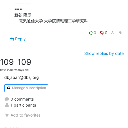
----------

===

新谷 隆彦

    電気通信大学 大学院情報理工学研究科

0
0
Reply
Show replies by date
109
109
days inactive
days old
dbjapan@dbsj.org
Manage subscription
0 comments
1 participants
Add to favorites