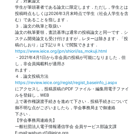
２．対象論文

学生が筆頭著者である論文に限定します．ただし，学生とは
投稿時点もしくは2026年3月末時点で学生（社会人学生を含
む）であることを指します．

３．論文の執筆と取扱い

論文の執筆要領，査読基準は通常の投稿論文と同一です．シ
ステム開発論文も受け付けますが，レターは除きます．「投
https://www.ieice.org/jpn/shiori/iss_mokuji.html
・2021年4月1日から非会員の投稿が可能になりました．但
し，非会員掲載料が適用さ

れます．

https://review.ieice.org/regist/regist_baseinfo_j.aspx
にアクセスし，投稿原稿のPDF ファイル・編集用電子ファイ
ルを登録し，WEB

上で著作権譲渡手続きを進めて下さい．投稿手続きについて
御不明な点がございましたら，学会事務局まで御連絡

下さい．

【学会事務局連絡先】

一般社団法人電子情報通信学会 会員サービス部論文課

E-mail:wabun-d1@ieice.org
