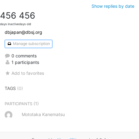
Show replies by date
456
456
days inactive
days old
dbjapan@dbsj.org
Manage subscription
0 comments
1 participants
Add to favorites
TAGS
(0)
(1)
PARTICIPANTS
Mototaka Kanematsu