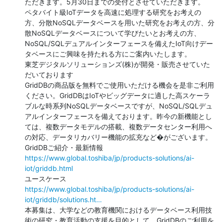
ただきます。5月30日までの受付とさせていただきます。

ペタバイト級IoTデータを高速に処理する研究をお考えの
方、分散NoSQLデータベースを用いた研究をお考えの方、分
散NoSQLデータベースについて学びたいとお考えの方、
NoSQL/SQLデュアルインターフェースを備えたIoT向けデー
タベースにご興味を持たれる方にご案内いたします。

東芝デジタルソリューションズ(株)が開発・販売させていた
だいております

GridDBの商品版を無料でご使用いただける機会を是非ご利用
ください。GridDBはIoTやビッグデータに適した高スケーラ
ブルな時系列NoSQLデータベースですが、NoSQL/SQLデュ
アルインターフェースを備えております。昨今の新機能とし
ては、複数データモデルの搭載、複数データセンター利用へ
の対応、データリカバリー機能の拡充など�がございます。

https://www.global.toshiba/jp/products-solutions/ai-
iot/griddb.html
https://www.global.toshiba/jp/products-solutions/ai-
iot/griddb/solutions.ht…
本募集は、大学などの教育機関におけるデータベース利用技
術の研究・教育活動の支援を目的として、GridDBのご利用を