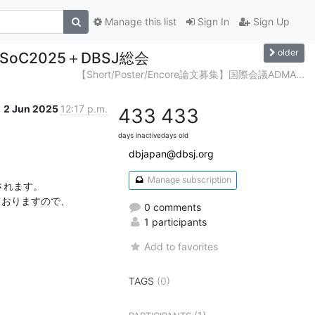
Manage this list
Sign In
Sign Up
older
SoC2025＋DBSJ総会
【Short/Poster/Encore論文募集】国際会議ADMA...
2 Jun 2025
12:17 p.m.
433
433
days inactive
days old
dbjapan@dbsj.org
Manage subscription
されます。

おりますので、

0 comments
1 participants
Add to favorites
TAGS
(0)