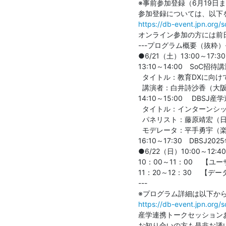
※事前参加登録（6月19日
https://db-event.jpn.
オンライン参加の方には前
---プログラム概要（抜粋）--
●6/21（土）13:00～17:30

13:10～14:00　SoC招待講
  タイトル：教育DXに向けての取組と今後の課題」

  講演者：白井詩沙香（大阪大学 D3センター サイバーメディア教育研究部門 准教授）

14:10～15:00　 DBS
  タイトル：インターンシップのリアル：企業と大学の本音、より良い未来への対話

  パネリスト：藤原靖宏（日本電信電話株式会社）、劉健全（日本電気株式会社）、小口正人（お茶の水女子大学）

  モデレータ：平手勇宇（楽天グループ株式会社）

16:10～17:30　DBSJ20
●6/22（日）10:00～1
10：00～11：00　 【ユー
11：20～12：30　 【デー
---

https://db-event.jpn
産学連携トークセッション
お知り合いの方も是非お誘い