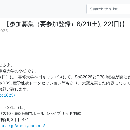
【参加募集（要参加登録）6/21(土), 22(日)】 
25...
さま、

専修大学の小杉です。

（日）に、専修大学神田キャンパスにて、SoC2025とDBSJ総会が開催
DBSJ産学連携トークセッション等もあり、大変充実した内容になって
soc2025/
）・22日（日）

ス10号館3F黒門ホール（ハイブリッド開催）

-u.ac.jp/about/campus/