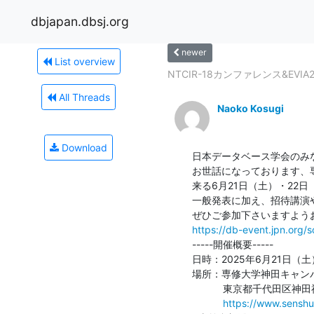
dbjapan.dbsj.org
newer
List overview
NTCIR-18カンファレンス&EVIA20
All Threads
Naoko Kosugi
Download
日本データベース学会のみな
お世話になっております、
来る6月21日（土）・22日
一般発表に加え、招待講演や
https://db-event.jpn.org/
-----開催概要-----

日時：2025年6月21日（土
場所：専修大学神田キャンパ
           東京都千代田区神田神保町3丁目4-4

https://www.senshu