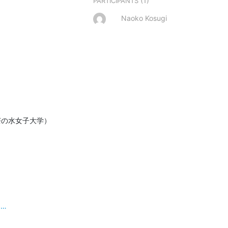
(1)
PARTICIPANTS
Naoko Kosugi
3…