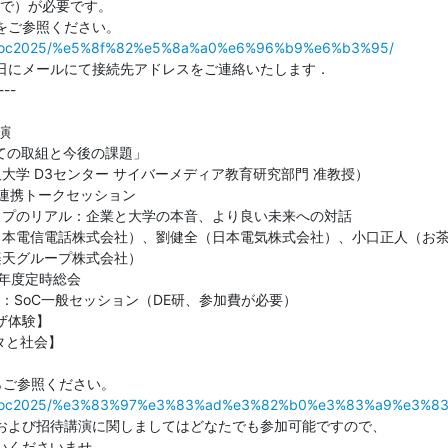
まで）が必要です。

org/soc2025/%e5%8f%82%e5%8a%a0%e6%96%b9%e6%b3%95/
日にメールにて接続先アドレスをご連絡いたします．

-

演

J産学連携トークセッション

25年度定時総会

2:40：SoC一般セッション（DE研、参加費が必要）

ザ体験】

タと社会】

.org/soc2025/%e3%83%97%e3%83%ad%e3%82%b0%e3%83%a9%e3%8
および招待講演に関しましてはどなたでも参加可能ですので、

くださいませ。
