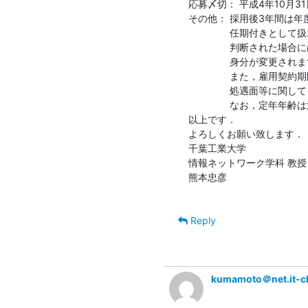
応募〆切： 平成4年10月3
その他： 採用後3年間は年度
　　　　 任期付きとして扱
　　　　 判断された場合
　　　　 ⾝分が変更されま
　　　　 また，雇⽤契約期
　　　　 処遇⾯等に関して
　　　　 なお，定年年齢は満
以上です．

よろしくお願い致します．

千葉工業大学

情報ネットワーク学科 教授

熊本忠彦

Reply
kumamoto＠net.it-ch