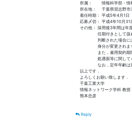
所属：　　 情報科学部・情
所在地：　 千葉県習志野市津
着任時期： 平成5年4月1日
応募〆切： 平成4年10月31
その他： 採用後3年間は年度
　　　　 任期付きとして扱
　　　　 判断された場合に
　　　　 ⾝分が変更されます
　　　　 また，雇⽤契約期
　　　　 処遇⾯等に関して
　　　　 なお，定年年齢は満 
以上です．

よろしくお願い致します．

千葉工業大学

情報ネットワーク学科 教授

熊本忠彦

Reply