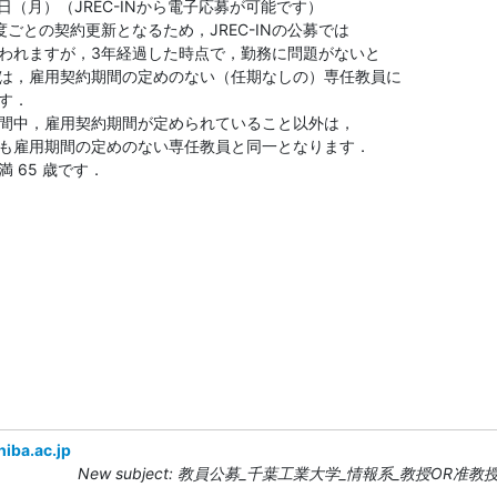
1日（月）（JREC-INから電子応募が可能です）

ごとの契約更新となるため，JREC-INの公募では

われますが，3年経過した時点で，勤務に問題がないと

には，雇⽤契約期間の定めのない（任期なしの）専任教員に

す．

間中，雇⽤契約期間が定められていること以外は，

も雇⽤期間の定めのない専任教員と同⼀となります．

 65 歳です．

iba.ac.jp
New subject: 教員公募_千葉工業大学_情報系_教授OR准