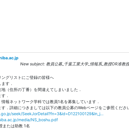
iba.ac.jp
New subject: 教員公募_千葉工業大学_情報系_教授OR准
ングリストにご登録の皆様へ

ます．

地（住所の丁番）を間違えてしまいました．

す．

情報ネットワーク学科では教員1名を募集しています．

す．詳細につきましては以下の教員公募のWebページをご参照ください
jst.go.jp/seek/SeekJorDetail?fn=3&id=D122100129&ln_j…
hiba.ac.jp/media/NS_boshu.pdf
または助教 1名
