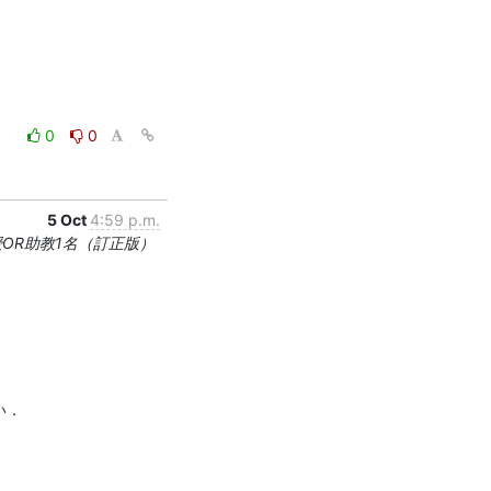
0
0
5 Oct
4:59 p.m.
教授OR助教1名（訂正版）
．
