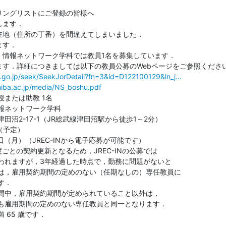
ングリストにご登録の皆様へ

ます．

地（住所の丁番）を間違えてしまいました．

す．

情報ネットワーク学科では教員1名を募集しています．

す．詳細につきましては以下の教員公募のWebページをご参照ください
jst.go.jp/seek/SeekJorDetail?fn=3&id=D122100129&ln_j…
hiba.ac.jp/media/NS_boshu.pdf
または助教 1名

報ネットワーク学科

田沼2-17-1（JR総武線津田沼駅から徒歩1～2分）

（予定）

日（月）（JREC-INから電子応募が可能です）

ごとの契約更新となるため，JREC-INの公募では

われますが，3年経過した時点で，勤務に問題がないと

は，雇⽤契約期間の定めのない（任期なしの）専任教員に

．

間中，雇⽤契約期間が定められていること以外は，

も雇⽤期間の定めのない専任教員と同⼀となります．

65 歳です．
