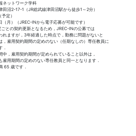
報ネットワーク学科

田沼2-17-1（JR総武線津田沼駅から徒歩1～2分）

（予定）

日（月）（JREC-INから電子応募が可能です）

ごとの契約更新となるため，JREC-INの公募では

われますが，3年経過した時点で，勤務に問題がないと

は，雇⽤契約期間の定めのない（任期なしの）専任教員に

．

間中，雇⽤契約期間が定められていること以外は，

も雇⽤期間の定めのない専任教員と同⼀となります．

65 歳です．
