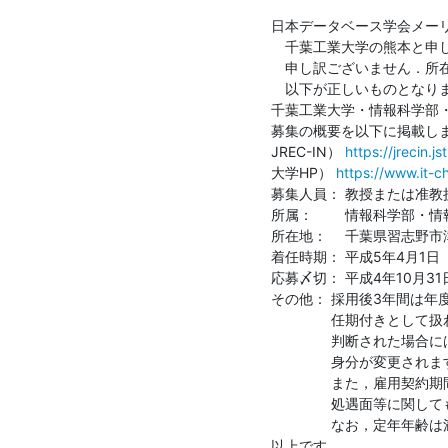
日本データベース学会メーリ
　千葉工業大学の熊本と申し
　申し訳ございません．所在
　以下が正しいものとなりま
千葉工業大学・情報科学部・
募集の概要を以下に掲載しま
JREC-IN） 
https://jrecin.
大学HP） 
https://www.it-c
募集人員： 教授または准教授
所属：　　 情報科学部・情
所在地：　 千葉県習志野市津
着任時期： 平成5年4月1日
応募〆切： 平成4年10月31
その他： 採用後3年間は年度
　　　　 任期付きとして扱
　　　　 判断された場合に
　　　　 ⾝分が変更されます
　　　　 また，雇⽤契約期
　　　　 処遇⾯等に関して
　　　　 なお，定年年齢は満 
以上です．
