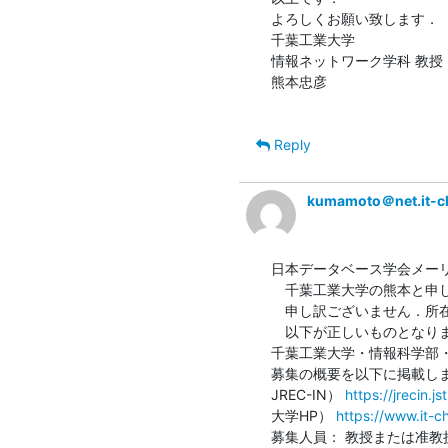
よろしくお願い致します．

千葉工業大学

情報ネットワーク学科 教授

熊本忠彦

Reply
kumamoto＠net.it-ch
日本データベース学会メーリ
　千葉工業大学の熊本と申し
　申し訳ございません．所在
　以下が正しいものとなりま
千葉工業大学・情報科学部・
募集の概要を以下に掲載しま
JREC-IN） 
https://jrecin.
大学HP） 
https://www.it-c
募集人員： 教授または准教授