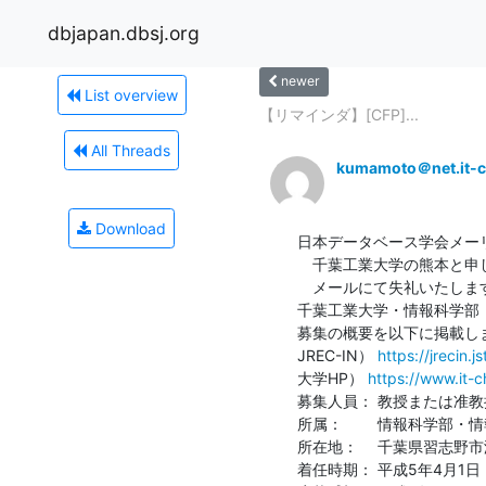
dbjapan.dbsj.org
newer
List overview
【リマインダ】[CFP]...
All Threads
kumamoto＠net.it-ch
Download
日本データベース学会メー
　千葉工業大学の熊本と申し
　メールにて失礼いたします
千葉工業大学・情報科学部
募集の概要を以下に掲載し
JREC-IN） 
https://jrecin
大学HP） 
https://www.it-
募集人員： 教授または准教授
所属：　　 情報科学部・情
所在地：　 千葉県習志野市津
着任時期： 平成5年4月1日