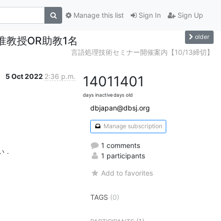
Manage this list
Sign In
Sign Up
older
准教授OR助教1名
言語処理技術セミナー開催案内【10/13締切】
5 Oct 2022
2:36 p.m.
1401
1401
days inactive
days old
dbjapan@dbsj.org
Manage subscription
1 comments
．

1 participants
Add to favorites
TAGS
(0)