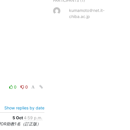
(1)
PARTICIPANTS
kumamoto＠net.it-
chiba.ac.jp
0
0
Show replies by date
5 Oct
4:59 p.m.
教授OR助教1名（訂正版）