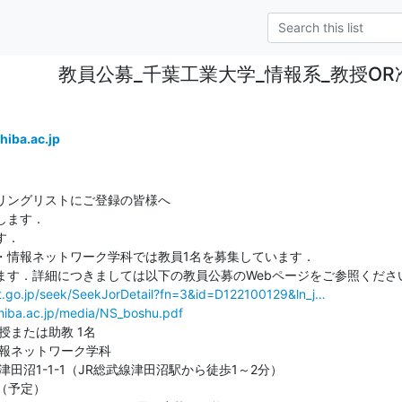
教員公募_千葉工業大学_情報系_教授OR
iba.ac.jp
リングリストにご登録の皆様へ

ます．

．

・情報ネットワーク学科では教員1名を募集しています．

ます．詳細につきましては以下の教員公募のWebページをご参照ください
.jst.go.jp/seek/SeekJorDetail?fn=3&id=D122100129&ln_j…
chiba.ac.jp/media/NS_boshu.pdf
または助教 1名

報ネットワーク学科

田沼1-1-1（JR総武線津田沼駅から徒歩1～2分）

（予定）
