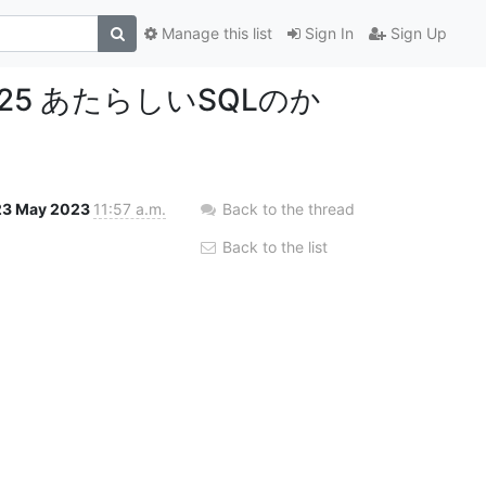
Manage this list
Sign In
Sign Up
 #25 あたらしいSQLのか
23 May 2023
11:57 a.m.
Back to the thread
Back to the list