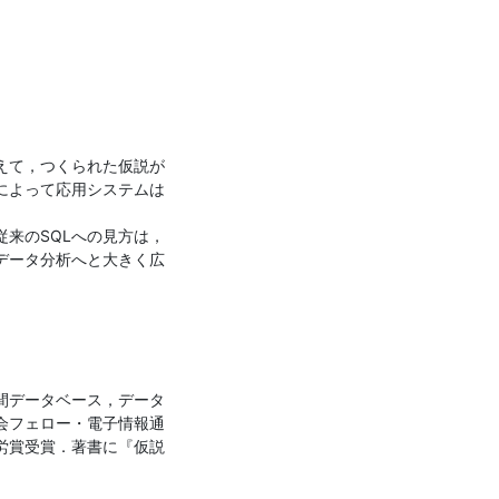
えて，つくられた仮説が
によって応用システムは
来のSQLへの見方は，
データ分析へと大きく広
の間データベース，データ
会フェロー・電子情報通
労賞受賞．著書に『仮説