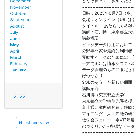
どうぞ奮ってご参加ください
December
===================
November
日時：2023年6月7日（水） 18
October
会場：オンライン（URLは
September
タイトル： あたらしいSQL
August
講師：石川博（東京都立大学
July
講義概要：

June
ビッグデータ応用において
May
分野専門家や最終的利用者
April
完結する．そのためには，
March
一方でSQLは情報システ
February
データ管理のものに限定さ
January
げつつあり，

SQLのそうした新しい側面
講師紹介：

石川博（東京都立大学）

2022
東京都立大学特別先導教授
富士通研究所研究員，静岡大
マイニング，人工知能の研
信学会フェロー．令和3年
List overview
のつくりかた−多様なデー
===================