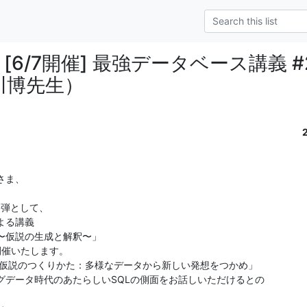
an] [6/7開催] 最強データベース講義
川博先生）
ま、

弾として、

る講義

〜仮説の生成と解釈〜」

開催いたします。

「仮説のつくりかた：多様なデータから新しい発想をつかめ」

データ時代のあたらしいSQLの側面をお話しいただけるとの


