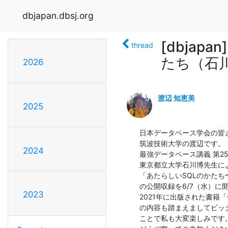
dbjapan.dbsj.org
[dbjap
thread
たち（石
2026
渡辺 知恵美
2025
日本データベース学会の皆さ
筑波技術大学の渡辺です。

2024
最強データベース講義 第25
東京都立大学石川博先生によ
「あたらしいSQLのかたち
の公開収録を6/7（水）に
2023
2021年に出版された書籍
の内容も踏まえましてビッグ
ことで私も大変楽しみです。