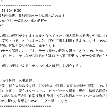
。

========================

:30-19:30

参加登録後、参加登録ページに表示されます）

のかたち 〜仮説の生成と解釈〜

）

は仮説の役割がますます重要となってきた．個人情報の適切な使用に加
に受容されることで，本当に利用者が応用を利用するようになり，それ
仮説の解釈と説明が非常に重要となる．

ムのデータ管理において主にデータ操作の役割を担ってきた．そのために従
れていた．しかしながら現代のSQLはその適用範囲を，データ管理から
（仮説の実現であるモデルの生成と解釈）を紹介する．

，特任教授，名誉教授．

学，都立大学教授を経て2021年より現職．東京大学博士(理学)．そ
究に従事し、現在はソーシャル・ビッグデータ研究に専念．情報処理学
度文部科学大臣表彰(科学技術賞)受賞．令和4年日本データベース学会功
タから新たな発想をつかめ（共立出版）』など．

========================
