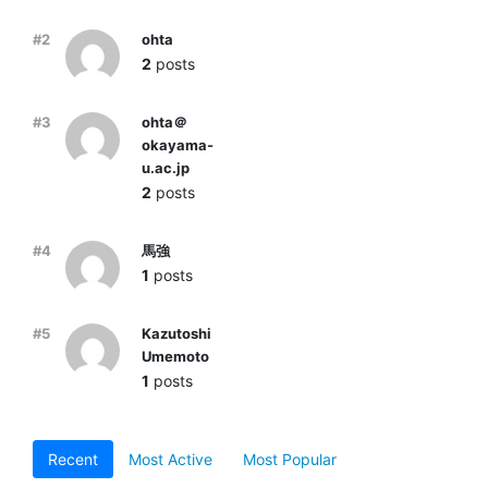
#2
ohta
2
posts
#3
ohta＠
okayama-
u.ac.jp
2
posts
#4
馬強
1
posts
#5
Kazutoshi
Umemoto
1
posts
Recent
Most Active
Most Popular