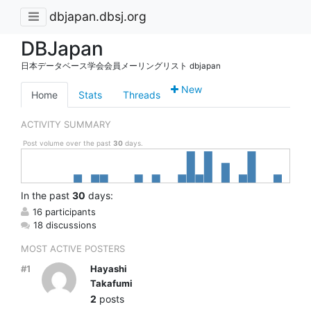
dbjapan.dbsj.org
DBJapan
日本データベース学会会員メーリングリスト dbjapan
New
Home
Stats
Threads
ACTIVITY SUMMARY
Post volume over the past
30
days.
In
the past
30
days:
16 participants
18 discussions
MOST ACTIVE POSTERS
#1
Hayashi
Takafumi
2
posts