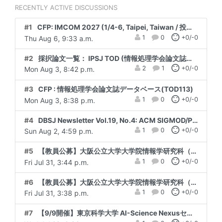
RECENTLY ACTIVE DISCUSSIONS
#1
CFP: IMCOM 2027 (1/4-6, Taipei, Taiwan / 投稿締切: 9/16)
1
0
+0/-0
Thu Aug 6, 9:33 a.m.
#2
採択論文一覧： IPSJ TOD (情報処理学会論文誌データベース) 110号
2
1
+0/-0
Mon Aug 3, 8:42 p.m.
#3
CFP : 情報処理学会論文誌データベース(TOD113)
1
0
+0/-0
Mon Aug 3, 8:38 p.m.
#4
DBSJ Newsletter Vol.19, No.4: ACM SIGMOD/PODS 2026，CVPR 2026，ICWSM 2026，NetSci 2026
1
0
+0/-0
Sun Aug 2, 4:59 p.m.
#5
【教員公募】大阪公立大学大学院情報学研究科（情報ネットワーク・サイバーセキュリティ分野）教授・准教授・講師（応募締切：9/15）
1
0
+0/-0
Fri Jul 31, 3:44 p.m.
#6
【教員公募】大阪公立大学大学院情報学研究科（情報ネットワーク・サイバーセキュリティ分野）教授・准教授・講師（応募締切：9/15）
1
0
+0/-0
Fri Jul 31, 3:38 p.m.
#7
【9/9開催】東京科学大学 AI-Science Nexusセンター（AISNeC）設立シンポジウム開催のご案内