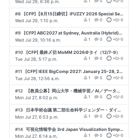
1
0
+0/-0
Wed Jul 29, 6:36 p.m.
#8
[CFP]【8月15日締切】iFUZZY 2026 Special Session “AI-Powered Biomedical Sensing and Processing”
1
0
+0/-0
Wed Jul 29, 1:10 p.m.
#9
[CFP] ABC2027 at Sydney, Australia (Hybrid), 2027年1月19–22日
1
0
+0/-0
Wed Jul 29, 10:16 a.m.
#10
[CFP] 最終〆切 MoMM 2026＠タイ（12/7-9）
1
0
+0/-0
Tue Jul 28, 5:17 p.m.
#11
[CFP] IEEE BigComp 2027: January 25-28, 2027, Fukuoka, Japan
1
0
+0/-0
Tue Jul 28, 12:56 a.m.
#12
【教員公募】岡山大学・機械学習／AI／データマイニング／情報検索／情報推薦／電子図書館等（助教・9月28日締切）
1
0
+0/-0
Mon Jul 27, 8:02 p.m.
#13
日本学術会議 第二部生命科学ジェンダー・ダイバーシティ分科会よりお知らせ
1
0
+0/-0
Mon Jul 27, 6:53 p.m.
#14
可視化情報学会 3rd Japan Visualization Symposium (JapanVis 2026)
1
0
+0/-0
Mon Jul 27, 6:14 a.m.