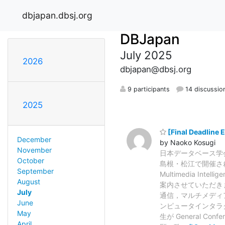
dbjapan.dbsj.org
DBJapan
July 2025
2026
dbjapan@dbsj.org
9 participants
14 discussio
2025
[Final Deadline 
December
by Naoko Kosugi
November
日本データベース学
October
島根・松江で開催される 国際会
September
Multimedia 
August
案内させていただき
July
通信，マルチメディ
June
ンピュータインタラ
May
生が General 
April