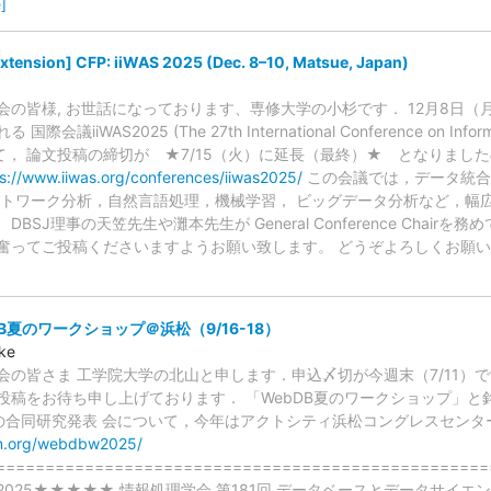
]
Extension] CFP: iiWAS 2025 (Dec. 8–10, Matsue, Japan)
の皆様, お世話になっております、専修大学の小杉です． 12月8日（
iiWAS2025 (The 27th International Conference on Informati
e)について， 論文投稿の締切が ★7/15（火）に延長（最終）★ となりま
s://www.iiwas.org/conferences/iiwas2025/
この会議では，データ統合
ットワーク分析，自然言語処理，機械学習， ビッグデータ分析など，幅
SJ理事の天笠先生や灘本先生が General Conference Chairを
ってご投稿くださいますようお願い致します。 どうぞよろしくお願い致します．
B夏のワークショップ＠浜松（9/16-18）
ke
会の皆さま 工学院大学の北山と申します．申込〆切が今週末（7/11）
稿をお待ち申し上げております． 「WebDB夏のワークショップ」と銘打ち
の合同研究発表 会について，今年はアクトシティ浜松コングレスセンタ
pn.org/webdbw2025/
================================================
025★★★★★ 情報処理学会 第181回 データベースとデータサイエンス