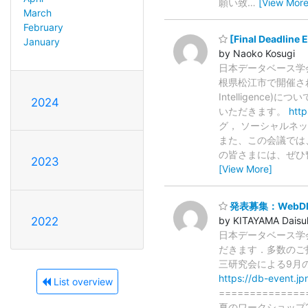
願い致
…
[View More
March
February
[Final Deadline 
January
by Naoko Kosugi
日本データベース学会
根県松江市で開催される 国際会議
Intelligenc
2024
いただきます。
http
グ， ソーシャルネ
また、この会議では、DB
の皆さまには、ぜひ奮
2023
[View More]
発表募集：WebD
by KITAYAMA Daisu
2022
日本データベース学
だきます．多数のご投
三研究会による9月
https://db-event.j
List overview
=============
夏のワークショップ2