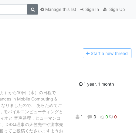
Manage this list
Sign In
Sign Up
Start a n
ew thread
1 year, 1 month
（月）から10日（水）の日程で，
s in Mobile Computing &
）★ となりましたので、 あらためてご
，モバイルコンピューティングと
1
0
0
0
ィオと 音声処理，ヒューマンコ
、DBSJ理事の天笠先生や灘本先
は、ぜひ奮ってご投稿くださいますようお