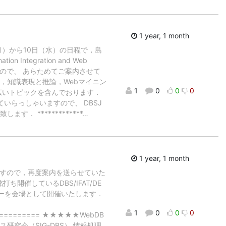
1 year, 1 month
月）から10日（水）の日程で，島
on Integration and Web
したので、 あらためてご案内させて
，知識表現と推論，Webマイニン
1
0
0
0
広いトピックを含んでおります．
務めていらっしゃいますので、 DBSJ
 *************
…
1 year, 1 month
ですので，再度案内を送らせていた
開催しているDBS/IFAT/DE
ーを会場として開催いたします．
1
0
0
0
============ ★★★★★WebDB
研究会（SIG-DBS） 情報処理