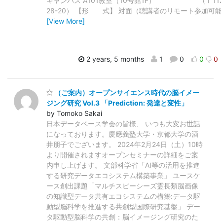
キャンパス A101教室（10号館1F） （〒112-8
28-20） 【形 式】 対面（聴講者のリモート参加可能）
[View More]
2 years, 5 months
1
0
0
0
（ご案内）オープンサイエンス時代の脳イメー
ジング研究 Vol.3 「Prediction: 発達と変性」
by Tomoko Sakai
日本データベース学会の皆様、 いつも大変お世話
になっております。慶應義塾大学・京都大学の酒
井朋子でございます。 2024年2月24日（土）10時
より開催されますオープンセミナーの詳細をご案
内申し上げます。 文部科学省「AI等の活用を推進
する研究データエコシステム構築事業」 ユースケ
ース創出課題「マルチスピーシーズ霊長類脳画像
の知識型データ共有エコシステムの構築:データ駆
動型脳科学を推進する共創型国際研究基盤」 デー
タ駆動型脳科学の共創：脳イメージング研究のた