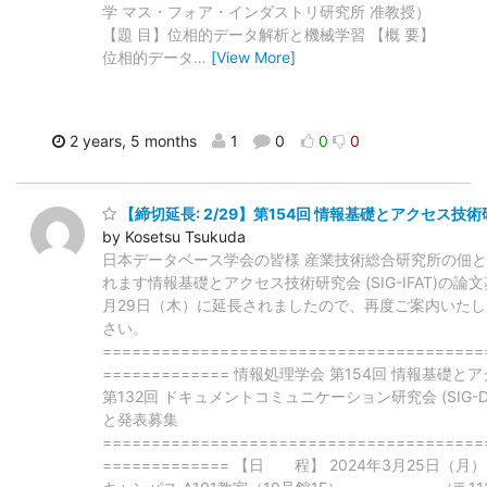
学 マス・フォア・インダストリ研究所 准教授）
【題 目】位相的データ解析と機械学習 【概 要】
位相的データ
…
[View More]
2 years, 5 months
1
0
0
0
【締切延長: 2/29】第154回 情報基礎とアクセス技術研究会
by Kosetsu Tsukuda
日本データベース学会の皆様 産業技術総合研究所の佃と
れます情報基礎とアクセス技術研究会 (SIG-IFAT)の論
月29日（木）に延長されましたので、再度ご案内いたし
さい。
=======================================
============= 情報処理学会 第154回 情報基礎とアク
第132回 ドキュメントコミュニケーション研究会 (SIG-
と発表募集
=======================================
============= 【日 程】 2024年3月25日