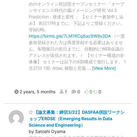
めのオンライン対話型オープンセミナー 「オープ
ンサイエンス時代の脳イメージング研究 Vol.3
Prediction : 発達と変性 」 【セミナー参加申し込
み】 前日17時までに、下記よりご登録ください。
登録URL
https://forms.gle/7LM1RCq6ac9W9s3DA
（一度
参加登録された方は再度登録する必要はありませ
ん。各開催日の前日までに、自動的にWEB会議の
アドレスが送信されます。） 【セミナー構成の全
体像】 セミナーは以下の6部構成で進行します。 1
月27日 1部: Atlas: 種類と意義
…
[View More]
2 years, 5 months
1
0
0
0
【論文募集：締切3/22】DASFAA併設ワークシ
ョップERDSE（Emerging Results in Data
Science and Engineering）
by Satoshi Oyama