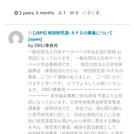
2 years, 5 months
1
0
0
0
[JSPS] 特別研究員-ＲＰＤの募集について
[open]
by DBSJ事務局
一般社団法人日本データベース学会会員の皆様 お
世話になっております。 一般社団法人日本データ
ベース学会事務局です。 独立行政法人日本学術
振興会 採用担当の方から 「特別研究員-ＲＰＤの
募集」について連絡がありました。 ご一読いただ
けますと幸いです。 どうぞよろしくお願いいたし
ます。 DBSJ事務局 ーーーーーーーーーーーーー
ーーーーー 各学協会事務ご担当者様 平素よりお世
話になっております。日本学術振興会研究者養成
課募集・採用担当です。 本会では、我が国の優れ
た若手研究者に対して、自由な発想のもとに主体
的に研究課題等を選びながら研究に専念する機会
を与え、研究者の養成・確保を図る制度として、
特別研究員事業（特別研究員-PD,DC,RPD）を運営