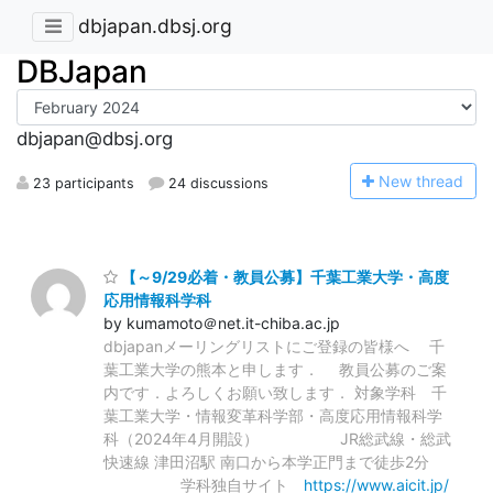
dbjapan.dbsj.org
DBJapan
dbjapan@dbsj.org
N
ew thread
23 participants
24 discussions
【～9/29必着・教員公募】千葉工業大学・高度
応用情報科学科
by kumamoto＠net.it-chiba.ac.jp
dbjapanメーリングリストにご登録の皆様へ 千
葉工業大学の熊本と申します． 教員公募のご案
内です．よろしくお願い致します． 対象学科 千
葉⼯業⼤学・情報変⾰科学部・高度応用情報科学
科（2024年4月開設） JR総武線・総武
快速線 津田沼駅 南口から本学正門まで徒歩2分
学科独自サイト
https://www.aicit.jp/