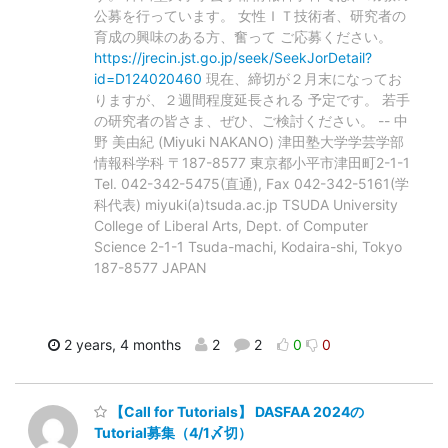
公募を行っています。 女性ＩＴ技術者、研究者の
育成の興味のある方、奮って ご応募ください。
https://jrecin.jst.go.jp/seek/SeekJorDetail?
id=D124020460
現在、締切が２月末になってお
りますが、２週間程度延長される 予定です。 若手
の研究者の皆さま、ぜひ、ご検討ください。 -- 中
野 美由紀 (Miyuki NAKANO) 津田塾大学学芸学部
情報科学科 〒187-8577 東京都小平市津田町2-1-1
Tel. 042-342-5475(直通), Fax 042-342-5161(学
科代表) miyuki(a)tsuda.ac.jp TSUDA University
College of Liberal Arts, Dept. of Computer
Science 2-1-1 Tsuda-machi, Kodaira-shi, Tokyo
187-8577 JAPAN
2 years, 4 months
2
2
0
0
【Call for Tutorials】 DASFAA 2024の
Tutorial募集（4/1〆切）