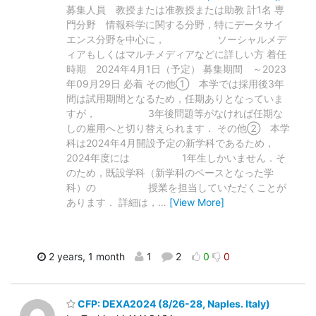
募集⼈員 教授または准教授または助教 計1名 専
⾨分野 情報科学に関する分野，特にデータサイ
エンス分野を中心に， ソーシャルメデ
ィアもしくはマルチメディアなどに詳しい方 着任
時期 2024年4⽉1⽇（予定） 募集期間 ～2023
年09月29日 必着 その他① 本学では採用後3年
間は試用期間となるため，任期ありとなっていま
すが， 3年後問題等がなければ任期な
しの雇用へと切り替えられます． その他② 本学
科は2024年4月開設予定の新学科であるため，
2024年度には 1年生しかいません．そ
のため，既設学科（新学科のベースとなった学
科）の 授業を担当していただくことが
あります． 詳細は，
…
[View More]
2 years, 1 month
1
2
0
0
CFP: DEXA2024 (8/26-28, Naples. Italy)