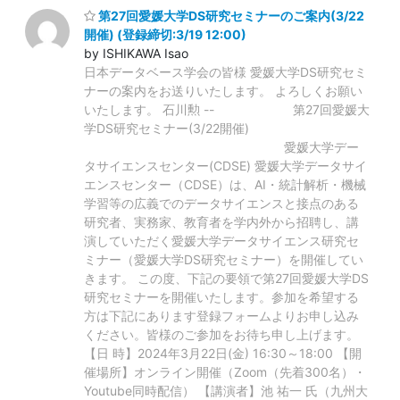
第27回愛媛大学DS研究セミナーのご案内(3/22
開催) (登録締切:3/19 12:00)
by ISHIKAWA Isao
日本データベース学会の皆様 愛媛大学DS研究セミ
ナーの案内をお送りいたします。 よろしくお願い
いたします。 石川勲 -- 第27回愛媛大
学DS研究セミナー(3/22開催)
愛媛大学デー
タサイエンスセンター(CDSE) 愛媛大学データサイ
エンスセンター（CDSE）は、AI・統計解析・機械
学習等の広義でのデータサイエンスと接点のある
研究者、実務家、教育者を学内外から招聘し、講
演していただく愛媛大学データサイエンス研究セ
ミナー（愛媛大学DS研究セミナー）を開催してい
きます。 この度、下記の要領で第27回愛媛大学DS
研究セミナーを開催いたします。参加を希望する
方は下記にあります登録フォームよりお申し込み
ください。皆様のご参加をお待ち申し上げます。
【日 時】2024年3月22日(金) 16:30～18:00 【開
催場所】オンライン開催（Zoom（先着300名）・
Youtube同時配信） 【講演者】池 祐一 氏（九州大