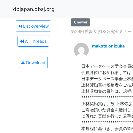
dbjapan.dbsj.org
newer
List overview
第29回愛媛大学DS研究セミナーのご案
All Threads
makoto onizuka
Download
日本データベース学会会員の
会員各位におかれましては
日本データベース学会上林
上林奨励賞の候補者をご推
上林奨励賞の目的は、規程
*************************
上林奨励賞は、故 上林弥彦
ご寄贈頂いた資金を活用し
に優れた貢献を行った若手
*************************
本規程に基づき、会員の皆