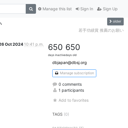
Manage this list
Sign In
Sign Up
older
い
若手功績賞 推薦のお願い
26 Oct 2024
10:41 p.m.
650
650
days inactive
days old
dbjapan@dbsj.org
Manage subscription
0 comments
1 participants
Add to favorites
TAGS
(0)