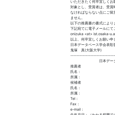
いただきたく何卒宜しくお願
対象とし、受賞者は、受賞時
なければならない点にご留
ません。

以下の推薦書の書式によりま
下記宛てに電子メールにて
onizuka <at> ist.osaka-u.ac
以上、何卒宜しくお願い申し
日本データベース学会表彰委
鬼塚　真(大阪大学)

-----------------------------
　　　　　　　　日本デー
推薦者

氏名：

所属：

候補者

氏名：

所属：

Tel：

Fax：

e-mail：

生年月日：（わかる範囲で）