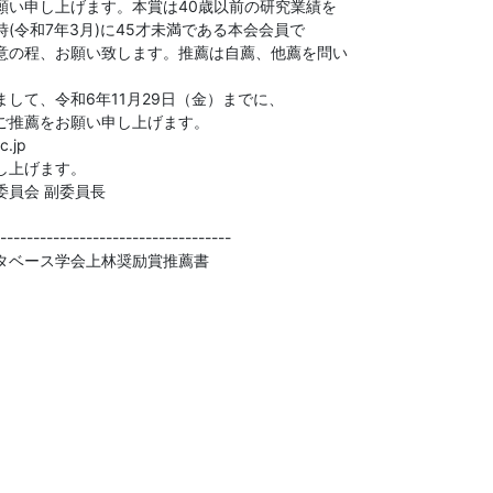
い申し上げます。本賞は40歳以前の研究業績を

(令和7年3月)に45才未満である本会会員で

意の程、お願い致します。推薦は自薦、他薦を問い

して、令和6年11月29日（金）までに、

ご推薦をお願い申し上げます。

.jp

上げます。

員会 副委員長

-----------------------------------

タベース学会上林奨励賞推薦書


