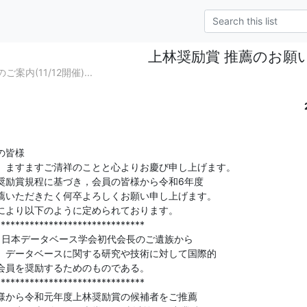
上林奨励賞 推薦のお願
内(11/12開催)...
皆様

、ますますご清祥のことと心よりお慶び申し上げます。

奨励賞規程に基づき，会員の皆様から令和6年度

薦いただきたく何卒よろしくお願い申し上げます。

により以下のように定められております。

******************************

 日本データベース学会初代会長のご遺族から

、データベースに関する研究や技術に対して国際的

会員を奨励するためのものである。

******************************

様から令和元年度上林奨励賞の候補者をご推薦
